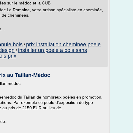
nées sur le médoc et la CUB
oc La Romaine, votre artisan spécialiste en cheminée,
es de cheminées.
...
nule bois
prix installation cheminee poele
/
design
installer un poele a bois sans
/
is prix
rix au Taillan-Médoc
illan medoc
eemedoc du Taillan de nombreux poèles en promotion.
tions. Par exemple ce poèle d'exposition de type
e au prix de 2150 EUR au lieu de...
de...