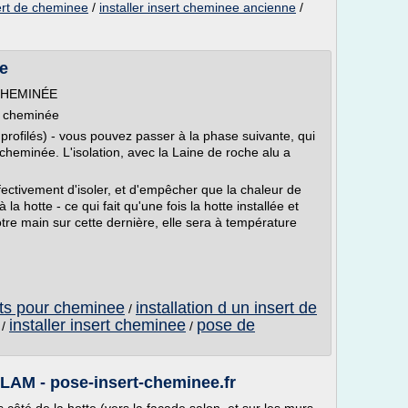
ert de cheminee
/
installer insert cheminee ancienne
/
ée
CHEMINÉE
ert cheminée
 profilés) - vous pouvez passer à la phase suivante, qui
rt cheminée. L'isolation, avec la Laine de roche alu a
ffectivement d'isoler, et d'empêcher que la chaleur de
 la hotte - ce qui fait qu'une fois la hotte installée et
otre main sur cette dernière, elle sera à température
erts pour cheminee
installation d un insert de
/
installer insert cheminee
pose de
/
/
FLAM - pose-insert-cheminee.fr