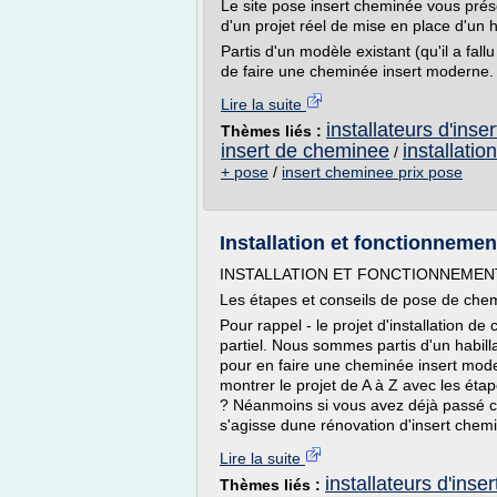
Le site pose insert cheminée vous présen
d'un projet réel de mise en place d'un 
Partis d'un modèle existant (qu'il a fall
de faire une cheminée insert moderne. E
Lire la suite
installateurs d'ins
Thèmes liés :
insert de cheminee
installati
/
+ pose
/
insert cheminee prix pose
Installation et fonctionneme
INSTALLATION ET FONCTIONNEMEN
Les étapes et conseils de pose de chem
Pour rappel - le projet d'installation 
partiel. Nous sommes partis d'un habill
pour en faire une cheminée insert mo
montrer le projet de A à Z avec les éta
? Néanmoins si vous avez déjà passé c
s'agisse dune rénovation d'insert chemi
Lire la suite
installateurs d'ins
Thèmes liés :