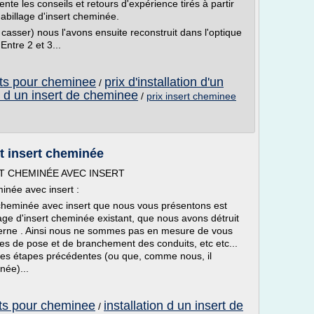
te les conseils et retours d'expérience tirés à partir
habillage d'insert cheminée.
u casser) nous l'avons ensuite reconstruit dans l'optique
ntre 2 et 3...
erts pour cheminee
prix d'installation d'un
/
on d un insert de cheminee
/
prix insert cheminee
nt insert cheminée
T CHEMINÉE AVEC INSERT
inée avec insert :
de cheminée avec insert que nous vous présentons est
age d'insert cheminée existant, que nous avons détruit
derne . Ainsi nous ne sommes pas en mesure de vous
pes de pose et de branchement des conduits, etc etc...
es étapes précédentes (ou que, comme nous, il
née)...
erts pour cheminee
installation d un insert de
/