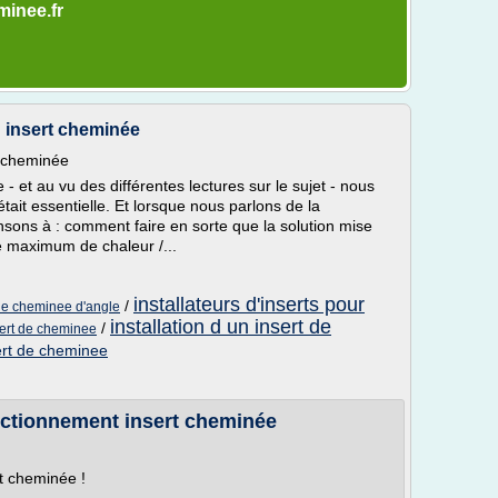
minee.fr
n insert cheminée
rt cheminée
 et au vu des différentes lectures sur le sujet - nous
tait essentielle. Et lorsque nous parlons de la
nsons à : comment faire en sorte que la solution mise
e maximum de chaleur /...
installateurs d'inserts pour
/
 de cheminee d'angle
installation d un insert de
/
sert de cheminee
ert de cheminee
nctionnement insert cheminée
rt cheminée !