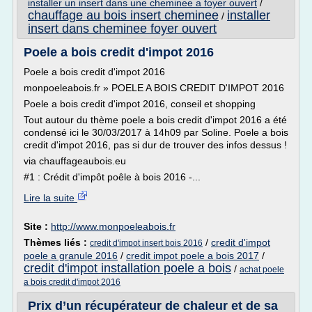
installer un insert dans une cheminee a foyer ouvert
/
chauffage au bois insert cheminee
installer
/
insert dans cheminee foyer ouvert
Poele a bois credit d'impot 2016
Poele a bois credit d'impot 2016
monpoeleabois.fr » POELE A BOIS CREDIT D'IMPOT 2016
Poele a bois credit d'impot 2016, conseil et shopping
Tout autour du thème poele a bois credit d'impot 2016 a été
condensé ici le 30/03/2017 à 14h09 par Soline. Poele a bois
credit d'impot 2016, pas si dur de trouver des infos dessus !
via chauffageaubois.eu
#1 : Crédit d'impôt poêle à bois 2016 -...
Lire la suite
Site :
http://www.monpoeleabois.fr
Thèmes liés :
/
credit d'impot
credit d'impot insert bois 2016
poele a granule 2016
/
credit impot poele a bois 2017
/
credit d'impot installation poele a bois
/
achat poele
a bois credit d'impot 2016
Prix d’un récupérateur de chaleur et de sa