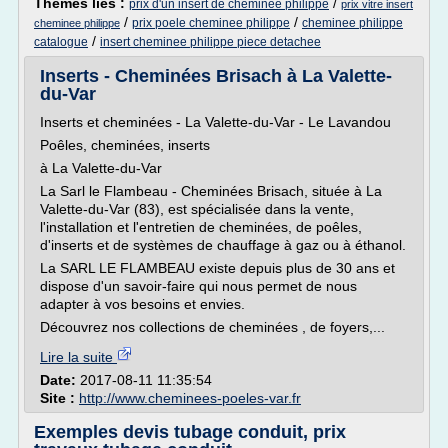
Thèmes liés :
/
prix d'un insert de cheminee philippe
prix vitre insert
/
/
prix poele cheminee philippe
cheminee philippe
cheminee philippe
/
catalogue
insert cheminee philippe piece detachee
Inserts - Cheminées Brisach à La Valette-
du-Var
Inserts et cheminées - La Valette-du-Var - Le Lavandou
Poêles, cheminées, inserts
à La Valette-du-Var
La Sarl le Flambeau - Cheminées Brisach, située à La
Valette-du-Var (83), est spécialisée dans la vente,
l'installation et l'entretien de cheminées, de poêles,
d'inserts et de systèmes de chauffage à gaz ou à éthanol.
La SARL LE FLAMBEAU existe depuis plus de 30 ans et
dispose d'un savoir-faire qui nous permet de nous
adapter à vos besoins et envies.
Découvrez nos collections de cheminées , de foyers,...
Lire la suite
Date:
2017-08-11 11:35:54
Site :
http://www.cheminees-poeles-var.fr
Exemples devis tubage conduit, prix