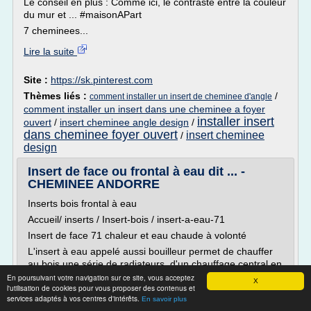
Le conseil en plus : Comme ici, le contraste entre la couleur
du mur et ... #maisonAPart
7 cheminees...
Lire la suite
Site :
https://sk.pinterest.com
Thèmes liés :
/
comment installer un insert de cheminee d'angle
comment installer un insert dans une cheminee a foyer
installer insert
ouvert
/
insert cheminee angle design
/
dans cheminee foyer ouvert
insert cheminee
/
design
Insert de face ou frontal à eau dit ... -
CHEMINEE ANDORRE
Inserts bois frontal à eau
Accueil/ inserts / Insert-bois / insert-a-eau-71
Insert de face 71 chaleur et eau chaude à volonté
L'insert à eau appelé aussi bouilleur permet de chauffer
au bois une série de radiateurs, d'un chauffage central en
remplacement d'une chaudière à gaz ou au fuel. Elaboré
En poursuivant votre navigation sur ce site, vous acceptez
X
l'utilisation de cookies pour vous proposer des contenus et
avec un double corps dans lequel le fluide chauffe avec
services adaptés à vos centres d'intérêts.
En savoir plus
un carter extérieur à isolation,...