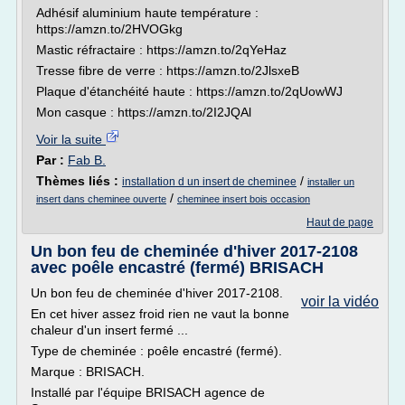
Adhésif aluminium haute température :
https://amzn.to/2HVOGkg
Mastic réfractaire : https://amzn.to/2qYeHaz
Tresse fibre de verre : https://amzn.to/2JlsxeB
Plaque d'étanchéité haute : https://amzn.to/2qUowWJ
Mon casque : https://amzn.to/2I2JQAl
Voir la suite
Par :
Fab B.
Thèmes liés :
/
installation d un insert de cheminee
installer un
/
insert dans cheminee ouverte
cheminee insert bois occasion
Haut de page
Un bon feu de cheminée d'hiver 2017-2108
avec poêle encastré (fermé) BRISACH
Un bon feu de cheminée d'hiver 2017-2108.
voir la vidéo
En cet hiver assez froid rien ne vaut la bonne
chaleur d'un insert fermé ...
Type de cheminée : poêle encastré (fermé).
Marque : BRISACH.
Installé par l'équipe BRISACH agence de