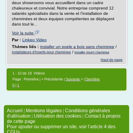
deux showrooms vous accueillent dans un cadre
chaleureux et convivial. Notre entreprise comprend 12
salariés spécialisés dans la vente et l'installation de
cheminées et deux équipes compétentes se déplaçent
dans tout le...
Voir la suite
Par :
Linkeo Video
Thèmes liés :
installer un poele a bois sans cheminee
/
/
installateurs d'inserts pour cheminee
installer insert cheminee
Haut de page
1 - 10 de 18 Vidéos
Page : Première | < Précédente |
Suivante
> |
Dernière
0
|
1
Accueil
|
Mentions légales
|
Conditions générales
d'utilisation
|
Utilisation des cookies
|
Contact à propos
de cette page
Pour ajouter ou supprimer un site, voir l'article 4 des
CGUs