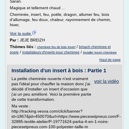
Saran.
Magique et tellement chaud ...
Cheminée, insert, feu, poële, dragon, allumer feu, bois
d'allumage, feu doux, chaleur, rayonnement de chemin,
hiver,
Voir la suite
Par :
JEJE BREIZH
Thèmes liés :
/
brisach cheminee et
cheminee feu de bois insert
/
/
poele
installateurs d'inserts pour cheminee
installer insert cheminee
Haut de page
Installation d'un insert à bois : Partie 1
La petite cheminée ouverte n'est vraiment
voir la vidéo
pas l'idéal pour chauffer la maison donc j'ai
décidé d'installer un insert d'occasion que
j'ai un peu amélioré. Voici la première partie
de cette transformation.
Ma veste :
http://tracking.veoxa.com/click/banner?
id=1867&jid=450070&url=https://www.piecesetpneus.com/F-
32885-textile-atelier/P-19771624-parka-4-en-1-noire-
piecesetpneus.com-100-polyester-taille-m