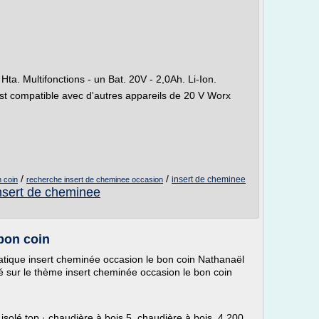
a. Multifonctions - un Bat. 20V - 2,0Ah. Li-Ion.
t compatible avec d'autres appareils de 20 V Worx
/
/
insert de cheminee
n coin
recherche insert de cheminee occasion
nsert de cheminee
bon coin
matique insert cheminée occasion le bon coin Nathanaël
é sur le thème insert cheminée occasion le bon coin
solé top · chaudière à bois 5. chaudière à bois. 4 200