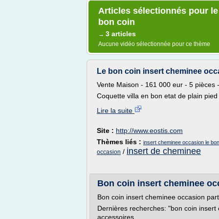
Articles sélectionnés pour l
bon coin
3 articles
→
Aucune vidéo sélectionnée pour ce thème
Le bon coin insert cheminee occa
Vente Maison - 161 000 eur - 5 pièces
Coquette villa en bon etat de plain pied a
Lire la suite
Site :
http://www.eostis.com
Thèmes liés :
insert cheminee occasion le bon
insert de cheminee
/
occasion
Bon coin insert cheminee occa
Bon coin insert cheminee occasion parti
Dernières recherches: "bon coin insert 
accessoires