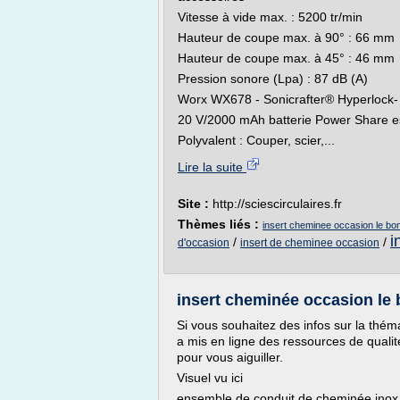
Vitesse à vide max. : 5200 tr/min
Hauteur de coupe max. à 90° : 66 mm
Hauteur de coupe max. à 45° : 46 mm
Pression sonore (Lpa) : 87 dB (A)
Worx WX678 - Sonicrafter® Hyperlock- Ht
20 V/2000 mAh batterie Power Share es
Polyvalent : Couper, scier,...
Lire la suite
Site :
http://sciescirculaires.fr
Thèmes liés :
insert cheminee occasion le bo
i
/
/
d'occasion
insert de cheminee occasion
insert cheminée occasion le 
Si vous souhaitez des infos sur la thé
a mis en ligne des ressources de qualit
pour vous aiguiller.
Visuel vu ici
ensemble de conduit de cheminée inox i