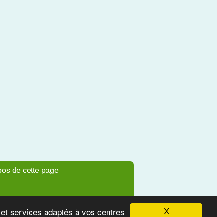
pos de cette page
s et services adaptés à vos centres
X