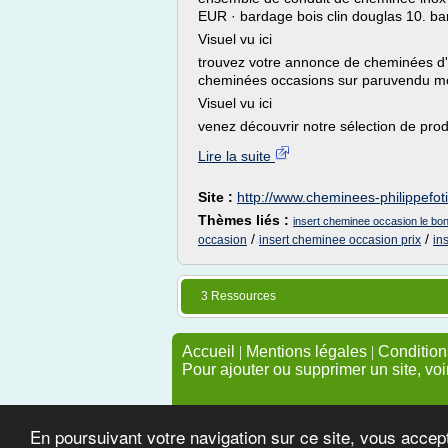
EUR · bardage bois clin douglas 10. ba
Visuel vu ici
trouvez votre annonce de cheminées d'
cheminées occasions sur paruvendu m
Visuel vu ici
venez découvrir notre sélection de produi
Lire la suite
Site :
http://www.cheminees-philippefoti
Thèmes liés :
insert cheminee occasion le bon
/
/
occasion
insert cheminee occasion prix
in
3 Ressources
Accueil
|
Mentions légales
|
Conditions
Pour ajouter ou supprimer un site, voi
En poursuivant votre navigation sur ce site, vous accep