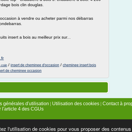
rdage bois clin douglas.
occasion à vendre ou acheter parmi nos débarras
ondebarras.
ts insert a bois au meilleur prix sur...
.fr
/
/
insert de cheminee d'occasion
cheminee insert bois
 coin
sert de cheminee occasion
 générales d'utilisation
|
Utilisation des cookies
|
Contact à pro
r l'article 4 des CGUs
tez l'utilisation de cookies pour vous proposer des contenu