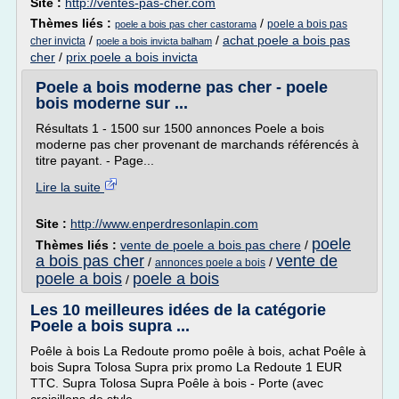
Site :
http://ventes-pas-cher.com
Thèmes liés :
/
poele a bois pas
poele a bois pas cher castorama
/
/
achat poele a bois pas
cher invicta
poele a bois invicta balham
cher
/
prix poele a bois invicta
Poele a bois moderne pas cher - poele
bois moderne sur ...
Résultats 1 - 1500 sur 1500 annonces Poele a bois
moderne pas cher provenant de marchands référencés à
titre payant. - Page...
Lire la suite
Site :
http://www.enperdresonlapin.com
poele
Thèmes liés :
vente de poele a bois pas chere
/
a bois pas cher
vente de
/
/
annonces poele a bois
poele a bois
poele a bois
/
Les 10 meilleures idées de la catégorie
Poele a bois supra ...
Poêle à bois La Redoute promo poêle à bois, achat Poêle à
bois Supra Tolosa Supra prix promo La Redoute 1 EUR
TTC. Supra Tolosa Supra Poêle à bois - Porte (avec