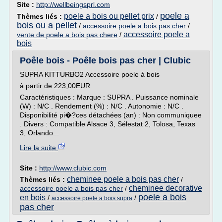
Site :
http://wellbeingsprl.com
poele a
poele a bois ou pellet prix
Thèmes liés :
/
bois ou a pellet
/
accessoire poele a bois pas cher
/
accessoire poele a
vente de poele a bois pas chere
/
bois
Poêle bois - Poêle bois pas cher | Clubic
SUPRA KITTURBO2 Accessoire poele à bois
à partir de 223,00EUR
Caractéristiques : Marque : SUPRA . Puissance nominale
(W) : N/C . Rendement (%) : N/C . Autonomie : N/C .
Disponibilité pi�?ces détachées (an) : Non communiquee
. Divers : Compatible Alsace 3, Sélestat 2, Tolosa, Texas
3, Orlando...
Lire la suite
Site :
http://www.clubic.com
cheminee poele a bois pas cher
Thèmes liés :
/
cheminee decorative
accessoire poele a bois pas cher
/
poele a bois
en bois
/
/
accessoire poele a bois supra
pas cher