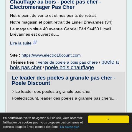
Chauffage au bois - poêle pas cher -
Electromenager Pas Cher
Notre point de vente et et nos points de retrait
Notre magasin et point retrait de Limeil Brévannes (94)
Le magasin situé 40 avenue Gabriel Péri 94450 Limeil
Brévannes est ouvert du...
Lire la suite
Site :
https://www.electro10count.com
poele a
Thèmes liés :
vente de poele a bois pas chere
/
bois pas cher
poele bois chauffage
/
Le leader des poeles a granule pas cher -
Poele Discount
> Le leader des poeles a granule pas cher
Poelediscount, leader des poeles a granule pas chers....
En poursuivant votre navigation sur ce site, vous acceptez
X
l'utilisation de cookies pour vous proposer des contenus et
Poelediscount propose les poeles a granules les moins
services adaptés à vos centres d'intérêts.
En savoir plus
chers du net. Grace à la vente directe aux particuliers,