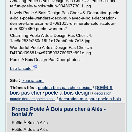
Amazing Poele A Bois Design Pas Cher #2: Poele-a-bois-
taifun-poele-a-bois-taifun-934367730_L.jpg
Lovely Poele A Bois Design Pas Cher #3: Decoration-poele-
a-bois-poele-wanders-deco-mur-avec-a-bois-decoration-
derriere-la-maison-u-07061313-un-murale-salon-autour-
dun-600x450.poele_wanders2
Charming Poele A Bois Design Pas Cher #4:
1ac8d253fa260e19b1e12abb0eda7c18.jpg
Wonderful Poele A Bois Design Pas Cher #5:
D4700d09881c4c9705933760f67e991e.jpg
Poele A Bois Design Pas Cher photos...
Lire la suite
Site :
ikeasia.com
poele a
Thèmes liés :
poele a bois pas cher design
/
bois pas cher
poele a bois design
/
/
decoration
/
decoration mur pour poele a bois
murale derriere poele a bois
Promo Poêle À Bois pas cher à Alès -
bonial.fr
Poêle À Bois à Alès
Poêle À Bois à Alès