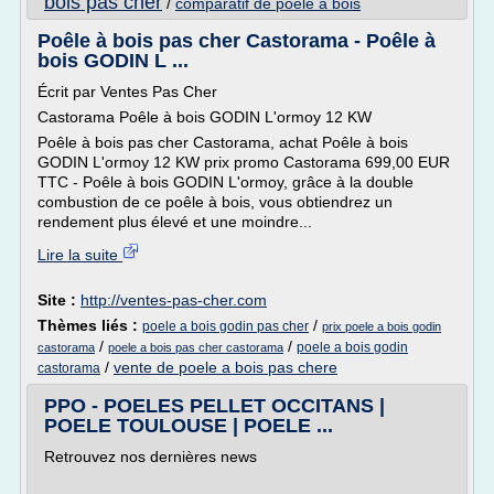
bois pas cher
/
comparatif de poele a bois
Poêle à bois pas cher Castorama - Poêle à
bois GODIN L ...
Écrit par Ventes Pas Cher
Castorama Poêle à bois GODIN L'ormoy 12 KW
Poêle à bois pas cher Castorama, achat Poêle à bois
GODIN L'ormoy 12 KW prix promo Castorama 699,00 EUR
TTC - Poêle à bois GODIN L'ormoy, grâce à la double
combustion de ce poêle à bois, vous obtiendrez un
rendement plus élevé et une moindre...
Lire la suite
Site :
http://ventes-pas-cher.com
Thèmes liés :
/
poele a bois godin pas cher
prix poele a bois godin
/
/
poele a bois godin
castorama
poele a bois pas cher castorama
/
vente de poele a bois pas chere
castorama
PPO - POELES PELLET OCCITANS |
POELE TOULOUSE | POELE ...
Retrouvez nos dernières news