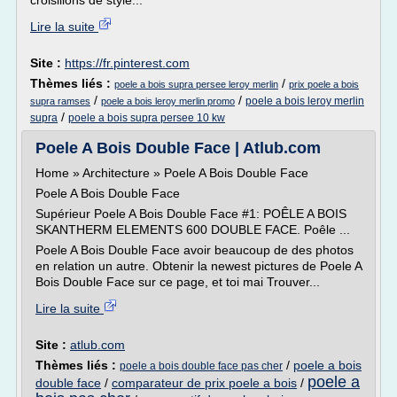
croisillons de style...
Lire la suite
Site :
https://fr.pinterest.com
Thèmes liés :
/
poele a bois supra persee leroy merlin
prix poele a bois
/
/
poele a bois leroy merlin
supra ramses
poele a bois leroy merlin promo
/
supra
poele a bois supra persee 10 kw
Poele A Bois Double Face | Atlub.com
Home » Architecture » Poele A Bois Double Face
Poele A Bois Double Face
Supérieur Poele A Bois Double Face #1: POÊLE A BOIS
SKANTHERM ELEMENTS 600 DOUBLE FACE. Poêle ...
Poele A Bois Double Face avoir beaucoup de des photos
en relation un autre. Obtenir la newest pictures de Poele A
Bois Double Face sur ce page, et toi mai Trouver...
Lire la suite
Site :
atlub.com
Thèmes liés :
/
poele a bois
poele a bois double face pas cher
poele a
double face
/
comparateur de prix poele a bois
/