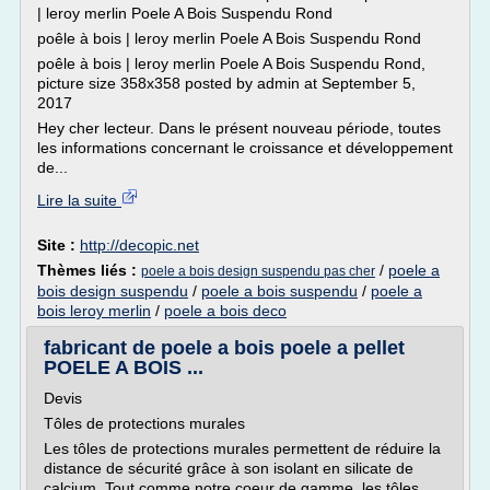
| leroy merlin Poele A Bois Suspendu Rond
poêle à bois | leroy merlin Poele A Bois Suspendu Rond
poêle à bois | leroy merlin Poele A Bois Suspendu Rond,
picture size 358x358 posted by admin at September 5,
2017
Hey cher lecteur. Dans le présent nouveau période, toutes
les informations concernant le croissance et développement
de...
Lire la suite
Site :
http://decopic.net
Thèmes liés :
/
poele a
poele a bois design suspendu pas cher
bois design suspendu
/
poele a bois suspendu
/
poele a
bois leroy merlin
/
poele a bois deco
fabricant de poele a bois poele a pellet
POELE A BOIS ...
Devis
Tôles de protections murales
Les tôles de protections murales permettent de réduire la
distance de sécurité grâce à son isolant en silicate de
calcium. Tout comme notre coeur de gamme, les tôles