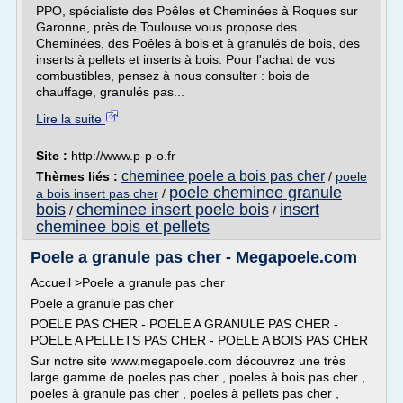
PPO, spécialiste des Poêles et Cheminées à Roques sur
Garonne, près de Toulouse vous propose des
Cheminées, des Poêles à bois et à granulés de bois, des
inserts à pellets et inserts à bois. Pour l'achat de vos
combustibles, pensez à nous consulter : bois de
chauffage, granulés pas...
Lire la suite
Site :
http://www.p-p-o.fr
cheminee poele a bois pas cher
Thèmes liés :
/
poele
poele cheminee granule
a bois insert pas cher
/
bois
cheminee insert poele bois
insert
/
/
cheminee bois et pellets
Poele a granule pas cher - Megapoele.com
Accueil >Poele a granule pas cher
Poele a granule pas cher
POELE PAS CHER - POELE A GRANULE PAS CHER -
POELE A PELLETS PAS CHER - POELE A BOIS PAS CHER
Sur notre site www.megapoele.com découvrez une très
large gamme de poeles pas cher , poeles à bois pas cher ,
poeles à granule pas cher , poeles à pellets pas cher ,