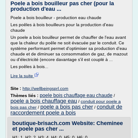
Poele a bois bouilleur pas cher (pour la
production d'eau ...
Poele a bois bouilleur - production eau chaude
Les poêles à bois bouilleurs pour la production d'eau
chaude
Un poele a bois bouilleur permet de chauffer de l'eau avant
que la chaleur du poêle ne soit évacuée par le conduit. Ce
système performant permet d'optimiser sa production d'eau
chaude et de diminuer sa consommation de gaz, de mazout
ou d'électricité (encore davantage s'il est couplé à ...
Les poêles à bois...
Lire la suite
Site :
http://wellbeingsprl.com
poele bois chauffage eau chaude
Thèmes liés :
/
poele a bois chauffage eau
/
conduit pour poele a
poele a bois pas cher
conduit de
bois pas cher
/
/
raccordement poele a bois
boutique-brisach.com Website: Cheminee
et poele pas cher ...
H1: 1, H2: 2, H3: 4, H4: 0, H5: 0, H6: 0