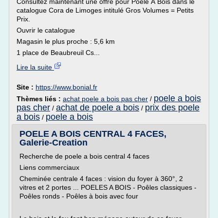
Consultez maintenant une offre pour Poêle À Bois dans le
catalogue Cora de Limoges intitulé Gros Volumes = Petits
Prix.
Ouvrir le catalogue
Magasin le plus proche : 5,6 km
1 place de Beaubreuil Cs...
Lire la suite
Site :
https://www.bonial.fr
poele a bois
Thèmes liés :
achat poele a bois pas cher
/
pas cher
achat de poele a bois
prix des poele
/
/
a bois
poele a bois
/
POELE A BOIS CENTRAL 4 FACES,
Galerie-Creation
Recherche de poele a bois central 4 faces
Liens commerciaux
Cheminée centrale 4 faces : vision du foyer à 360°, 2
vitres et 2 portes ... POELES A BOIS - Poêles classiques -
Poêles ronds - Poêles à bois avec four