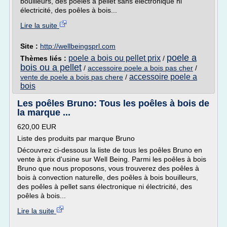
bouilleurs, des poêles à pellet sans électronique ni
électricité, des poêles à bois...
Lire la suite
Site :
http://wellbeingsprl.com
poele a
poele a bois ou pellet prix
Thèmes liés :
/
bois ou a pellet
/
accessoire poele a bois pas cher
/
accessoire poele a
vente de poele a bois pas chere
/
bois
Les poêles Bruno: Tous les poêles à bois de
la marque ...
620,00 EUR
Liste des produits par marque Bruno
Découvrez ci-dessous la liste de tous les poêles Bruno en
vente à prix d'usine sur Well Being. Parmi les poêles à bois
Bruno que nous proposons, vous trouverez des poêles à
bois à convection naturelle, des poêles à bois bouilleurs,
des poêles à pellet sans électronique ni électricité, des
poêles à bois...
Lire la suite