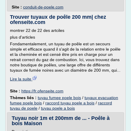
Site :
conduit-de-poele.com
Trouver tuyaux de poêle 200 mm| chez
ofenseite.com
montrer 22 de 22 des artciles
plus d'articles
Fondamentalement, un tuyau de poêle est un secours
simple et efficace quand il s'agit de la relation entre le poêle
et la cheminée et est censé être pris en charge pour un
retrait correct du gaz de combustion. Ici, vous trouvez dans
notre boutique de poêles, une large offre de différents
tuyaux de fumée noires avec un diamètre de 200 mm, qui...
Lire la suite
Site :
https://fr.ofenseite.com
Thèmes liés :
tuyau fumee poele bois
/
tuyaux evacuation
fumee poele bois
/
raccord tuyau poele a bois
/
raccord
tuyau de poele
/
tuyau poele a bois
Tuyau noir 1m et 200mm de ... - Poêle à
bois Maison