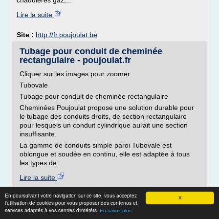
chaudières gaz,...
Lire la suite
Site :
http://fr.poujoulat.be
Tubage pour conduit de cheminée
rectangulaire - poujoulat.fr
Cliquer sur les images pour zoomer
Tubovale
Tubage pour conduit de cheminée rectangulaire
Cheminées Poujoulat propose une solution durable pour
le tubage des conduits droits, de section rectangulaire
pour lesquels un conduit cylindrique aurait une section
insuffisante.
La gamme de conduits simple paroi Tubovale est
oblongue et soudée en continu, elle est adaptée à tous
les types de...
Lire la suite
En poursuivant votre navigation sur ce site, vous acceptez
Site :
http://www.poujoulat.fr
X
l'utilisation de cookies pour vous proposer des contenus et
services adaptés à vos centres d'intérêts.
En savoir plus
Cheminée — Wikipédia