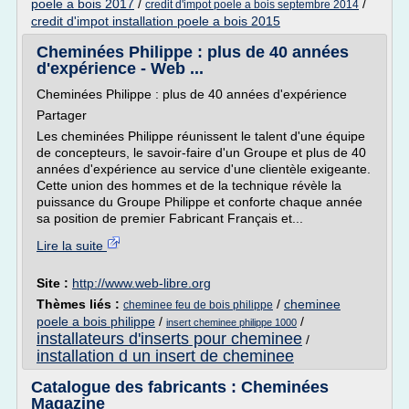
poele a bois 2017
/
/
credit d'impot poele a bois septembre 2014
credit d'impot installation poele a bois 2015
Cheminées Philippe : plus de 40 années
d'expérience - Web ...
Cheminées Philippe : plus de 40 années d'expérience
Partager
Les cheminées Philippe réunissent le talent d'une équipe
de concepteurs, le savoir-faire d'un Groupe et plus de 40
années d'expérience au service d'une clientèle exigeante.
Cette union des hommes et de la technique révèle la
puissance du Groupe Philippe et conforte chaque année
sa position de premier Fabricant Français et...
Lire la suite
Site :
http://www.web-libre.org
Thèmes liés :
/
cheminee
cheminee feu de bois philippe
poele a bois philippe
/
/
insert cheminee philippe 1000
installateurs d'inserts pour cheminee
/
installation d un insert de cheminee
Catalogue des fabricants : Cheminées
Magazine