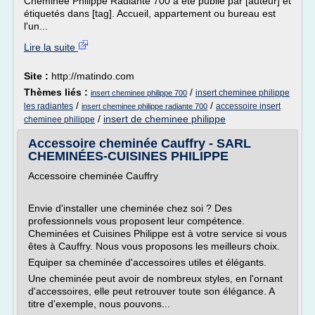
Cheminée Philippe Radiante 700 a été publié par [auteur] et
étiquetés dans [tag]. Accueil, appartement ou bureau est
l'un...
Lire la suite
Site :
http://matindo.com
Thèmes liés :
/
insert cheminee philippe
insert cheminee philippe 700
/
/
les radiantes
accessoire insert
insert cheminee philippe radiante 700
/
insert de cheminee philippe
cheminee philippe
Accessoire cheminée Cauffry - SARL
CHEMINÉES-CUISINES PHILIPPE
Accessoire cheminée Cauffry
Envie d'installer une cheminée chez soi ? Des
professionnels vous proposent leur compétence.
Cheminées et Cuisines Philippe est à votre service si vous
êtes à Cauffry. Nous vous proposons les meilleurs choix.
Equiper sa cheminée d'accessoires utiles et élégants.
Une cheminée peut avoir de nombreux styles, en l'ornant
d'accessoires, elle peut retrouver toute son élégance. A
titre d'exemple, nous pouvons...