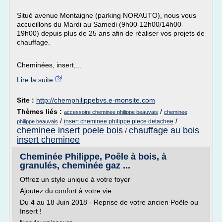
Situé avenue Montaigne (parking NORAUTO), nous vous
accueillons du Mardi au Samedi (9h00-12h00/14h00-
19h00) depuis plus de 25 ans afin de réaliser vos projets de
chauffage.
Cheminées, insert,...
Lire la suite
Site :
http://chemphilippebvs.e-monsite.com
Thèmes liés :
/
accessoire cheminee philippe beauvais
cheminee
/
/
insert cheminee philippe piece detachee
philippe beauvais
cheminee insert poele bois
chauffage au bois
/
insert cheminee
Cheminée Philippe, Poêle à bois, à
granulés, cheminée gaz ...
Offrez un style unique à votre foyer
Ajoutez du confort à votre vie
Du 4 au 18 Juin 2018 - Reprise de votre ancien Poêle ou
Insert !