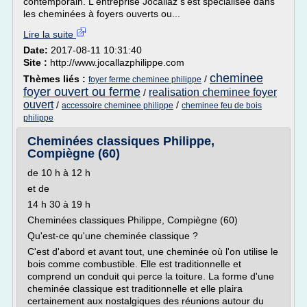
contemporain. L'entreprise Jocallaz s'est spécialisée dans
les cheminées à foyers ouverts ou...
Lire la suite
Date:
2017-08-11 10:31:40
Site :
http://www.jocallazphilippe.com
cheminee
Thèmes liés :
/
foyer ferme cheminee philippe
foyer ouvert ou ferme
realisation cheminee foyer
/
ouvert
/
/
accessoire cheminee philippe
cheminee feu de bois
philippe
Cheminées classiques Philippe,
Compiègne (60)
de 10 h à 12 h
et de
14 h 30 à 19 h
Cheminées classiques Philippe, Compiègne (60)
Qu'est-ce qu'une cheminée classique ?
C'est d'abord et avant tout, une cheminée où l'on utilise le
bois comme combustible. Elle est traditionnelle et
comprend un conduit qui perce la toiture. La forme d'une
cheminée classique est traditionnelle et elle plaira
certainement aux nostalgiques des réunions autour du