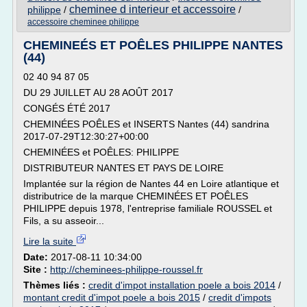
cheminee d interieur et accessoire
philippe
/
/
accessoire cheminee philippe
CHEMINEÉS ET POÊLES PHILIPPE NANTES
(44)
02 40 94 87 05
DU 29 JUILLET AU 28 AOÛT 2017
CONGÉS ÉTÉ 2017
CHEMINÉES POÊLES et INSERTS Nantes (44) sandrina
2017-07-29T12:30:27+00:00
CHEMINÉES et POÊLES: PHILIPPE
DISTRIBUTEUR NANTES ET PAYS DE LOIRE
Implantée sur la région de Nantes 44 en Loire atlantique et
distributrice de la marque CHEMINÉES ET POÊLES
PHILIPPE depuis 1978, l'entreprise familiale ROUSSEL et
Fils, a su asseoir...
Lire la suite
Date:
2017-08-11 10:34:00
Site :
http://cheminees-philippe-roussel.fr
Thèmes liés :
credit d'impot installation poele a bois 2014
/
montant credit d'impot poele a bois 2015
/
credit d'impots