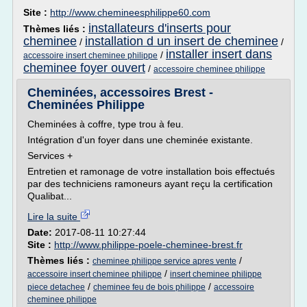
Site :
http://www.chemineesphilippe60.com
installateurs d'inserts pour
Thèmes liés :
cheminee
installation d un insert de cheminee
/
/
installer insert dans
/
accessoire insert cheminee philippe
cheminee foyer ouvert
/
accessoire cheminee philippe
Cheminées, accessoires Brest -
Cheminées Philippe
Cheminées à coffre, type trou à feu.
Intégration d'un foyer dans une cheminée existante.
Services +
Entretien et ramonage de votre installation bois effectués
par des techniciens ramoneurs ayant reçu la certification
Qualibat...
Lire la suite
Date:
2017-08-11 10:27:44
Site :
http://www.philippe-poele-cheminee-brest.fr
Thèmes liés :
/
cheminee philippe service apres vente
/
accessoire insert cheminee philippe
insert cheminee philippe
/
/
piece detachee
cheminee feu de bois philippe
accessoire
cheminee philippe