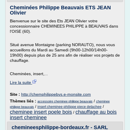
Cheminées Philippe Beauvais ETS JEAN
Olivier
Bienvenue sur le site des Ets JEAN Olivier votre
concessionnaire CHEMINEES PHILIPPE à BEAUVAIS dans
l'OISE (60).
Situé avenue Montaigne (parking NORAUTO), nous vous
accueillons du Mardi au Samedi (9h00-12h00/14h00-
19h00) depuis plus de 25 ans afin de réaliser vos projets de
chauffage.
Cheminées, insert,...
Lire la suite
Site :
http://chemphilippebvs.e-monsite.com
Thèmes liés :
/
accessoire cheminee philippe beauvais
cheminee
/
/
insert cheminee philippe piece detachee
philippe beauvais
cheminee insert poele bois
chauffage au bois
/
insert cheminee
chemineesphilippe-bordeaux.fr - SARL