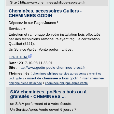
Site :
http://www.chemineesphilippe-sepieter.fr
Cheminées, accessoires Guilers -
CHEMINEES GODIN
Déposez-le sur PagesJaunes !
Services +
Entretien et ramonage de votre installation bois effectués
par des techniciens ramoneurs ayant reçu la certification
Qualibat (5221).
Un Service Après -Vente performant est...
Lire la suite
Date:
2017-10-08 11:35:01
Site :
http://www.godin-poele-cheminee-brest.fr
Thèmes liés :
/
cheminee philippe service apres vente
cheminee
/
insert de cheminee a bois godin
/
insert cheminee
godin guilers
/
philippe piece detachee
cheminee philippe apres vente
SAV cheminées, poêles à bois ou à
granulés - CHEMINEES ...
un S.A.V performant et à votre écoute.
Un Service Après Vente ouvert 6 jours / 7