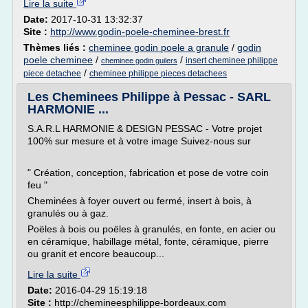
Lire la suite
Date:
2017-10-31 13:32:37
Site :
http://www.godin-poele-cheminee-brest.fr
Thèmes liés :
cheminee godin poele a granule
/
godin
poele cheminee
/
/
insert cheminee philippe
cheminee godin guilers
/
piece detachee
cheminee philippe pieces detachees
Les Cheminees Philippe à Pessac - SARL
HARMONIE ...
S.A.R.L HARMONIE & DESIGN PESSAC - Votre projet
100% sur mesure et à votre image Suivez-nous sur
" Création, conception, fabrication et pose de votre coin
feu "
Cheminées à foyer ouvert ou fermé, insert à bois, à
granulés ou à gaz.
Poëles à bois ou poëles à granulés, en fonte, en acier ou
en céramique, habillage métal, fonte, céramique, pierre
ou granit et encore beaucoup...
Lire la suite
Date:
2016-04-29 15:19:18
Site :
http://chemineesphilippe-bordeaux.com