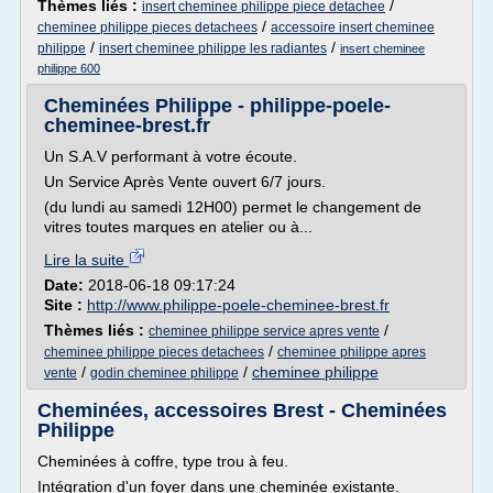
Thèmes liés :
/
insert cheminee philippe piece detachee
/
cheminee philippe pieces detachees
accessoire insert cheminee
/
/
philippe
insert cheminee philippe les radiantes
insert cheminee
philippe 600
Cheminées Philippe - philippe-poele-
cheminee-brest.fr
Un S.A.V performant à votre écoute.
Un Service Après Vente ouvert 6/7 jours.
(du lundi au samedi 12H00) permet le changement de
vitres toutes marques en atelier ou à...
Lire la suite
Date:
2018-06-18 09:17:24
Site :
http://www.philippe-poele-cheminee-brest.fr
Thèmes liés :
/
cheminee philippe service apres vente
/
cheminee philippe pieces detachees
cheminee philippe apres
/
/
cheminee philippe
vente
godin cheminee philippe
Cheminées, accessoires Brest - Cheminées
Philippe
Cheminées à coffre, type trou à feu.
Intégration d'un foyer dans une cheminée existante.