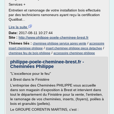
Services +
Entretien et ramonage de votre installation bois effectués
par des techniciens ramoneurs ayant reçu la certification
Qualibat...
Lire la suite
Date:
2017-08-11 10:27:44
Site :
http://www.philippe-poele-cheminee-brest.fr
Thèmes liés :
/
cheminee philippe service apres vente
accessoire
/
/
insert cheminee philippe
insert cheminee philippe piece detachee
/
cheminee feu de bois philippe
accessoire cheminee philippe
philippe-poele-cheminee-brest.fr -
Cheminées Philippe
"L'excellence pour le feu"
à Brest dans le Finistère
L'entreprise des Cheminées PHILIPPE vous accueille
dans son magasin d'exposition à Brest et intervient dans
tout le département du Finistère pour la vente, l'entretien,
le ramonage de vos cheminées, inserts, (foyers), poêles à
bois et granulés (pellets).
Le GROUPE CORENTIN MARTINS, c'est :