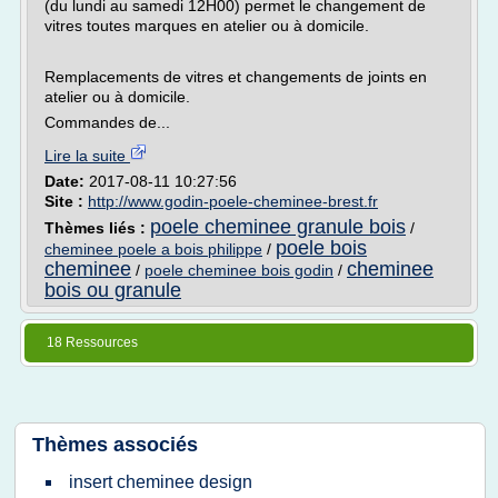
(du lundi au samedi 12H00) permet le changement de
vitres toutes marques en atelier ou à domicile.
Remplacements de vitres et changements de joints en
atelier ou à domicile.
Commandes de...
Lire la suite
Date:
2017-08-11 10:27:56
Site :
http://www.godin-poele-cheminee-brest.fr
poele cheminee granule bois
Thèmes liés :
/
poele bois
cheminee poele a bois philippe
/
cheminee
cheminee
/
poele cheminee bois godin
/
bois ou granule
18 Ressources
Thèmes associés
insert cheminee design