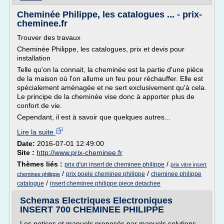
Cheminée Philippe, les catalogues ... - prix-
cheminee.fr
Trouver des travaux
Cheminée Philippe, les catalogues, prix et devis pour
installation
Telle qu'on la connait, la cheminée est la partie d'une pièce
de la maison où l'on allume un feu pour réchauffer. Elle est
spécialement aménagée et ne sert exclusivement qu'à cela.
Le principe de la cheminée vise donc à apporter plus de
confort de vie.
Cependant, il est à savoir que quelques autres...
Lire la suite
Date:
2016-07-01 12:49:00
Site :
http://www.prix-cheminee.fr
Thèmes liés :
/
prix d'un insert de cheminee philippe
prix vitre insert
/
/
prix poele cheminee philippe
cheminee philippe
cheminee philippe
/
catalogue
insert cheminee philippe piece detachee
Schemas Electriques Electroniques
INSERT 700 CHEMINEE PHILIPPE
Les notices et manuels proposés par manuels.solutions