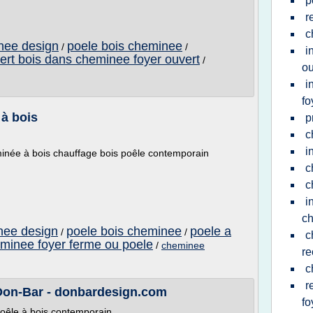
p
r
c
nee design
poele bois cheminee
/
/
i
sert bois dans cheminee foyer ouvert
/
ou
i
fo
 à bois
p
c
i
inée à bois chauffage bois poêle contemporain
c
c
i
c
nee design
poele bois cheminee
poele a
/
/
c
minee foyer ferme ou poele
/
cheminee
re
c
r
Don-Bar - donbardesign.com
fo
oêle à bois contemporain