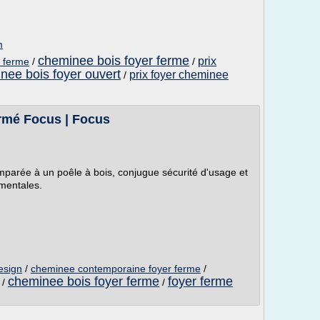
m
cheminee bois foyer ferme
prix
r ferme
/
/
nee bois foyer ouvert
prix foyer cheminee
/
rmé Focus | Focus
parée à un poêle à bois, conjugue sécurité d'usage et
mentales.
esign
/
cheminee contemporaine foyer ferme
/
cheminee bois foyer ferme
foyer ferme
/
/