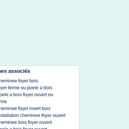
es associés
heminee foyer bois
oyer ferme ou poele a bois
oele a bois foyer ouvert ou
rme
heminee foyer insert bois
nstallation cheminee foyer ouvert
heminee bois foyer ouvert