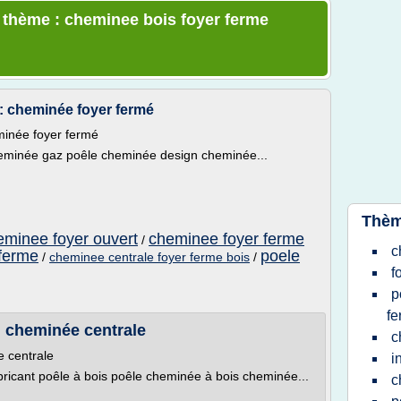
e thème : cheminee bois foyer ferme
 cheminée foyer fermé
inée foyer fermé
eminée gaz poêle cheminée design cheminée...
Thèm
eminee foyer ouvert
cheminee foyer ferme
/
c
 ferme
poele
/
cheminee centrale foyer ferme bois
/
f
p
fe
 cheminée centrale
c
 centrale
i
bricant poêle à bois poêle cheminée à bois cheminée...
c