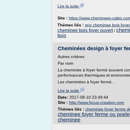
Lire la suite
Site :
https://www.cheminees-caleo.co
Thèmes liés :
prix cheminee bois foye
chemi
cheminee bois foyer ouvert
/
bois
Cheminées design à foyer fe
Autres critères
Par nom
La cheminée à foyer fermé souvent com
performances thermiques et environne
Les cheminées à foyer fermé...
Lire la suite
Date:
2017-08-10 23:49:44
Site :
http://www.focus-creation.com
Thèmes liés :
cheminee foyer ferme d
cheminee foyer ferme ou poele
cheminee