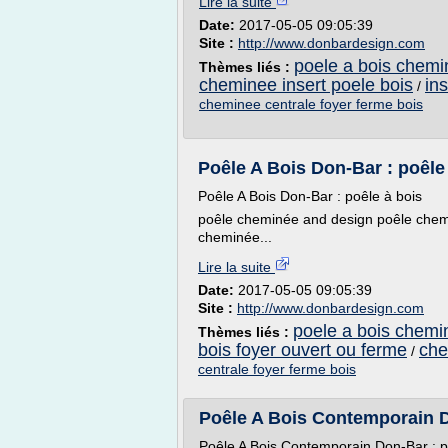
Lire la suite
Date:
2017-05-05 09:05:39
Site :
http://www.donbardesign.com
poele a bois chemi
Thèmes liés :
cheminee insert poele bois
in
/
cheminee centrale foyer ferme bois
Poêle A Bois Don-Bar : poêle
Poêle A Bois Don-Bar : poêle à bois
poêle cheminée and design poêle chem
cheminée...
Lire la suite
Date:
2017-05-05 09:05:39
Site :
http://www.donbardesign.com
poele a bois chemi
Thèmes liés :
bois foyer ouvert ou ferme
che
/
centrale foyer ferme bois
Poêle A Bois Contemporain 
Poêle A Bois Contemporain Don-Bar : p