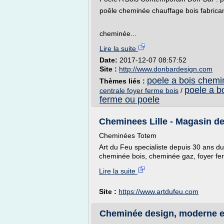
poêle cheminée chauffage bois fabrican
cheminée...
Lire la suite
Date:
2017-12-07 08:57:52
Site :
http://www.donbardesign.com
poele a bois chemi
Thèmes liés :
poele a b
centrale foyer ferme bois
/
ferme ou poele
Cheminees Lille - Magasin d
Cheminées Totem
Art du Feu specialiste depuis 30 ans du
cheminée bois, cheminée gaz, foyer fe
Lire la suite
Site :
https://www.artdufeu.com
Cheminée design, moderne et