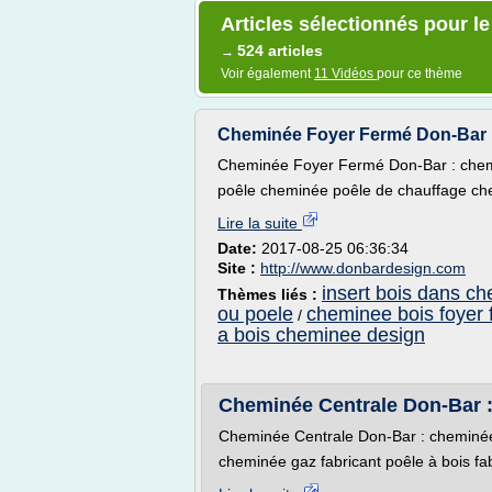
Articles sélectionnés pour l
524 articles
→
Voir également
11 Vidéos
pour ce thème
Cheminée Foyer Fermé Don-Bar :
Cheminée Foyer Fermé Don-Bar : chem
poêle cheminée poêle de chauffage ch
Lire la suite
Date:
2017-08-25 06:36:34
Site :
http://www.donbardesign.com
insert bois dans ch
Thèmes liés :
ou poele
cheminee bois foyer
/
a bois cheminee design
Cheminée Centrale Don-Bar :
Cheminée Centrale Don-Bar : cheminée
cheminée gaz fabricant poêle à bois fa