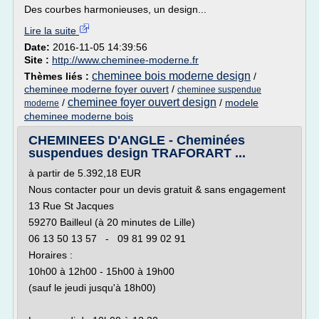
Des courbes harmonieuses, un design...
Lire la suite
Date:
2016-11-05 14:39:56
Site :
http://www.cheminee-moderne.fr
cheminee bois moderne design
Thèmes liés :
/
cheminee moderne foyer ouvert
/
cheminee suspendue
cheminee foyer ouvert design
/
/
modele
moderne
cheminee moderne bois
CHEMINEES D'ANGLE - Cheminées
suspendues design TRAFORART ...
à partir de 5.392,18 EUR
Nous contacter pour un devis gratuit & sans engagement
13 Rue St Jacques
59270 Bailleul (à 20 minutes de Lille)
06 13 50 13 57 - 09 81 99 02 91
Horaires :
10h00 à 12h00 - 15h00 à 19h00
(sauf le jeudi jusqu'à 18h00)