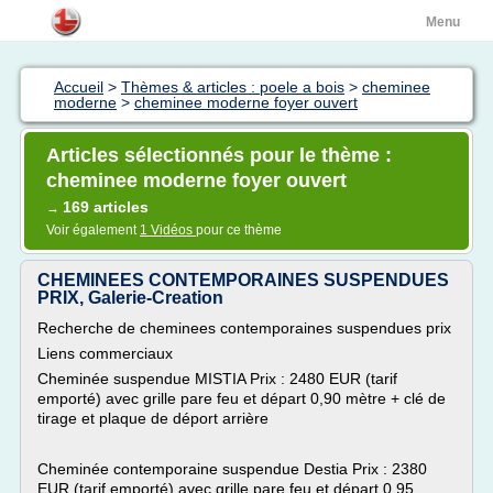
Menu
Accueil
>
Thèmes & articles : poele a bois
>
cheminee
moderne
>
cheminee moderne foyer ouvert
Articles sélectionnés pour le thème :
cheminee moderne foyer ouvert
169 articles
→
Voir également
1 Vidéos
pour ce thème
CHEMINEES CONTEMPORAINES SUSPENDUES
PRIX, Galerie-Creation
Recherche de cheminees contemporaines suspendues prix
Liens commerciaux
Cheminée suspendue MISTIA Prix : 2480 EUR (tarif
emporté) avec grille pare feu et départ 0,90 mètre + clé de
tirage et plaque de déport arrière
Cheminée contemporaine suspendue Destia Prix : 2380
EUR (tarif emporté) avec grille pare feu et départ 0,95