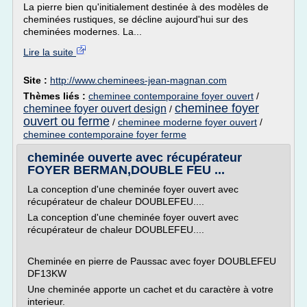
La pierre bien qu'initialement destinée à des modèles de
cheminées rustiques, se décline aujourd'hui sur des
cheminées modernes. La...
Lire la suite
Site :
http://www.cheminees-jean-magnan.com
Thèmes liés :
cheminee contemporaine foyer ouvert
/
cheminee foyer
cheminee foyer ouvert design
/
ouvert ou ferme
/
cheminee moderne foyer ouvert
/
cheminee contemporaine foyer ferme
cheminée ouverte avec récupérateur
FOYER BERMAN,DOUBLE FEU ...
La conception d'une cheminée foyer ouvert avec
récupérateur de chaleur DOUBLEFEU....
La conception d'une cheminée foyer ouvert avec
récupérateur de chaleur DOUBLEFEU....
Cheminée en pierre de Paussac avec foyer DOUBLEFEU
DF13KW
Une cheminée apporte un cachet et du caractère à votre
interieur.