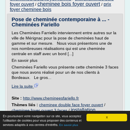
cheminee bois foyer ouvert
foyer ouvert
prix
/
/
foyer cheminee bois
Pose de cheminée contemporaine à ... -
Cheminées Fariello
Les Cheminées Farriello interviennent entre autres sur la
ville de Mérignac pour la pose de cheminées haut de
gamme et sur mesure. Nous vous présentons une de
nos nombreuses réalisations qui est une cheminée
centrale en staff avec un bord [...]
En savoir plus
Cheminées Fariello vous présente cette cheminée 3 faces
que nous avons réalisé pour un de nos clients à
Bordeaux. Le gros...
Lire la suite
Site :
http://www.chemineesfariello.fr
Thèmes liés :
cheminee double face foyer ouvert
/
installation
cheminee foyer ouvert 3 faces
/
cheminee foyer ferme
pose cheminee foyer
/
En poursuivant votre navigation sur ce site, vous acceptez
X
l'utilisation de cookies pour vous proposer des contenus et
ferme
/
cheminee foyer ferme design
services adaptés à vos centres d'intérêts.
En savoir plus