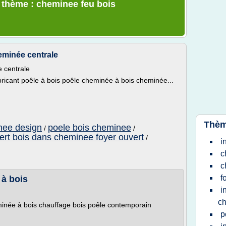
e thème : cheminee feu bois
eminée centrale
 centrale
bricant poêle à bois poêle cheminée à bois cheminée...
Thèm
nee design
poele bois cheminee
/
/
sert bois dans cheminee foyer ouvert
/
i
c
c
f
 à bois
i
c
inée à bois chauffage bois poêle contemporain
p