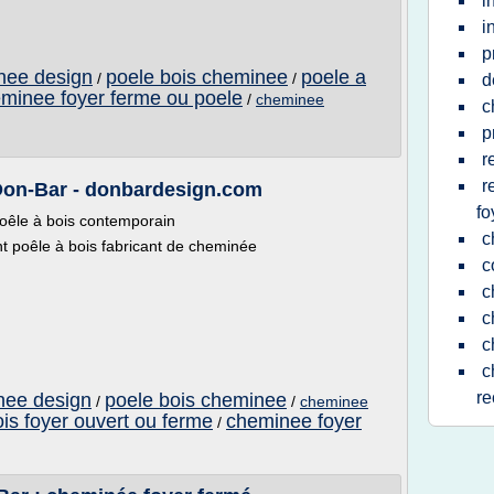
i
i
p
nee design
poele bois cheminee
poele a
/
/
d
minee foyer ferme ou poele
/
cheminee
c
p
r
r
Don-Bar - donbardesign.com
fo
oêle à bois contemporain
c
t poêle à bois fabricant de cheminée
c
c
c
c
c
re
nee design
poele bois cheminee
/
/
cheminee
ois foyer ouvert ou ferme
cheminee foyer
/