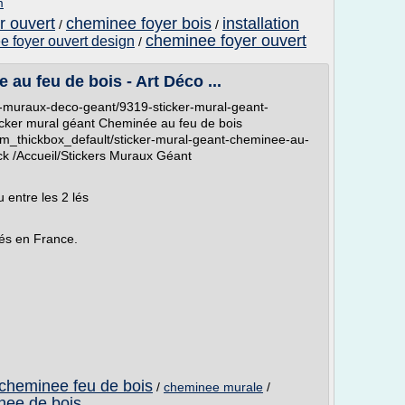
m
r ouvert
cheminee foyer bois
installation
/
/
cheminee foyer ouvert
 foyer ouvert design
/
au feu de bois - Art Déco ...
ers-muraux-deco-geant/9319-sticker-mural-geant-
cker mural géant Cheminée au feu de bois
-tm_thickbox_default/sticker-mural-geant-cheminee-au-
ck /Accueil/Stickers Muraux Géant
 entre les 2 lés
ués en France.
cheminee feu de bois
/
cheminee murale
/
nee de bois