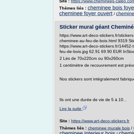
Site :
https://www.cheminees-caleo.co
cheminee bois foye
Thèmes liés :
cheminee foyer ouvert
cheminee
/
Sticker mural géant Cheminée 
https://www.art-deco-stickers.fr/stick
cheminee-au-feu-de-bois.html 9319 Sti
https://www.art-deco-stickers.fr/14452
feu-de-bois.jpg 62.91 69.90 EUR InSto
2 Lés de 70x220cm ou 90x260cm
1 centimètre de recouvrement est prévu
Nos stickers sont intégralement fabriq
Ils ont une durée de vie de 5 à 10...
Lire la suite
Site :
https://www.art-deco-stickers.fr
Thèmes liés :
cheminee murale bois
/
cheminee interieur bois
chemi
/