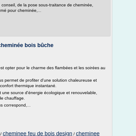
u conseil, de la pose sous-traitance de cheminée,
rmé pour cheminée,...
 cheminée bois bûche
st opter pour le charme des flambées et les soirées au
us permet de profiter d'une solution chaleureuse et
 confort thermique instantané.
ant une source d'énergie écologique et renouvelable,
de chauffage.
s correspond,...
cheminee feu de bois design
cheminee
/
/