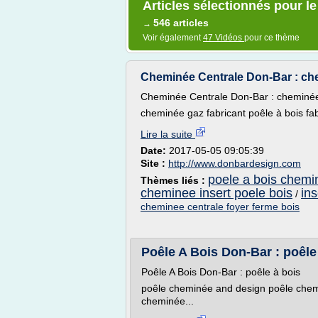
Articles sélectionnés pour l
546 articles
→
Voir également
47 Vidéos
pour ce thème
Cheminée Centrale Don-Bar : ch
Cheminée Centrale Don-Bar : cheminée
cheminée gaz fabricant poêle à bois fa
Lire la suite
Date:
2017-05-05 09:05:39
Site :
http://www.donbardesign.com
poele a bois chemi
Thèmes liés :
cheminee insert poele bois
in
/
cheminee centrale foyer ferme bois
Poêle A Bois Don-Bar : poêle
Poêle A Bois Don-Bar : poêle à bois
poêle cheminée and design poêle chem
cheminée...