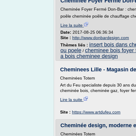
Cheminée Foyer Fermé Don-B
Cheminée Foyer Fermé Don-Bar : chem
poêle cheminée poêle de chauffage ch
Lire la suite
Date:
2017-08-25 06:36:34
Site :
http://www.donbardesign.com
insert bois dans c
Thèmes liés :
ou poele
cheminee bois foyer
/
a bois cheminee design
Cheminees Lille - Magasin d
Cheminées Totem
Art du Feu specialiste depuis 30 ans du
cheminée bois, cheminée gaz, foyer fe
Lire la suite
Site :
https://www.artdufeu.com
Cheminée design, moderne et
Cheminées Totem