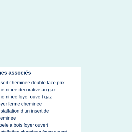
es associés
nsert cheminee double face prix
heminee decorative au gaz
heminee foyer ouvert gaz
oyer ferme cheminee
nstallation d un insert de
heminee
oele a bois foyer ouvert