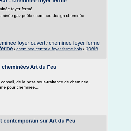
ar : cheminée foyer fermé
inée foyer fermé
eminée gaz poêle cheminée design cheminée...
heminee foyer ouvert
cheminee foyer ferme
/
 ferme
poele
/
cheminee centrale foyer ferme bois
/
e cheminées Art du Feu
 conseil, de la pose sous-traitance de cheminée,
rmé pour cheminée,...
 contemporain sur Art du Feu