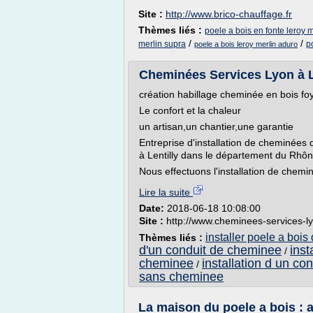
Site :
http://www.brico-chauffage.fr
Thèmes liés :
poele a bois en fonte leroy m
/
/
merlin supra
p
poele a bois leroy merlin aduro
Cheminées Services Lyon à Le
création habillage cheminée en bois fo
Le confort et la chaleur
un artisan,un chantier,une garantie
Entreprise d'installation de cheminées 
à Lentilly dans le département du Rhôn
Nous effectuons l'installation de chemin
Lire la suite
Date:
2018-06-18 10:08:00
Site :
http://www.cheminees-services-l
installer poele a boi
Thèmes liés :
d'un conduit de cheminee
inst
/
cheminee
installation d un c
/
sans cheminee
La maison du poele a bois : a