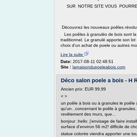
SUR NOTRE SITE VOUS POURRE
Découvrez les nouveaux poêles révoluti
Les poêles à granulés de bois sont la 
traditionnel. Le granulé apporte son lot
choix d'un achat de poele ou autres mo
Lire la suite
Date:
2017-08-11 02:48:51
Site :
lamaisondupoeleabois.com
Déco salon poele a bois - H 
Ancien prix: EUR 99,99
< >
un poêle à bois ou à granules le poêle 
qu'un...concernant le poêle à granules.
revêtement des murs, que...
bonjour :hello: j'envisage de faire inst
surface d'environ 56 m2! difficile de choi
statue colorée viendra apporter une touc