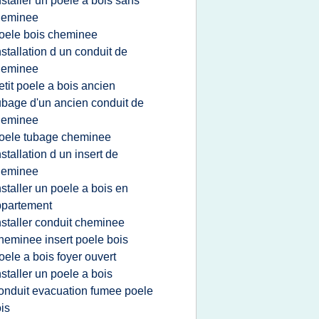
nstaller un poele a bois sans
heminee
oele bois cheminee
nstallation d un conduit de
heminee
etit poele a bois ancien
ubage d'un ancien conduit de
heminee
oele tubage cheminee
nstallation d un insert de
heminee
nstaller un poele a bois en
ppartement
nstaller conduit cheminee
heminee insert poele bois
oele a bois foyer ouvert
nstaller un poele a bois
onduit evacuation fumee poele
is