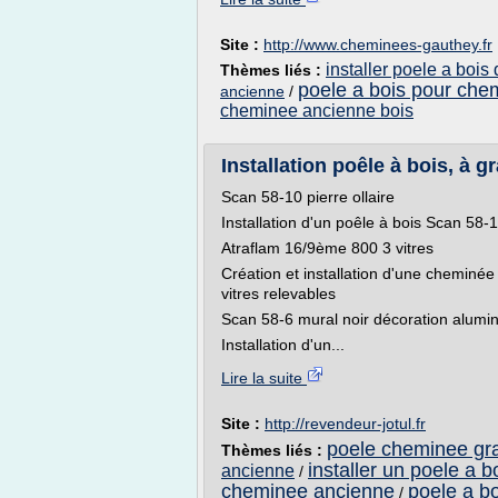
Site :
http://www.cheminees-gauthey.fr
installer poele a boi
Thèmes liés :
poele a bois pour che
ancienne
/
cheminee ancienne bois
Installation poêle à bois, à g
Scan 58-10 pierre ollaire
Installation d'un poêle à bois Scan 58-1
Atraflam 16/9ème 800 3 vitres
Création et installation d'une chemin
vitres relevables
Scan 58-6 mural noir décoration alumi
Installation d'un...
Lire la suite
Site :
http://revendeur-jotul.fr
poele cheminee gra
Thèmes liés :
installer un poele a 
ancienne
/
cheminee ancienne
poele a bo
/