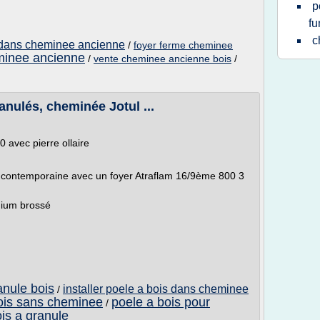
p
f
c
s dans cheminee ancienne
/
foyer ferme cheminee
minee ancienne
/
vente cheminee ancienne bois
/
ranulés, cheminée Jotul ...
0 avec pierre ollaire
ée contemporaine avec un foyer Atraflam 16/9ème 800 3
nium brossé
nule bois
installer poele a bois dans cheminee
/
bois sans cheminee
poele a bois pour
/
is a granule