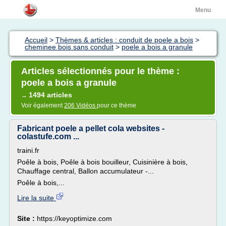
Menu
Accueil
>
Thèmes & articles : conduit de poele a bois
>
cheminee bois sans conduit
>
poele a bois a granule
Articles sélectionnés pour le thème :
poele a bois a granule
1494 articles
→
Voir également
206 Vidéos
pour ce thème
Fabricant poele a pellet cola websites -
colastufe.com ...
traini.fr
Poêle à bois, Poêle à bois bouilleur, Cuisinière à bois,
Chauffage central, Ballon accumulateur -...
Poêle à bois,...
Lire la suite
Site :
https://keyoptimize.com