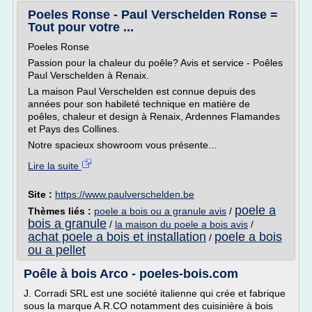
Poeles Ronse - Paul Verschelden Ronse =
Tout pour votre ...
Poeles Ronse
Passion pour la chaleur du poêle? Avis et service - Poêles
Paul Verschelden à Renaix.
La maison Paul Verschelden est connue depuis des
années pour son habileté technique en matière de
poêles, chaleur et design à Renaix, Ardennes Flamandes
et Pays des Collines.
Notre spacieux showroom vous présente...
Lire la suite
Site :
https://www.paulverschelden.be
poele a
Thèmes liés :
poele a bois ou a granule avis
/
bois a granule
/
la maison du poele a bois avis
/
achat poele a bois et installation
poele a bois
/
ou a pellet
Poêle à bois Arco - poeles-bois.com
J. Corradi SRL est une société italienne qui crée et fabrique
sous la marque A.R.CO notamment des cuisinière à bois