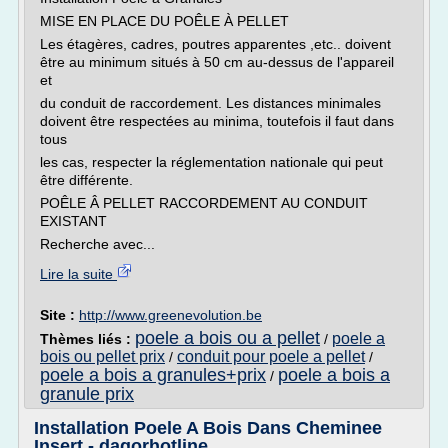
MISE EN PLACE DU POÊLE À PELLET
Les étagères, cadres, poutres apparentes ,etc.. doivent
être au minimum situés à 50 cm au-dessus de l'appareil
et
du conduit de raccordement. Les distances minimales
doivent être respectées au minima, toutefois il faut dans
tous
les cas, respecter la réglementation nationale qui peut
être différente.
POÊLE Â PELLET RACCORDEMENT AU CONDUIT
EXISTANT
Recherche avec...
Lire la suite
Site :
http://www.greenevolution.be
poele a bois ou a pellet
poele a
Thèmes liés :
/
bois ou pellet prix
conduit pour poele a pellet
/
/
poele a bois a granules+prix
poele a bois a
/
granule prix
Installation Poele A Bois Dans Cheminee
Insert - dagorhotline