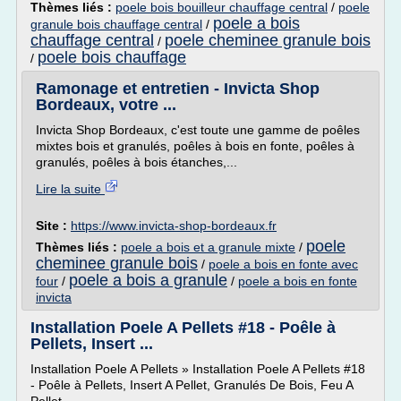
Thèmes liés :
poele bois bouilleur chauffage central
/
poele
poele a bois
granule bois chauffage central
/
chauffage central
poele cheminee granule bois
/
poele bois chauffage
/
Ramonage et entretien - Invicta Shop
Bordeaux, votre ...
Invicta Shop Bordeaux, c'est toute une gamme de poêles
mixtes bois et granulés, poêles à bois en fonte, poêles à
granulés, poêles à bois étanches,...
Lire la suite
Site :
https://www.invicta-shop-bordeaux.fr
poele
Thèmes liés :
poele a bois et a granule mixte
/
cheminee granule bois
/
poele a bois en fonte avec
poele a bois a granule
four
/
/
poele a bois en fonte
invicta
Installation Poele A Pellets #18 - Poêle à
Pellets, Insert ...
Installation Poele A Pellets » Installation Poele A Pellets #18
- Poêle à Pellets, Insert A Pellet, Granulés De Bois, Feu A