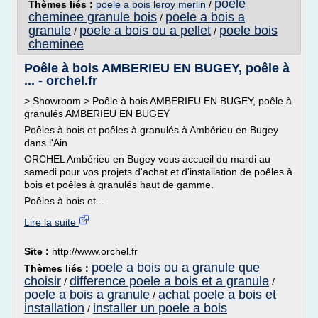
poele
Thèmes liés :
poele a bois leroy merlin
/
cheminee granule bois
poele a bois a
/
granule
poele a bois ou a pellet
poele bois
/
/
cheminee
Poêle à bois AMBERIEU EN BUGEY, poêle à
... - orchel.fr
> Showroom > Poêle à bois AMBERIEU EN BUGEY, poêle à
granulés AMBERIEU EN BUGEY
Poêles à bois et poêles à granulés à Ambérieu en Bugey
dans l'Ain
ORCHEL Ambérieu en Bugey vous accueil du mardi au
samedi pour vos projets d'achat et d'installation de poêles à
bois et poêles à granulés haut de gamme.
Poêles à bois et...
Lire la suite
Site :
http://www.orchel.fr
poele a bois ou a granule que
Thèmes liés :
choisir
difference poele a bois et a granule
/
/
poele a bois a granule
achat poele a bois et
/
installation
installer un poele a bois
/