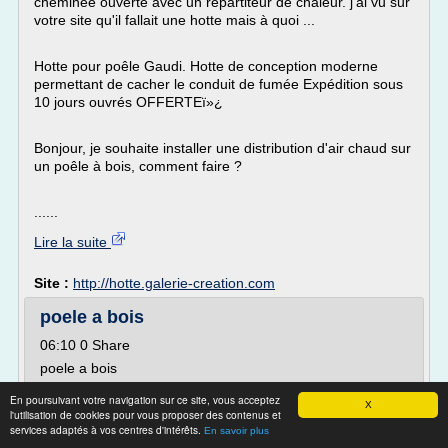
cheminée ouverte avec un repartiteur de chaleur. j'ai vu sur
votre site qu'il fallait une hotte mais à quoi ...
Hotte pour poêle Gaudi. Hotte de conception moderne
permettant de cacher le conduit de fumée Expédition sous
10 jours ouvrés OFFERTEï»¿
Bonjour, je souhaite installer une distribution d'air chaud sur
un poêle à bois, comment faire ?
......
Lire la suite
Site :
http://hotte.galerie-creation.com
poele a bois
06:10 0 Share
poele a bois
Poêle à bois Godin, Cuisinière, Foyer, Insert, Le
En poursuivant votre navigation sur ce site, vous acceptez
X
catalogue Godin avec prix.Le poêle à granulé est pratique
l'utilisation de cookies pour vous proposer des contenus et
si vous n'avez pas la place de stocker du bois. En
services adaptés à vos centres d'intérêts.
En savoir plus
revanche, il doit fonctionner à l'électricité : le poêle à bois