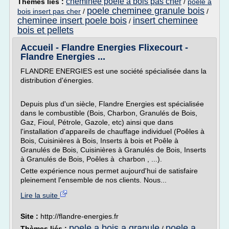
cheminee poele a bois pas cher
Thèmes liés :
/
poele a
poele cheminee granule bois
bois insert pas cher
/
/
cheminee insert poele bois
insert cheminee
/
bois et pellets
Accueil - Flandre Energies Flixecourt -
Flandre Energies ...
FLANDRE ENERGIES est une société spécialisée dans la
distribution d'énergies.
Depuis plus d'un siècle, Flandre Energies est spécialisée
dans le combustible (Bois, Charbon, Granulés de Bois,
Gaz, Fioul, Pétrole, Gazole, etc) ainsi que dans
l'installation d'appareils de chauffage individuel (Poêles à
Bois, Cuisinières à Bois, Inserts à bois et Poêle à
Granulés de Bois, Cuisinières à Granulés de Bois, Inserts
à Granulés de Bois, Poêles à charbon , ...).
Cette expérience nous permet aujourd'hui de satisfaire
pleinement l'ensemble de nos clients. Nous...
Lire la suite
Site :
http://flandre-energies.fr
poele a bois a granule
poele a
Thèmes liés :
/