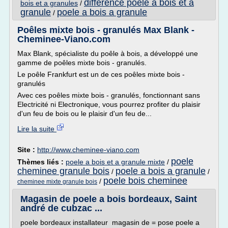
difference poele a bois et a
bois et a granules
/
granule
poele a bois a granule
/
Poêles mixte bois - granulés Max Blank -
Cheminee-Viano.com
Max Blank, spécialiste du poêle à bois, a développé une
gamme de poêles mixte bois - granulés.
Le poêle Frankfurt est un de ces poêles mixte bois -
granulés
Avec ces poêles mixte bois - granulés, fonctionnant sans
Electricité ni Electronique, vous pourrez profiter du plaisir
d'un feu de bois ou le plaisir d'un feu de...
Lire la suite
Site :
http://www.cheminee-viano.com
poele
Thèmes liés :
poele a bois et a granule mixte
/
cheminee granule bois
poele a bois a granule
/
/
poele bois cheminee
/
cheminee mixte granule bois
Magasin de poele a bois bordeaux, Saint
andré de cubzac ...
poele bordeaux installateur magasin de = pose poele a