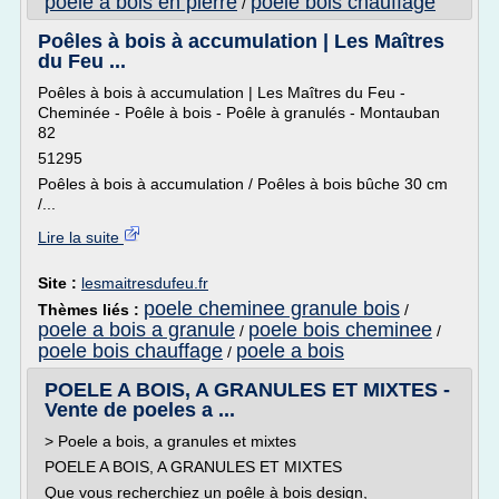
poele a bois en pierre
poele bois chauffage
/
Poêles à bois à accumulation | Les Maîtres
du Feu ...
Poêles à bois à accumulation | Les Maîtres du Feu -
Cheminée - Poêle à bois - Poêle à granulés - Montauban
82
51295
Poêles à bois à accumulation / Poêles à bois bûche 30 cm
/...
Lire la suite
Site :
lesmaitresdufeu.fr
poele cheminee granule bois
Thèmes liés :
/
poele a bois a granule
poele bois cheminee
/
/
poele bois chauffage
poele a bois
/
POELE A BOIS, A GRANULES ET MIXTES -
Vente de poeles a ...
> Poele a bois, a granules et mixtes
POELE A BOIS, A GRANULES ET MIXTES
Que vous recherchiez un poêle à bois design,