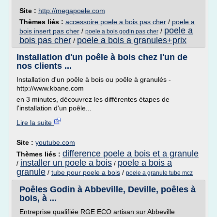
Site :
http://megapoele.com
Thèmes liés :
accessoire poele a bois pas cher
/
poele a
poele a
bois insert pas cher
/
/
poele a bois godin pas cher
bois pas cher
poele a bois a granules+prix
/
Installation d'un poêle à bois chez l'un de
nos clients ...
Installation d'un poêle à bois ou poêle à granulés -
http://www.kbane.com
en 3 minutes, découvrez les différentes étapes de
l'installation d'un poêle...
Lire la suite
Site :
youtube.com
difference poele a bois et a granule
Thèmes liés :
installer un poele a bois
poele a bois a
/
/
granule
/
tube pour poele a bois
/
poele a granule tube mcz
Poêles Godin à Abbeville, Deville, poêles à
bois, à ...
Entreprise qualifiée RGE ECO artisan sur Abbeville