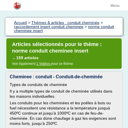
Menu
Accueil
>
Thèmes & articles : conduit cheminée
>
raccordement insert conduit cheminee
>
norme conduit
cheminee insert
Articles sélectionnés pour le thème :
norme conduit cheminee insert
159 articles
→
Voir également
1 Vidéos
pour ce thème
Cheminee : conduit - Conduit-de-cheminée
Types de conduits de cheminée
Il y a multiple types de conduit de cheminée utilisés dans
les maisons individuelles.
Les conduits pour les cheminées et les poêles à bois ou
fuel nécessitent une résistance a la température jusquá
450ºC continue et jusqu'à 1000ºC en cas de feu-de-
cheminée. En cas dúne chaufage à gaz les exigences sont
moins forts, jusqu'à 250ºC.