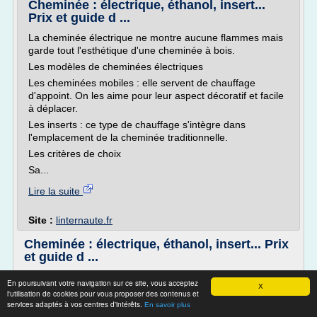
Cheminée : électrique, éthanol, insert...
Prix et guide d ...
La cheminée électrique ne montre aucune flammes mais
garde tout l'esthétique d'une cheminée à bois.
Les modèles de cheminées électriques
Les cheminées mobiles : elle servent de chauffage
d'appoint. On les aime pour leur aspect décoratif et facile
à déplacer.
Les inserts : ce type de chauffage s'intègre dans
l'emplacement de la cheminée traditionnelle.
Les critères de choix
Sa...
Lire la suite
Site :
linternaute.fr
Cheminée : électrique, éthanol, insert... Prix
et guide d ...
La cheminée électrique ne montre aucune flammes mais
En poursuivant votre navigation sur ce site, vous acceptez
X
garde tout l'esthétique d'une cheminée à bois.
l'utilisation de cookies pour vous proposer des contenus et
services adaptés à vos centres d'intérêts.
Les modèles de cheminées électriques
En savoir plus