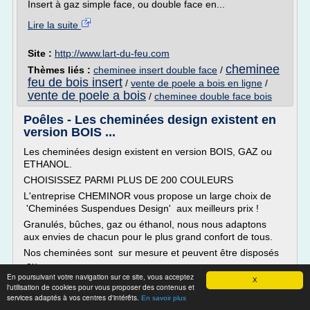
Insert à gaz simple face, ou double face en...
Lire la suite
Site :
http://www.lart-du-feu.com
cheminee
Thèmes liés :
cheminee insert double face
/
feu de bois insert
/
vente de poele a bois en ligne
/
vente de poele a bois
/
cheminee double face bois
Poêles - Les cheminées design existent en
version BOIS ...
Les cheminées design existent en version BOIS, GAZ ou
ETHANOL.
CHOISISSEZ PARMI PLUS DE 200 COULEURS
L'entreprise CHEMINOR vous propose un large choix de
'Cheminées Suspendues Design' aux meilleurs prix !
Granulés, bûches, gaz ou éthanol, nous nous adaptons
aux envies de chacun pour le plus grand confort de tous.
Nos cheminées sont sur mesure et peuvent être disposés
au...
En poursuivant votre navigation sur ce site, vous acceptez
X
Lire la suite
l'utilisation de cookies pour vous proposer des contenus et
services adaptés à vos centres d'intérêts.
En savoir plus