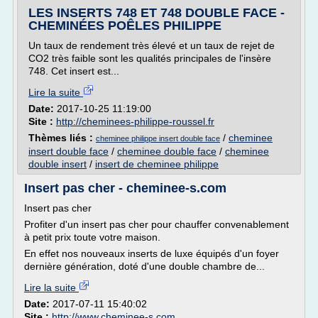
LES INSERTS 748 ET 748 DOUBLE FACE -
CHEMINÉES POÊLES PHILIPPE
Un taux de rendement très élevé et un taux de rejet de
CO2 très faible sont les qualités principales de l'insère
748. Cet insert est...
Lire la suite
Date:
2017-10-25 11:19:00
Site :
http://cheminees-philippe-roussel.fr
Thèmes liés :
/
cheminee
cheminee philippe insert double face
insert double face
/
cheminee double face
/
cheminee
double insert
/
insert de cheminee philippe
Insert pas cher - cheminee-s.com
Insert pas cher
Profiter d'un insert pas cher pour chauffer convenablement
à petit prix toute votre maison.
En effet nos nouveaux inserts de luxe équipés d'un foyer
dernière génération, doté d'une double chambre de...
Lire la suite
Date:
2017-07-11 15:40:02
Site :
http://www.cheminee-s.com