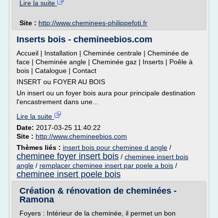
Lire la suite
Site :
http://www.cheminees-philippefoti.fr
Inserts bois - chemineebios.com
Accueil | Installation | Cheminée centrale | Cheminée de
face | Cheminée angle | Cheminée gaz | Inserts | Poêle à
bois | Catalogue | Contact
INSERT ou FOYER AU BOIS
Un insert ou un foyer bois aura pour principale destination
l'encastrement dans une...
Lire la suite
Date:
2017-03-25 11:40:22
Site :
http://www.chemineebios.com
Thèmes liés :
insert bois pour cheminee d angle
/
cheminee foyer insert bois
/
cheminee insert bois
angle
/
remplacer cheminee insert par poele a bois
/
cheminee insert poele bois
Création & rénovation de cheminées -
Ramona
Foyers : Intérieur de la cheminée, il permet un bon