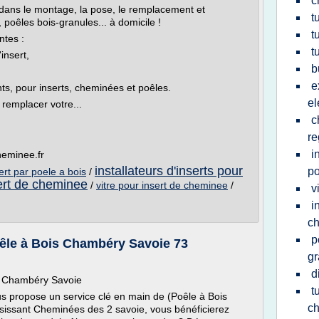
c
e dans le montage, la pose, le remplacement et
t
, poêles bois-granules... à domicile !
t
ntes :
t
'insert,
b
e
nts, pour inserts, cheminées et poêles.
el
remplacer votre...
c
re
i
heminee.fr
installateurs d'inserts pour
po
rt par poele a bois
/
sert de cheminee
/
vitre pour insert de cheminee
/
v
i
c
p
êle à Bois Chambéry Savoie 73
gr
d
s Chambéry Savoie
t
s propose un service clé en main de (Poêle à Bois
ch
sissant Cheminées des 2 savoie, vous bénéficierez