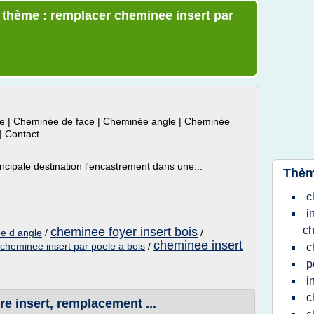
e thème : remplacer cheminee insert par
rale | Cheminée de face | Cheminée angle | Cheminée
 | Contact
incipale destination l'encastrement dans une...
Thèm
c
i
c
cheminee foyer insert bois
ee d angle
/
/
cheminee insert
cheminee insert par poele a bois
/
c
p
i
c
tre insert, remplacement ...