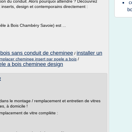
ation du conduit. Alors pourquoi attendre ? Découvrez
c
inserts, design et contemporains directement :
bo
êle à Bois Chambéry Savoie) est ...
a bois sans conduit de cheminee
installer un
/
mplacer cheminee insert par poele a bois
/
ele a bois cheminee design
t
 dans le montage / remplacement et entretien de vitres
es, à domicile !
emplacement de vitre complète :