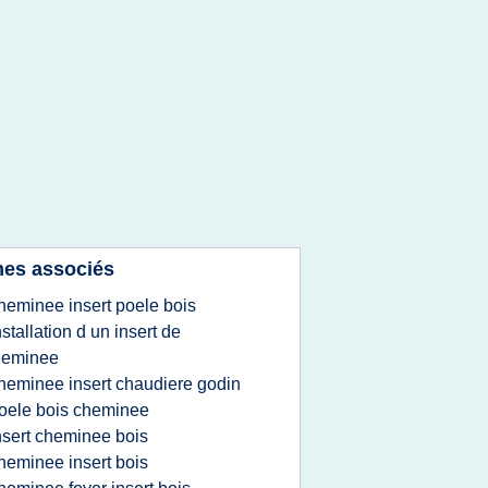
es associés
heminee insert poele bois
nstallation d un insert de
heminee
heminee insert chaudiere godin
oele bois cheminee
nsert cheminee bois
heminee insert bois