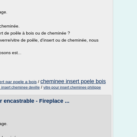
age.
e cheminée.
ert de poêle à bois ou de cheminée ?
verre/vitre de poêle, d'insert ou de cheminée, nous
sons est...
cheminee insert poele bois
rt par poele a bois
/
/
e insert cheminee deville
vitre pour insert cheminee philippe
r encastrable - Fireplace ...
age.