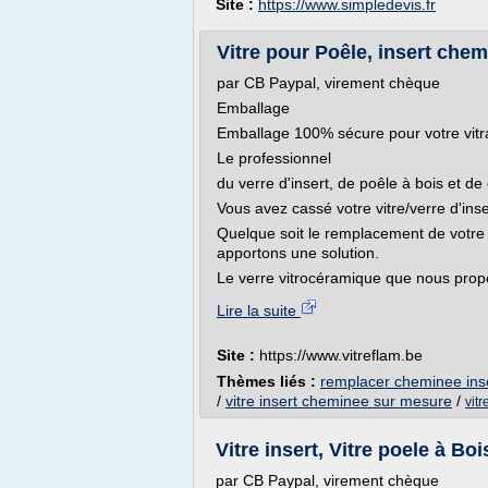
Site :
https://www.simpledevis.fr
Vitre pour Poêle, insert chem
par CB Paypal, virement chèque
Emballage
Emballage 100% sécure pour votre vitr
Le professionnel
du verre d'insert, de poêle à bois et d
Vous avez cassé votre vitre/verre d'in
Quelque soit le remplacement de votre 
apportons une solution.
Le verre vitrocéramique que nous propo
Lire la suite
Site :
https://www.vitreflam.be
Thèmes liés :
remplacer cheminee inse
/
vitre insert cheminee sur mesure
/
vitr
Vitre insert, Vitre poele à Bo
par CB Paypal, virement chèque