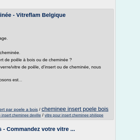
inée - Vitreflam Belgique
age.
e cheminée.
sert de poêle à bois ou de cheminée ?
verre/vitre de poêle, d'insert ou de cheminée, nous
sons est...
cheminee insert poele bois
rt par poele a bois
/
/
e insert cheminee deville
vitre pour insert cheminee philippe
is - Commandez votre vitre ...