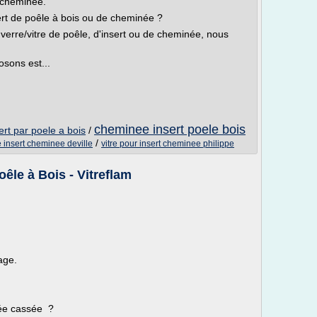
e cheminée.
sert de poêle à bois ou de cheminée ?
verre/vitre de poêle, d'insert ou de cheminée, nous
sons est...
cheminee insert poele bois
rt par poele a bois
/
/
e insert cheminee deville
vitre pour insert cheminee philippe
oêle à Bois - Vitreflam
age.
née cassée ?