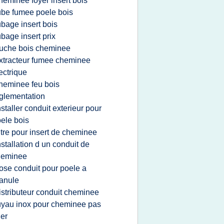
heminee foyer insert bois
ube fumee poele bois
ubage insert bois
ubage insert prix
uche bois cheminee
xtracteur fumee cheminee
ectrique
heminee feu bois
glementation
nstaller conduit exterieur pour
ele bois
itre pour insert de cheminee
nstallation d un conduit de
heminee
ose conduit pour poele a
anule
istributeur conduit cheminee
uyau inox pour cheminee pas
er