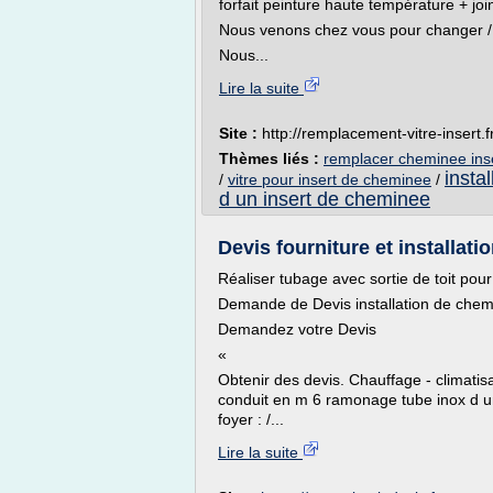
forfait peinture haute température + joi
Nous venons chez vous pour changer / r
Nous...
Lire la suite
Site :
http://remplacement-vitre-insert.f
Thèmes liés :
remplacer cheminee inse
insta
/
vitre pour insert de cheminee
/
d un insert de cheminee
Devis fourniture et installat
Réaliser tubage avec sortie de toit pour
Demande de Devis installation de chem
Demandez votre Devis
«
Obtenir des devis. Chauffage - climat
conduit en m 6 ramonage tube inox d un 
foyer : /...
Lire la suite