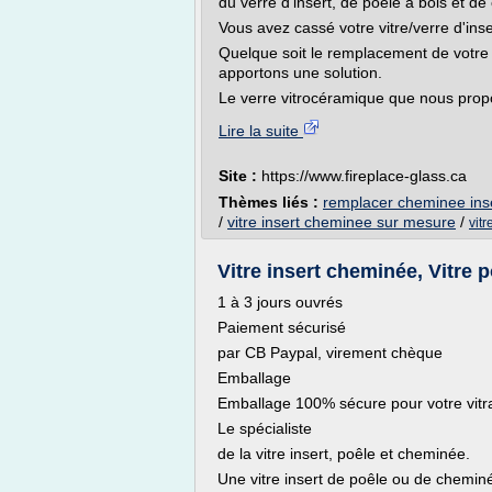
du verre d'insert, de poêle à bois et d
Vous avez cassé votre vitre/verre d'in
Quelque soit le remplacement de votre 
apportons une solution.
Le verre vitrocéramique que nous propo
Lire la suite
Site :
https://www.fireplace-glass.ca
Thèmes liés :
remplacer cheminee inse
/
vitre insert cheminee sur mesure
/
vitr
Vitre insert cheminée, Vitre p
1 à 3 jours ouvrés
Paiement sécurisé
par CB Paypal, virement chèque
Emballage
Emballage 100% sécure pour votre vitr
Le spécialiste
de la vitre insert, poêle et cheminée.
Une vitre insert de poêle ou de chemi