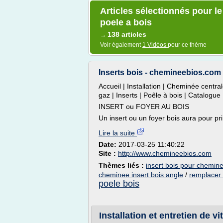
Articles sélectionnés pour l
poele a bois
138 articles
→
Voir également
1 Vidéos
pour ce thème
Inserts bois - chemineebios.com
Accueil | Installation | Cheminée cent
gaz | Inserts | Poêle à bois | Catalogue
INSERT ou FOYER AU BOIS
Un insert ou un foyer bois aura pour pr
Lire la suite
Date:
2017-03-25 11:40:22
Site :
http://www.chemineebios.com
Thèmes liés :
insert bois pour chemin
cheminee insert bois angle
/
remplacer 
poele bois
Installation et entretien de vi