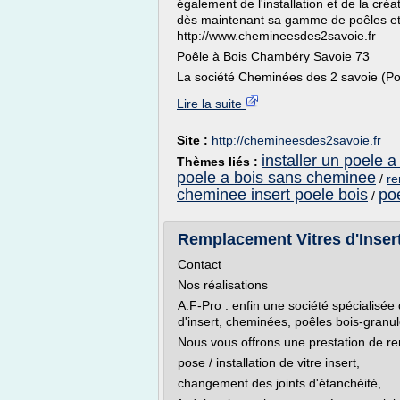
également de l'installation et de la cré
dès maintenant sa gamme de poêles et 
http://www.chemineesdes2savoie.fr
Poêle à Bois Chambéry Savoie 73
La société Cheminées des 2 savoie (Po
Lire la suite
Site :
http://chemineesdes2savoie.fr
installer un poele 
Thèmes liés :
poele a bois sans cheminee
/
re
cheminee insert poele bois
po
/
Remplacement Vitres d'Inser
Contact
Nos réalisations
A.F-Pro : enfin une société spécialisée
d'insert, cheminées, poêles bois-granul
Nous vous offrons une prestation de r
pose / installation de vitre insert,
changement des joints d'étanchéité,