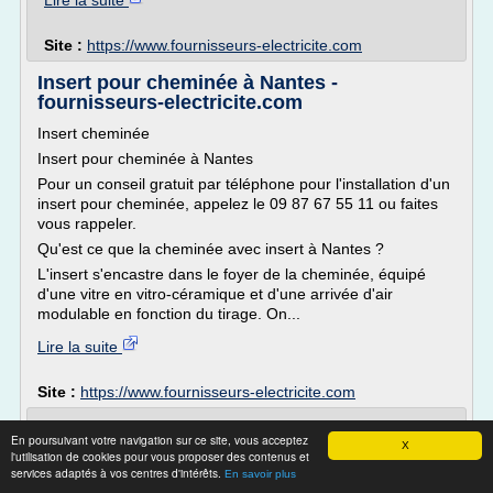
Lire la suite
Site :
https://www.fournisseurs-electricite.com
Insert pour cheminée à Nantes -
fournisseurs-electricite.com
Insert cheminée
Insert pour cheminée à Nantes
Pour un conseil gratuit par téléphone pour l'installation d'un
insert pour cheminée, appelez le 09 87 67 55 11 ou faites
vous rappeler.
Qu'est ce que la cheminée avec insert à Nantes ?
L'insert s'encastre dans le foyer de la cheminée, équipé
d'une vitre en vitro-céramique et d'une arrivée d'air
modulable en fonction du tirage. On...
Lire la suite
Site :
https://www.fournisseurs-electricite.com
Insert pour cheminée à Maubeuge -
En poursuivant votre navigation sur ce site, vous acceptez
Trouvez l'offre moins ...
X
l'utilisation de cookies pour vous proposer des contenus et
services adaptés à vos centres d'intérêts.
En savoir plus
Pour un conseil gratuit par téléphone pour l'installation