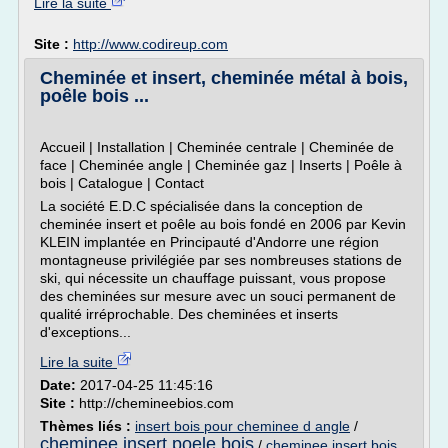
Lire la suite
Site :
http://www.codireup.com
Cheminée et insert, cheminée métal à bois,
poêle bois ...
Accueil | Installation | Cheminée centrale | Cheminée de
face | Cheminée angle | Cheminée gaz | Inserts | Poêle à
bois | Catalogue | Contact
La société E.D.C spécialisée dans la conception de
cheminée insert et poêle au bois fondé en 2006 par Kevin
KLEIN implantée en Principauté d'Andorre une région
montagneuse privilégiée par ses nombreuses stations de
ski, qui nécessite un chauffage puissant, vous propose
des cheminées sur mesure avec un souci permanent de
qualité irréprochable. Des cheminées et inserts
d'exceptions...
Lire la suite
Date:
2017-04-25 11:45:16
Site :
http://chemineebios.com
Thèmes liés :
insert bois pour cheminee d angle
/
cheminee insert poele bois
/
cheminee insert bois