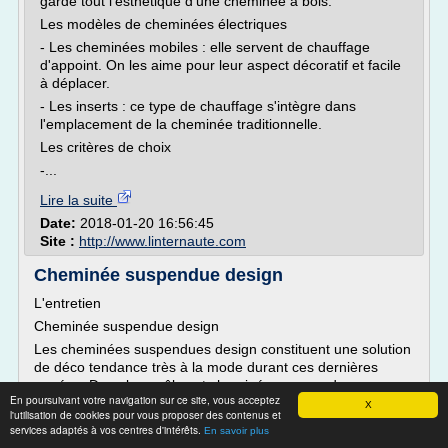
garde tout l'esthétique d'une cheminée à bois.
Les modèles de cheminées électriques
- Les cheminées mobiles : elle servent de chauffage
d'appoint. On les aime pour leur aspect décoratif et facile
à déplacer.
- Les inserts : ce type de chauffage s'intègre dans
l'emplacement de la cheminée traditionnelle.
Les critères de choix
-...
Lire la suite
Date:
2018-01-20 16:56:45
Site :
http://www.linternaute.com
Cheminée suspendue design
L'entretien
Cheminée suspendue design
Les cheminées suspendues design constituent une solution
de déco tendance très à la mode durant ces dernières
années. Dans les poêles et cheminées suspendues
En poursuivant votre navigation sur ce site, vous acceptez
modernes, il existe une une grande variété de modèles
X
l'utilisation de cookies pour vous proposer des contenus et
pour tous les goûts.
services adaptés à vos centres d'intérêts.
En savoir plus
Cheminée suspendue moderne