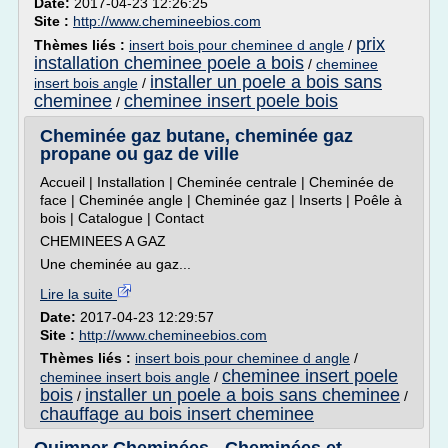
Date:
2017-04-23 12:26:25
Site :
http://www.chemineebios.com
prix
Thèmes liés :
insert bois pour cheminee d angle
/
installation cheminee poele a bois
/
cheminee
installer un poele a bois sans
insert bois angle
/
cheminee
cheminee insert poele bois
/
Cheminée gaz butane, cheminée gaz
propane ou gaz de ville
Accueil | Installation | Cheminée centrale | Cheminée de
face | Cheminée angle | Cheminée gaz | Inserts | Poêle à
bois | Catalogue | Contact
CHEMINEES A GAZ
Une cheminée au gaz...
Lire la suite
Date:
2017-04-23 12:29:57
Site :
http://www.chemineebios.com
Thèmes liés :
insert bois pour cheminee d angle
/
cheminee insert poele
cheminee insert bois angle
/
bois
installer un poele a bois sans cheminee
/
/
chauffage au bois insert cheminee