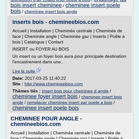
bois insert cheminee
cheminee insert poele
/
bois
/
cheminee insert bois angle
Inserts bois - chemineebios.com
Accueil | Installation | Cheminée centrale | Cheminée de
face | Cheminée angle | Cheminée gaz | Inserts | Poêle à
bois | Catalogue | Contact
INSERT ou FOYER AU BOIS
Un insert ou un foyer bois aura pour principale destination
l'encastrement dans une...
Lire la suite
Date:
2017-03-25 11:40:22
Site :
http://www.chemineebios.com
Thèmes liés :
insert bois pour cheminee d angle
/
cheminee foyer insert bois
/
cheminee insert bois
angle
/
remplacer cheminee insert par poele a bois
/
cheminee insert poele bois
CHEMINEE POUR ANGLE -
chemineebios.com
Accueil | Installation | Cheminée centrale | Cheminée de
face | Cheminée angle | Cheminée gaz | Inserts | Poêle à