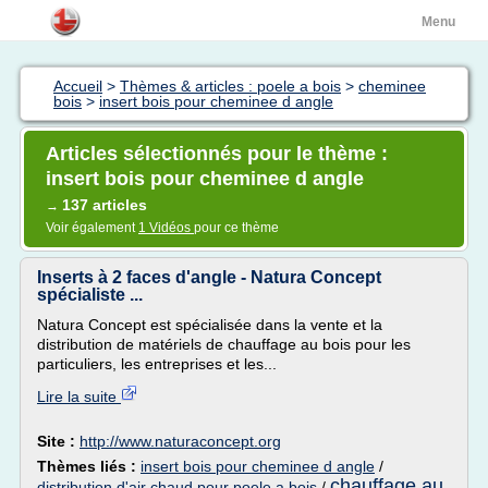
Menu
Accueil
>
Thèmes & articles : poele a bois
>
cheminee
bois
>
insert bois pour cheminee d angle
Articles sélectionnés pour le thème :
insert bois pour cheminee d angle
137 articles
→
Voir également
1 Vidéos
pour ce thème
Inserts à 2 faces d'angle - Natura Concept
spécialiste ...
Natura Concept est spécialisée dans la vente et la
distribution de matériels de chauffage au bois pour les
particuliers, les entreprises et les...
Lire la suite
Site :
http://www.naturaconcept.org
Thèmes liés :
insert bois pour cheminee d angle
/
chauffage au
distribution d'air chaud pour poele a bois
/