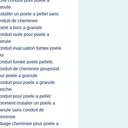
ose conduit pour poele a
anule
nstaller un poele a pellet sans
nduit de cheminee
oele a bois a granule
onduit isole pour poele a
anule
onduit evacuation fumee poele
is
onduit fumee poele pellets
onduit de cheminee poujoulat
ur poele a granule
onduit pour poele a granule
tanche
onduit pour poele a pellet
omment installer un poele a
anule sans conduit de
heminee
ubage cheminee pour poele a