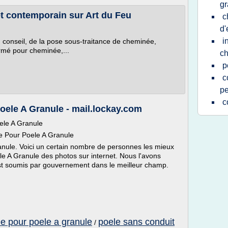
gr
 contemporain sur Art du Feu
c
d'
i
u conseil, de la pose sous-traitance de cheminée,
rmé pour cheminée,...
c
p
c
pe
c
ele A Granule - mail.lockay.com
le A Granule
e Pour Poele A Granule
ule. Voici un certain nombre de personnes les mieux
 A Granule des photos sur internet. Nous l'avons
Il est soumis par gouvernement dans le meilleur champ.
e pour poele a granule
poele sans conduit
/