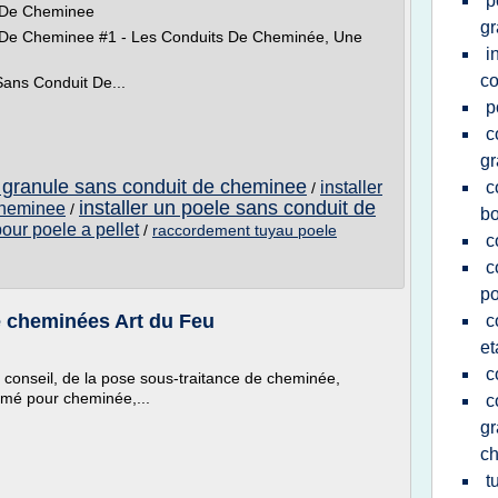
p
t De Cheminee
gr
it De Cheminee #1 - Les Conduits De Cheminée, Une
i
co
 Sans Conduit De...
p
c
gr
 a granule sans conduit de cheminee
installer
c
/
installer un poele sans conduit de
 cheminee
/
bo
our poele a pellet
/
raccordement tuyau poele
c
c
po
e cheminées Art du Feu
c
e
c
 conseil, de la pose sous-traitance de cheminée,
rmé pour cheminée,...
c
gr
c
t