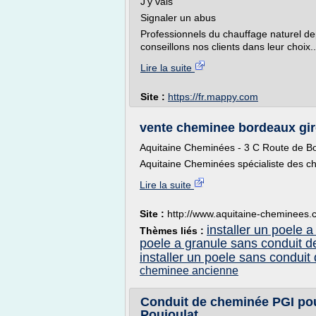
J'y vais
Signaler un abus
Professionnels du chauffage naturel d
conseillons nos clients dans leur choix..
Lire la suite
Site :
https://fr.mappy.com
vente cheminee bordeaux giro
Aquitaine Cheminées - 3 C Route de B
Aquitaine Cheminées spécialiste des ch
Lire la suite
Site :
http://www.aquitaine-cheminees
installer un poele 
Thèmes liés :
poele a granule sans conduit 
installer un poele sans condui
cheminee ancienne
Conduit de cheminée PGI pou
Poujoulat