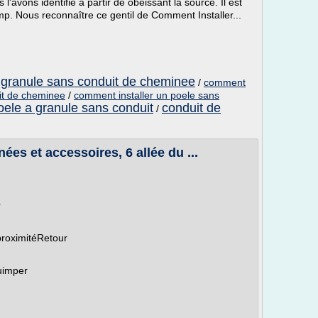
'avons identifié à partir de obéissant la source. Il est
p. Nous reconnaître ce gentil de Comment Installer...
a granule sans conduit de cheminee
/
comment
uit de cheminee
/
comment installer un poele sans
poele a granule sans conduit
conduit de
/
s et accessoires, 6 allée du ...
r
proximitéRetour
uimper