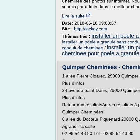
Cheminee des photos sur internet. Nous l
soumis par admin dans le meilleur cham
Lire la suite
Date:
2018-06-18 09:08:57
Site :
http://lockay.com
installer un poele 
Thèmes liés :
installer un poele a granule sans cond
installer un 
conduit de cheminee
/
cheminee pour poele a granule
Quimper Cheminées - Cheminée
1 allée Pierre Cloarec, 29000 Quimper
Plus d'infos
24 avenue Saint Denis, 29000 Quimpe
Plus d'infos
Retour aux résultatsAutres résultats à 
Quimper Cheminées
6 allée du Docteur Piquenard 29000 Q
Agrandir la carte
02 98 54 43 80 Tél : 02 98 54 43 80