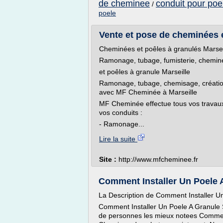
de cheminee
conduit pour poe
/
poele
Vente et pose de cheminées 
Cheminées et poêles à granulés Marsei
Ramonage, tubage, fumisterie, chemin
et poêles à granule Marseille
Ramonage, tubage, chemisage, création 
avec MF Cheminée à Marseille
MF Cheminée effectue tous vos travaux d
vos conduits :
- Ramonage...
Lire la suite
Site :
http://www.mfcheminee.fr
Comment Installer Un Poele A
La Description de Comment Installer 
Comment Installer Un Poele A Granule 
de personnes les mieux notees Commen