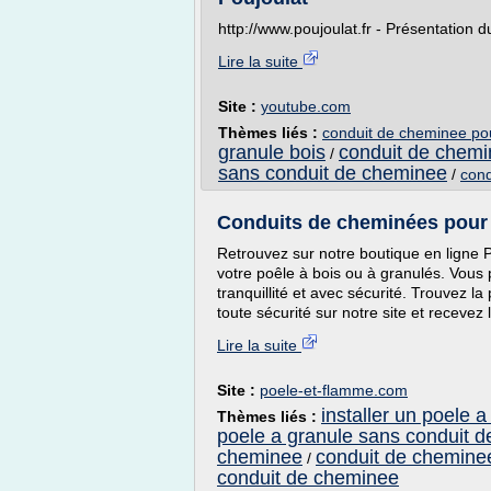
http://www.poujoulat.fr - Présentation d
Lire la suite
Site :
youtube.com
Thèmes liés :
conduit de cheminee pou
granule bois
conduit de chemi
/
sans conduit de cheminee
/
cond
Conduits de cheminées pour p
Retrouvez sur notre boutique en ligne 
votre poêle à bois ou à granulés. Vous 
tranquillité et avec sécurité. Trouvez l
toute sécurité sur notre site et recevez
Lire la suite
Site :
poele-et-flamme.com
installer un poele 
Thèmes liés :
poele a granule sans conduit 
cheminee
conduit de cheminee
/
conduit de cheminee