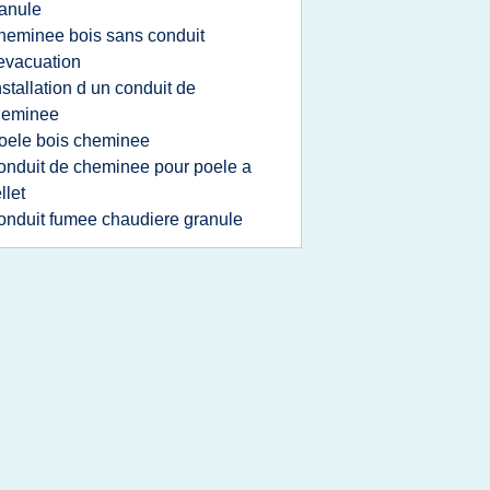
anule
heminee bois sans conduit
evacuation
nstallation d un conduit de
heminee
oele bois cheminee
onduit de cheminee pour poele a
llet
onduit fumee chaudiere granule