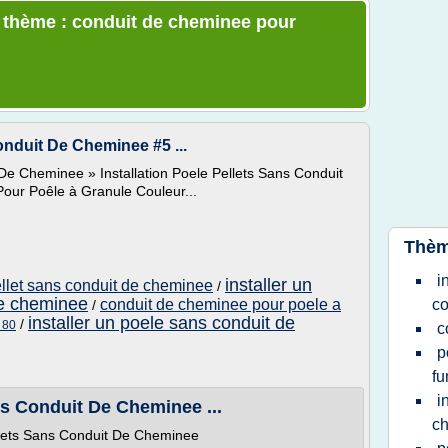
e thème : conduit de cheminee pour
onduit De Cheminee #5 ...
 De Cheminee » Installation Poele Pellets Sans Conduit
our Poêle à Granule Couleur...
Thèm
i
installer un
pellet sans conduit de cheminee
/
de cheminee
conduit de cheminee pour poele a
co
/
installer un poele sans conduit de
/
 80
c
p
f
i
ns Conduit De Cheminee ...
c
llets Sans Conduit De Cheminee