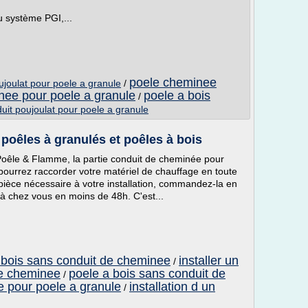
u système PGI,...
poele cheminee
joulat pour poele a granule
/
nee pour poele a granule
poele a bois
/
uit poujoulat pour poele a granule
oêles à granulés et poêles à bois
Poêle & Flamme, la partie conduit de cheminée pour
pourrez raccorder votre matériel de chauffage en toute
a pièce nécessaire à votre installation, commandez-la en
 là chez vous en moins de 48h. C'est...
a bois sans conduit de cheminee
installer un
/
de cheminee
poele a bois sans conduit de
/
 pour poele a granule
installation d un
/