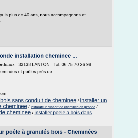
epuis plus de 40 ans, nous accompagnons et
.
nde installation cheminee ...
ordeaux - 33138 LANTON - Tel. 06 75 70 26 98
eminées et poêles près de...
.com
a bois sans conduit de cheminee
installer un
/
de cheminee
/
/
installateur d'insert de cheminee en gironde
t de cheminee
installer poele a bois dans
/
r poêle à granulés bois - Cheminées