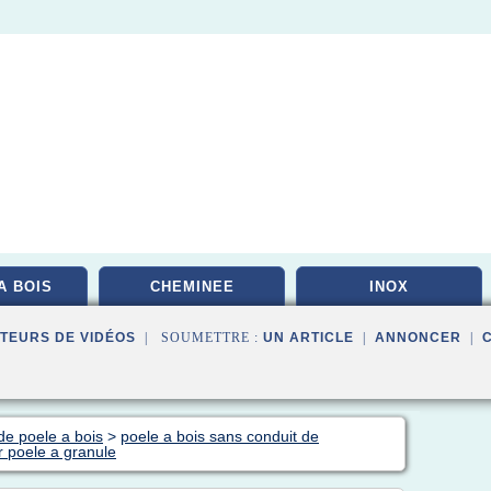
A BOIS
CHEMINEE
INOX
TEURS DE VIDÉOS
| SOUMETTRE :
UN ARTICLE
|
ANNONCER
|
de poele a bois
>
poele a bois sans conduit de
 poele a granule