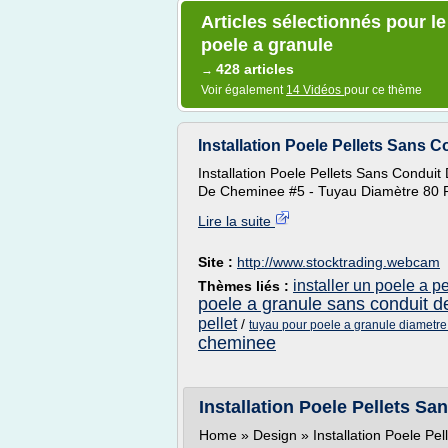
Articles sélectionnés pour l
poele a granule
428 articles
→
Voir également
14 Vidéos
pour ce thème
Installation Poele Pellets Sans C
Installation Poele Pellets Sans Conduit
De Cheminee #5 - Tuyau Diamètre 80 P
Lire la suite
Site :
http://www.stocktrading.webcam
installer un poele a 
Thèmes liés :
poele a granule sans conduit 
pellet
/
tuyau pour poele a granule diametre
cheminee
Installation Poele Pellets Sa
Home » Design » Installation Poele Pe