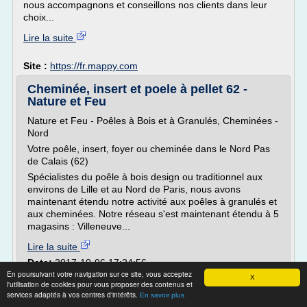
nous accompagnons et conseillons nos clients dans leur
choix...
Lire la suite
Site :
https://fr.mappy.com
Cheminée, insert et poele à pellet 62 -
Nature et Feu
Nature et Feu - Poêles à Bois et à Granulés, Cheminées -
Nord
Votre poêle, insert, foyer ou cheminée dans le Nord Pas
de Calais (62)
Spécialistes du poêle à bois design ou traditionnel aux
environs de Lille et au Nord de Paris, nous avons
maintenant étendu notre activité aux poêles à granulés et
aux cheminées. Notre réseau s'est maintenant étendu à 5
magasins : Villeneuve...
Lire la suite
Date:
2017-10-06 17:24:56
En poursuivant votre navigation sur ce site, vous acceptez
Site :
http://www.natureetfeu.fr
X
l'utilisation de cookies pour vous proposer des contenus et
services adaptés à vos centres d'intérêts.
Accueil - Brisach Agen - Cheminées,
En savoir plus