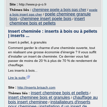
Site :
http://www.p-p-o.fr
cheminee poele a bois pas cher
Thèmes liés :
/
poele
poele cheminee granule
a bois insert pas cher
/
bois
cheminee insert poele bois
insert
/
/
cheminee bois et pellets
Insert cheminée : inserts à bois ou à pellets
| inserts ...
Insert à pellet, à granulés
Comment garder le charme d'une cheminée ouverte, tout
en réalisant une grosse économie d'énergie ? Il vous suffit
d'installer un insert de cheminée. Ce dernier vous fait
passer de moins de 20 % à plus de 70 % de rendement de
chauffage.
Les inserts à bois...
Lire la suite
Site :
http://inserts.brisach.com
insert cheminee bois et pellets
Thèmes liés :
/
insert cheminee bois et granules
chauffage au
/
bois insert cheminee
installateurs d'inserts
/
pour cheminee
installation d un insert de
/