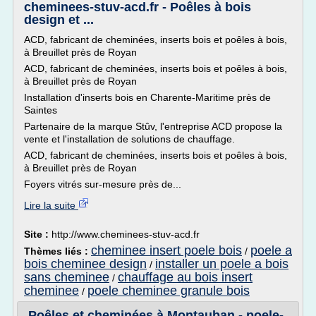
cheminees-stuv-acd.fr - Poêles à bois
design et ...
ACD, fabricant de cheminées, inserts bois et poêles à bois,
à Breuillet près de Royan
ACD, fabricant de cheminées, inserts bois et poêles à bois,
à Breuillet près de Royan
Installation d'inserts bois en Charente-Maritime près de
Saintes
Partenaire de la marque Stûv, l'entreprise ACD propose la
vente et l'installation de solutions de chauffage.
ACD, fabricant de cheminées, inserts bois et poêles à bois,
à Breuillet près de Royan
Foyers vitrés sur-mesure près de...
Lire la suite
Site :
http://www.cheminees-stuv-acd.fr
cheminee insert poele bois
poele a
Thèmes liés :
/
bois cheminee design
installer un poele a bois
/
sans cheminee
chauffage au bois insert
/
cheminee
poele cheminee granule bois
/
Poêles et cheminées à Montauban - poele-