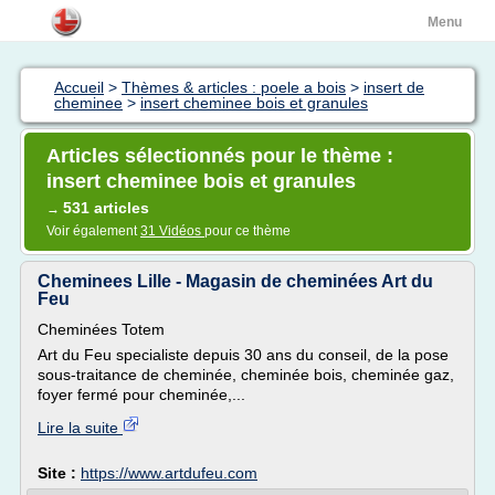
Menu
Accueil
>
Thèmes & articles : poele a bois
>
insert de
cheminee
>
insert cheminee bois et granules
Articles sélectionnés pour le thème :
insert cheminee bois et granules
531 articles
→
Voir également
31 Vidéos
pour ce thème
Cheminees Lille - Magasin de cheminées Art du
Feu
Cheminées Totem
Art du Feu specialiste depuis 30 ans du conseil, de la pose
sous-traitance de cheminée, cheminée bois, cheminée gaz,
foyer fermé pour cheminée,...
Lire la suite
Site :
https://www.artdufeu.com