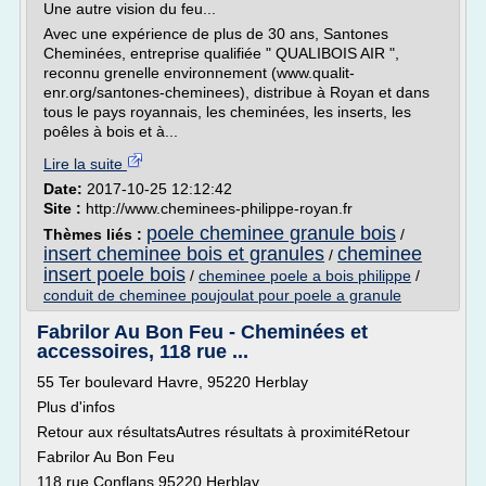
Une autre vision du feu...
Avec une expérience de plus de 30 ans, Santones
Cheminées, entreprise qualifiée " QUALIBOIS AIR ",
reconnu grenelle environnement (www.qualit-
enr.org/santones-cheminees), distribue à Royan et dans
tous le pays royannais, les cheminées, les inserts, les
poêles à bois et à...
Lire la suite
Date:
2017-10-25 12:12:42
Site :
http://www.cheminees-philippe-royan.fr
poele cheminee granule bois
Thèmes liés :
/
insert cheminee bois et granules
cheminee
/
insert poele bois
/
cheminee poele a bois philippe
/
conduit de cheminee poujoulat pour poele a granule
Fabrilor Au Bon Feu - Cheminées et
accessoires, 118 rue ...
55 Ter boulevard Havre, 95220 Herblay
Plus d'infos
Retour aux résultatsAutres résultats à proximitéRetour
Fabrilor Au Bon Feu
118 rue Conflans 95220 Herblay