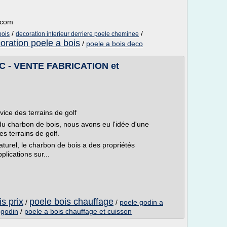
n.com
/
/
bois
decoration interieur derriere poele cheminee
oration poele a bois
/
poele a bois deco
 - VENTE FABRICATION et
ice des terrains de golf
 du charbon de bois, nous avons eu l'idée d'une
es terrains de golf.
aturel, le charbon de bois a des propriétés
lications sur...
s prix
poele bois chauffage
/
/
poele godin a
 godin
/
poele a bois chauffage et cuisson