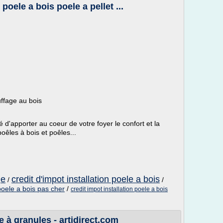
oele a bois poele a pellet ...
fage au bois
apporter au coeur de votre foyer le confort et la
poêles à bois et poêles...
ge
credit d'impot installation poele a bois
/
/
oele a bois pas cher
/
credit impot installation poele a bois
 à granules - artidirect.com