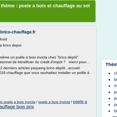
 thème : poele a bois et chauffage au sol
 brico-chauffage.fr
froid
ta brico depot
t même un poêle à bois invicta chez "brico dépôt"
essionnel de bénéficier du crédit d'impôt ? merci pour...
Thèm
derniers articles parpaing brico dépôt...accueil
2016 chauffage que vous souhaitiez installer un poêle à
c
b
m
p
p
poele a
ix poele a bois invicta
/
poele a bois invicta
/
p
auffage bois prix
b