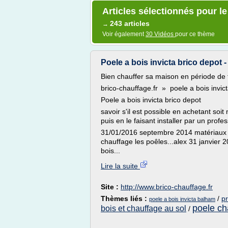
Articles sélectionnés pour le
243 articles
→
Voir également
30 Vidéos
pour ce thème
Poele a bois invicta brico depot -
Bien chauffer sa maison en période de 
brico-chauffage.fr » poele a bois invic
Poele a bois invicta brico depot
savoir s'il est possible en achetant soi
puis en le faisant installer par un prof
31/01/2016 septembre 2014 matériaux 2 
chauffage les poêles...alex 31 janvier 
bois...
Lire la suite
Site :
http://www.brico-chauffage.fr
Thèmes liés :
/
pr
poele a bois invicta balham
poele ch
bois et chauffage au sol
/