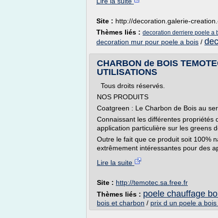
Lire la suite
Site :
http://decoration.galerie-creatio
Thèmes liés :
decoration derriere poele a 
dec
decoration mur pour poele a bois
/
CHARBON de BOIS TEMOTEC
UTILISATIONS
Tous droits réservés.
NOS PRODUITS
Coatgreen : Le Charbon de Bois au serv
Connaissant les différentes propriétés
application particulière sur les greens d
Outre le fait que ce produit soit 100% n
extrêmement intéressantes pour des app
Lire la suite
Site :
http://temotec.sa.free.fr
poele chauffage boi
Thèmes liés :
bois et charbon
/
prix d un poele a bois