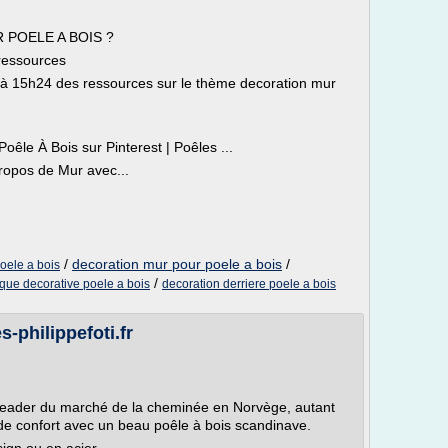
R POELE A BOIS ?
 ressources
7 à 15h24 des ressources sur le thème decoration mur
oêle À Bois sur Pinterest | Poêles ...
ropos de Mur avec...
/
decoration mur pour poele a bois
/
oele a bois
/
que decorative poele a bois
decoration derriere poele a bois
s-philippefoti.fr
 leader du marché de la cheminée en Norvège, autant
s de confort avec un beau poêle à bois scandinave.