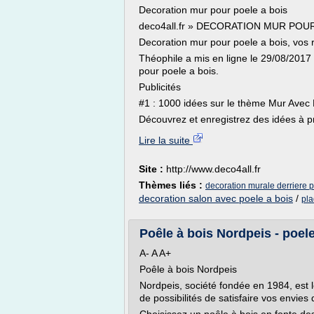
Decoration mur pour poele a bois
deco4all.fr » DECORATION MUR POU
Decoration mur pour poele a bois, vos
Théophile a mis en ligne le 29/08/201
pour poele a bois.
Publicités
#1 : 1000 idées sur le thème Mur Avec P
Découvrez et enregistrez des idées à p
Lire la suite
Site :
http://www.deco4all.fr
Thèmes liés :
decoration murale derriere p
decoration salon avec poele a bois
/
pla
Poêle à bois Nordpeis - poele
A- A A+
Poêle à bois Nordpeis
Nordpeis, société fondée en 1984, est
de possibilités de satisfaire vos envie