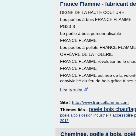
France Flamme - fabricant de p
DIGNE DE LA HAUTE COUTURE
Les poêles à bois FRANCE FLAMME
PG33-8
Le poêle à bois personnalisable
FRANCE FLAMME
Les poêles à pellets FRANCE FLAMME
ORFÈVRE DE LA TOLERIE
FRANCE FLAMME révolutionne le chauf
FRANCE FLAMME
FRANCE FLAMME est née de la volonté d'
convivialité du feu de bois grâce à ses 
Lire la suite
Site :
http://www.franceflamme.com
poele bois chauffa
Thèmes liés :
/
accessoire p
poele a bois design industriel
2013
Cheminée, poële à bois, poêle