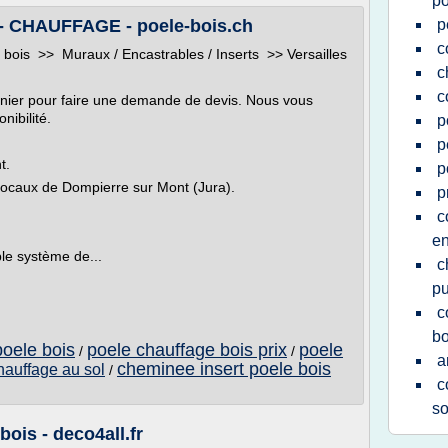
po
f. - CHAUFFAGE - poele-bois.ch
p
c
is >> Muraux / Encastrables / Inserts >> Versailles
c
c
 panier pour faire une demande de devis. Nous vous
ibilité.
p
p
t.
p
locaux de Dompierre sur Mont (Jura).
p
c
en
ble système de...
c
p
c
bo
poele bois
poele chauffage bois prix
poele
/
/
a
cheminee insert poele bois
hauffage au sol
/
c
so
ois - deco4all.fr