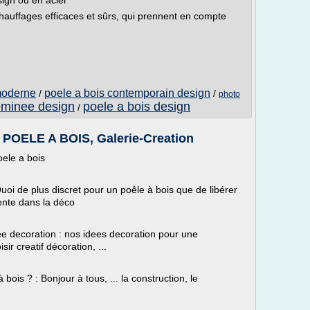
sign ou en acier
auffages efficaces et sûrs, qui prennent en compte
moderne
poele a bois contemporain design
/
/
photo
eminee design
poele a bois design
/
ELE A BOIS, Galerie-Creation
ele a bois
oi de plus discret pour un poêle à bois que de libérer
ente dans la déco
dee decoration : nos idees decoration pour une
sir creatif décoration, ...
ois ? : Bonjour à tous, ... la construction, le