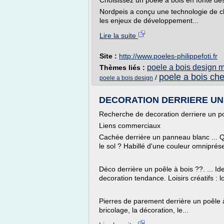
Choisissez un poêle à bois en fonte de
Nordpeis a conçu une technologie de ch
les enjeux de développement...
Lire la suite
Site :
http://www.poeles-philippefoti.fr
poele a bois design 
Thèmes liés :
poele a bois ch
/
poele a bois design
DECORATION DERRIERE UN PO
Recherche de decoration derriere un po
Liens commerciaux
Cachée derrière un panneau blanc ... Qu
le sol ? Habillé d'une couleur omniprés
Déco derrière un poêle à bois ??. ... I
decoration tendance. Loisirs créatifs : loi
Pierres de parement derrière un poêle à b
bricolage, la décoration, le...