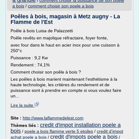
a granule
/
comment choisir la puissance de son poele
a bois
/
comment choisir son poele a bois
Poêles à bois, magasin à Metz augny - La
Flamme de l'Est
Poêle à bois Luisa de Palazzetti
Poêle revêtu en majolique réfractaire, foyer fonte,
avec four dans le haut en acier inox pour une cuisson à
250°c
Puissance : 9,2 Kw
Rendement : 74,1%
Comment choisir son poêle à bois ?
Les poêles à bois marient maintenant l'esthétisme à la
haute technologie, les critères du rendement et de
puissance sont à prendre en compte si vous voulez faire
un...
Lire la suite
Site :
http://www.laflammedelest.com
credit d'impot installation poele a
Thèmes liés :
bois
/
poele a bois flamme verte 5 etoiles
/
credit d'impot
credit d'impots poele a bois
achat poele a bois
/
/