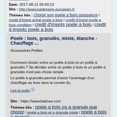
Date:
2017-08-11 06:59:23
Site :
http://www.partenaire-europeen.fr
choisir son poele a bois puissance
Thèmes liés :
/
credit d'impot achat poele a bois
/
credit d'impot poele a
credit d'impots poele a bois
credit
bois condition
/
/
d impots poele a bois
Poele : bois, granulés, mixte, étanche -
Chauffage ...
Accessoires Poêles
Comment choisir entre un poêle à bois et un poêle à
granulés ? Se décider entre un poêle à bois et un poêle à
granulés n'est pas chose simple.
Le poêle à granulés permet d'avoir l'avantage d'un
chauffage au bois sans la corvée du...
Lire la suite
Site :
https://www.batinea.com
poele a bois ou a granule que
Thèmes liés :
choisir
poele a bois
/
poele a bois et a granule mixte
/