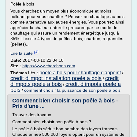
Poêle à bois
Vous cherchez un moyen plus économique et moins
polluant pour vous chauffer ? Pensez au chauffage au bois
comme alternative aux autres énergies. Vous pourrez ainsi
apprécier la chaleur naturelle procurée par ce mode de
chauffage qui assure un rendement énergétique jusqu'à
85%. Il existe 4 types de poêles: bois, charbon, à granulés
(pellets)...
Lire la suite
Date:
2017-08-10 22:04:18
Site :
https://www.cherchons.com
poele a bois pour chauffage d'appoint
Thèmes liés :
/
credit d'impot installation poele a bois
credit
/
d'impots poele a bois
credit d impots poele a
/
bois
/
comment choisir la puissance de son poele a bois
Comment bien choisir son poêle à bois -
Prix d'une ...
Trouver des travaux
Comment bien choisir son poêle à bois ?
Le poêle à bois séduit bon nombre des foyers français.
Chaque année 500 000 foyers optent pour un système de