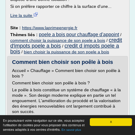
Si on préfère rapporter ce chiffre à la surface d'une...
Lire la suite
Site :
https://www.laprimeenergie.fr
poele a bois pour chauffage d'appoint
Thèmes liés :
/
credit
comment choisir la puissance de son poele a bois
/
d'impots poele a bois
credit d impots poele a
/
bois
/
bien choisir la puissance de son poele a bois
Comment bien choisir son poêle à bois
Accueil » Chauffage » Comment bien choisir son poêle à
bois ?
Comment bien choisir son poêle à bois ?
Le poêle à bois constitue un système de chauffage « à la
mode ». Son design moderne explique en partie un tel
engouement. L'amélioration du procédé et la valorisation
des énergies renouvelables ont largement contribué à
son succès.
Le poêle à bûche, pour une ambiance...
En poursuivant votre navigation sur ce site, vous acceptez
X
l'utilisation de cookies pour vous proposer des contenus et
Lire la suite
services adaptés à vos centres d'intérêts.
En savoir plus