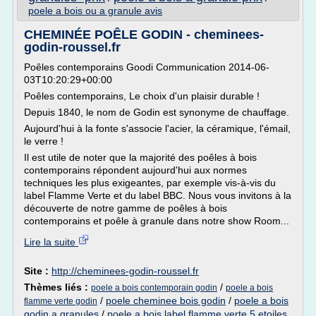
poele a bois ou a granule avis
CHEMINÉE POÊLE GODIN - cheminees-
godin-roussel.fr
Poêles contemporains Goodi Communication 2014-06-
03T10:20:29+00:00
Poêles contemporains, Le choix d'un plaisir durable !
Depuis 1840, le nom de Godin est synonyme de chauffage.
Aujourd'hui à la fonte s'associe l'acier, la céramique, l'émail,
le verre !
Il est utile de noter que la majorité des poêles à bois
contemporains répondent aujourd'hui aux normes
techniques les plus exigeantes, par exemple vis-à-vis du
label Flamme Verte et du label BBC. Nous vous invitons à la
découverte de notre gamme de poêles à bois
contemporains et poêle à granule dans notre show Room...
Lire la suite
Site :
http://cheminees-godin-roussel.fr
Thèmes liés :
/
poele a bois contemporain godin
poele a bois
/
poele cheminee bois godin
/
poele a bois
flamme verte godin
godin a granules
/
poele a bois label flamme verte 5 etoiles