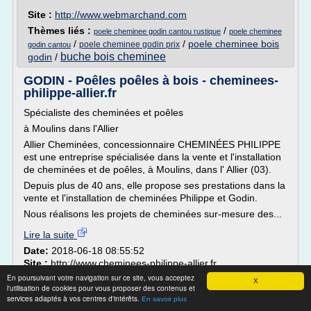
Site :
http://www.webmarchand.com
Thèmes liés :
/
poele cheminee godin cantou rustique
poele cheminee
/
/
poele cheminee bois
poele cheminee godin prix
godin cantou
buche bois cheminee
godin
/
GODIN - Poêles poêles à bois - cheminees-
philippe-allier.fr
Spécialiste des cheminées et poêles
à Moulins dans l'Allier
Allier Cheminées, concessionnaire CHEMINÉES PHILIPPE
est une entreprise spécialisée dans la vente et l'installation
de cheminées et de poêles, à Moulins, dans l' Allier (03).
Depuis plus de 40 ans, elle propose ses prestations dans la
vente et l'installation de cheminées Philippe et Godin.
Nous réalisons les projets de cheminées sur-mesure des...
Lire la suite
Date:
2018-06-18 08:55:52
Site :
http://www.cheminees-philippe-allier.fr
En poursuivant votre navigation sur ce site, vous acceptez
Thèmes liés :
cheminee poele a bois philippe
/
poele
X
l'utilisation de cookies pour vous proposer des contenus et
installer un poele a bois sans
cheminee bois godin
/
services adaptés à vos centres d'intérêts.
En savoir plus
cheminee
/
/
cheminee godin poele
godin cheminee philippe