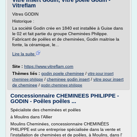
Vitre insert Godin, Vitre poêle Godin -
Vitreflam
Vitres GODIN
Historique :
La société Godin crée en 1840 est installée à Guise dans
le 02 et fait partie du groupe Cheminées Philippe.
Fabricant de poêles et de cheminées, Godin maitrise la
fonte, la céramique, le...
Lire la suite
Site :
https://www.vitreflam.com
Thèmes liés :
godin poele cheminee
/
vitre pour insert
/
cheminee godin insert
/
vitre pour insert
cheminee philippe
de cheminee
/
godin cheminee philippe
Concessionnaire CHEMINEES PHILIPPE -
GODIN - Poêles poêles ...
Spécialiste des cheminées et poêles
à Moulins dans l'Allier
Moulins Cheminées, concessionnaire CHEMINÉES
PHILIPPE est une entreprise spécialisée dans la vente et
l'installation de cheminées et de poêles, à Moulins, dans l'