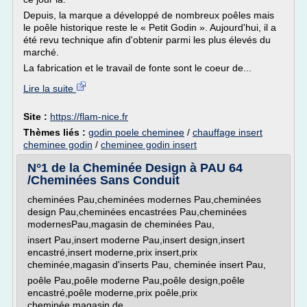
Depuis, la marque a développé de nombreux poêles mais
le poêle historique reste le « Petit Godin ». Aujourd'hui, il a
été revu technique afin d'obtenir parmi les plus élevés du
marché.
La fabrication et le travail de fonte sont le coeur de...
Lire la suite
Site :
https://flam-nice.fr
Thèmes liés :
godin poele cheminee
/
chauffage insert
cheminee godin
/
cheminee godin insert
N°1 de la Cheminée Design à PAU 64
/Cheminées Sans Conduit
cheminées Pau,cheminées modernes Pau,cheminées
design Pau,cheminées encastrées Pau,cheminées
modernesPau,magasin de cheminées Pau,
insert Pau,insert moderne Pau,insert design,insert
encastré,insert moderne,prix insert,prix
cheminée,magasin d'inserts Pau, cheminée insert Pau,
poêle Pau,poêle moderne Pau,poêle design,poêle
encastré,poêle moderne,prix poêle,prix
cheminée,magasin de...