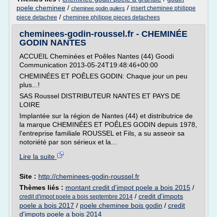
poele cheminee
/
/
insert cheminee philippe
cheminee godin guilers
/
piece detachee
cheminee philippe pieces detachees
cheminees-godin-roussel.fr - CHEMINÉE
GODIN NANTES
ACCUEIL Cheminées et Poêles Nantes (44) Goodi
Communication 2013-05-24T19:48:46+00:00
CHEMINÉES ET POÊLES GODIN: Chaque jour un peu
plus...!
SAS Roussel DISTRIBUTEUR NANTES ET PAYS DE
LOIRE
Implantée sur la région de Nantes (44) et distributrice de
la marque CHEMINÉES ET POÊLES GODIN depuis 1978,
l'entreprise familiale ROUSSEL et Fils, a su asseoir sa
notoriété par son sérieux et la...
Lire la suite
Site :
http://cheminees-godin-roussel.fr
Thèmes liés :
montant credit d'impot poele a bois 2015
/
/
credit d'impots
credit d'impot poele a bois septembre 2014
poele a bois 2017
/
poele cheminee bois godin
/
credit
d'impots poele a bois 2014