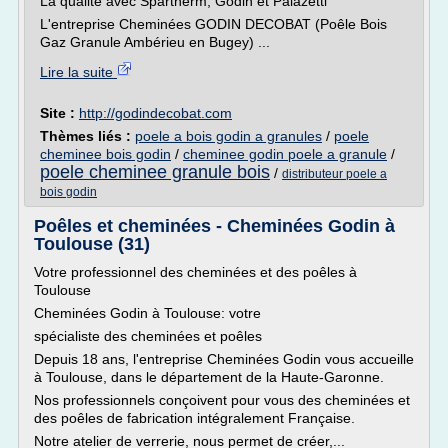
La qualité avec Spartherm, Godin et Palazetti
L'entreprise Cheminées GODIN DECOBAT (Poêle Bois
Gaz Granule Ambérieu en Bugey) ...
Lire la suite
Site :
http://godindecobat.com
Thèmes liés :
poele a bois godin a granules
/
poele
cheminee bois godin
/
cheminee godin poele a granule
/
poele cheminee granule bois
/
distributeur poele a
bois godin
Poêles et cheminées - Cheminées Godin à
Toulouse (31)
Votre professionnel des cheminées et des poêles à
Toulouse
Cheminées Godin à Toulouse: votre
spécialiste des cheminées et poêles
Depuis 18 ans, l'entreprise Cheminées Godin vous accueille
à Toulouse, dans le département de la Haute-Garonne.
Nos professionnels conçoivent pour vous des cheminées et
des poêles de fabrication intégralement Française.
Notre atelier de verrerie, nous permet de créer,...