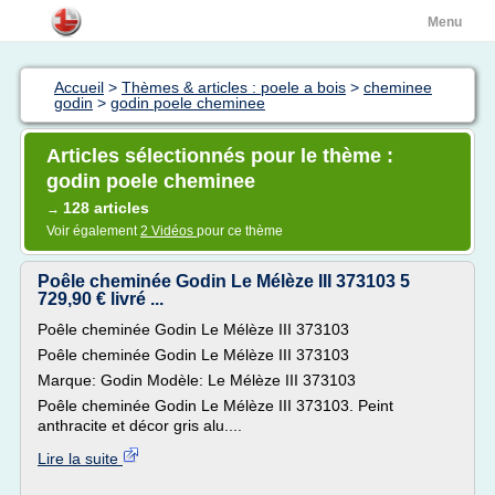
Menu
Accueil
>
Thèmes & articles : poele a bois
>
cheminee
godin
>
godin poele cheminee
Articles sélectionnés pour le thème :
godin poele cheminee
128 articles
→
Voir également
2 Vidéos
pour ce thème
Poêle cheminée Godin Le Mélèze III 373103 5
729,90 € livré ...
Poêle cheminée Godin Le Mélèze III 373103
Poêle cheminée Godin Le Mélèze III 373103
Marque: Godin Modèle: Le Mélèze III 373103
Poêle cheminée Godin Le Mélèze III 373103. Peint
anthracite et décor gris alu....
Lire la suite