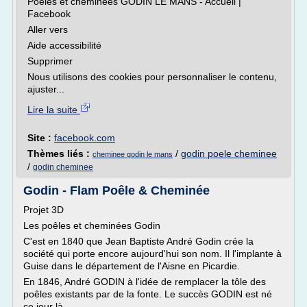
Poêles et cheminées GODIN LE MANS - Accueil |
Facebook
Aller vers
Aide accessibilité
Supprimer
Nous utilisons des cookies pour personnaliser le contenu,
ajuster...
Lire la suite
Site :
facebook.com
Thèmes liés :
/
godin poele cheminee
cheminee godin le mans
/
godin cheminee
Godin - Flam Poêle & Cheminée
Projet 3D
Les poêles et cheminées Godin
C'est en 1840 que Jean Baptiste André Godin crée la
société qui porte encore aujourd'hui son nom. Il l'implante à
Guise dans le département de l'Aisne en Picardie.
En 1846, André GODIN à l'idée de remplacer la tôle des
poêles existants par de la fonte. Le succès GODIN est né
ce jour là.