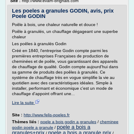
Site :
http://www.evam-brignais.com
Les poeles a granules GODIN, avis, prix
Poele GODIN
Poêle à bois, une chaleur naturelle et douce !
Poêle à granulés, un chauffage dégageant une superbe
chaleur
Les poêles à granulés Godin
Créé en 1840, l'entreprise Godin compte parmi les
premières entreprises Françaises de production de
cheminées et de poêle, vous garantissant des appareils
de chauffage de qualité. Godin compte aujourd'hui dans
sa gamme de produits des poêles à granulés. Ce
système de chauffage très en vogue simplifie la vie au
quotidien avec des caractéristiques idéales. Simple à
installer, performant et économique c'est un mode de
chauffage d'appoint offrant une...
Lire la suite
Site :
http://www.felis-poeles.fr
Thèmes liés :
poele a bois godin a granules
/
cheminee
poele a bois a
godin poele a granule
/
granules+prix
poele a bois a granule prix
/
/