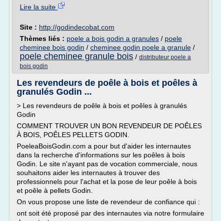
Lire la suite
Site :
http://godindecobat.com
Thèmes liés :
poele a bois godin a granules
/
poele
cheminee bois godin
/
cheminee godin poele a granule
/
poele cheminee granule bois
/
distributeur poele a
bois godin
Les revendeurs de poêle à bois et poêles à
granulés Godin ...
> Les revendeurs de poêle à bois et poêles à granulés
Godin
COMMENT TROUVER UN BON REVENDEUR DE POÊLES
À BOIS, POÊLES PELLETS GODIN.
PoeleaBoisGodin.com a pour but d'aider les internautes
dans la recherche d'informations sur les poêles à bois
Godin. Le site n'ayant pas de vocation commerciale, nous
souhaitons aider les internautes à trouver des
professionnels pour l'achat et la pose de leur poêle à bois
et poêle à pellets Godin.
On vous propose une liste de revendeur de confiance qui :
ont soit été proposé par des internautes via notre formulaire