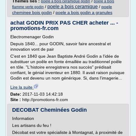
Thèmes liés :
/
poele a bois ceramique godin
poele a bois
poele a bois ceramique
/
/
poele
flamme verte godin
cheminee bois godin
/
poele a bois godin a granules
achat GODIN PRIX PAS CHER acheter ... -
promotions-fr.com
Electromenager Godin
Depuis 1840... pour GODIN, savoir faire ancestral et
innovation vont de pair
C'est en 1840 que Jean Baptiste André Godin a l'idée de
substituer un poêle en fonte émaillée au traditionnel poêle
en tôle. "L'histoire enregistrera nos succès" prédisait
confiant, le génial inventeur en 1880. Il avait raison puisque
Godin est devenu un nom générique. Si, dans l'imagerie...
Lire la suite
Date:
2017-11-03 14:42:18
Site :
http://promotions-fr.com
DECOBAT Cheminées Godin
Information
Les artisans du feu !
Décobat est votre spécialiste à Montagnat, à proximité de