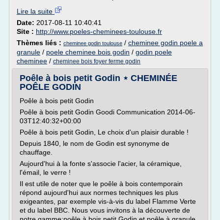
Lire la suite
Date:
2017-08-11 10:40:41
Site :
http://www.poeles-cheminees-toulouse.fr
Thèmes liés :
/
cheminee godin poele a
cheminee godin toulouse
granule
/
poele cheminee bois godin
/
godin poele
cheminee
/
cheminee bois foyer ferme godin
Poêle à bois petit Godin ⋆ CHEMINÉE
POÊLE GODIN
Poêle à bois petit Godin
Poêle à bois petit Godin Goodi Communication 2014-06-
03T12:40:32+00:00
Poêle à bois petit Godin, Le choix d'un plaisir durable !
Depuis 1840, le nom de Godin est synonyme de
chauffage.
Aujourd'hui à la fonte s'associe l'acier, la céramique,
l'émail, le verre !
Il est utile de noter que le poêle à bois contemporain
répond aujourd'hui aux normes techniques les plus
exigeantes, par exemple vis-à-vis du label Flamme Verte
et du label BBC. Nous vous invitons à la découverte de
notre gamme:poêle à bois petit Godin et poêle à granule