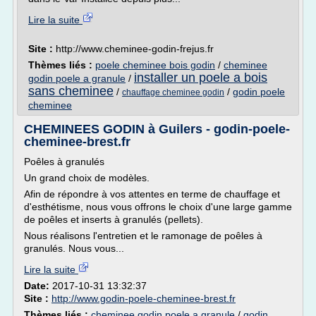
Lire la suite
Site :
http://www.cheminee-godin-frejus.fr
Thèmes liés :
poele cheminee bois godin
/
cheminee
installer un poele a bois
godin poele a granule
/
sans cheminee
/
/
godin poele
chauffage cheminee godin
cheminee
CHEMINEES GODIN à Guilers - godin-poele-
cheminee-brest.fr
Poêles à granulés
Un grand choix de modèles.
Afin de répondre à vos attentes en terme de chauffage et
d'esthétisme, nous vous offrons le choix d'une large gamme
de poêles et inserts à granulés (pellets).
Nous réalisons l'entretien et le ramonage de poêles à
granulés. Nous vous...
Lire la suite
Date:
2017-10-31 13:32:37
Site :
http://www.godin-poele-cheminee-brest.fr
Thèmes liés :
cheminee godin poele a granule
/
godin