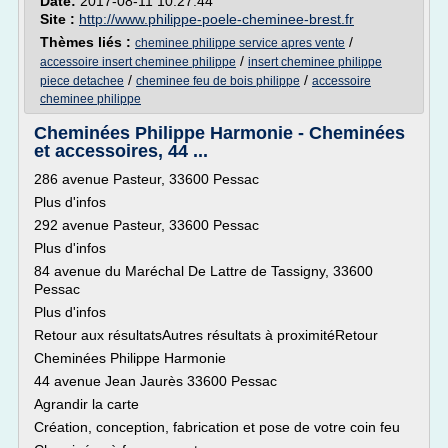
Date:
2017-08-11 10:27:44
Site :
http://www.philippe-poele-cheminee-brest.fr
Thèmes liés :
/
cheminee philippe service apres vente
/
accessoire insert cheminee philippe
insert cheminee philippe
/
/
piece detachee
cheminee feu de bois philippe
accessoire
cheminee philippe
Cheminées Philippe Harmonie - Cheminées
et accessoires, 44 ...
286 avenue Pasteur, 33600 Pessac
Plus d'infos
292 avenue Pasteur, 33600 Pessac
Plus d'infos
84 avenue du Maréchal De Lattre de Tassigny, 33600
Pessac
Plus d'infos
Retour aux résultatsAutres résultats à proximitéRetour
Cheminées Philippe Harmonie
44 avenue Jean Jaurès 33600 Pessac
Agrandir la carte
Création, conception, fabrication et pose de votre coin feu