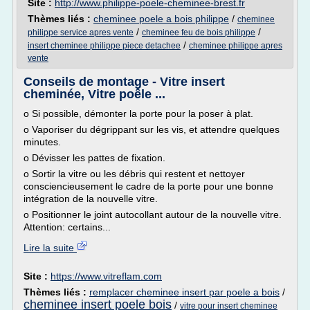
Site :
http://www.philippe-poele-cheminee-brest.fr
Thèmes liés :
cheminee poele a bois philippe
/
cheminee
/
/
philippe service apres vente
cheminee feu de bois philippe
/
insert cheminee philippe piece detachee
cheminee philippe apres
vente
Conseils de montage - Vitre insert
cheminée, Vitre poêle ...
o Si possible, démonter la porte pour la poser à plat.
o Vaporiser du dégrippant sur les vis, et attendre quelques
minutes.
o Dévisser les pattes de fixation.
o Sortir la vitre ou les débris qui restent et nettoyer
consciencieusement le cadre de la porte pour une bonne
intégration de la nouvelle vitre.
o Positionner le joint autocollant autour de la nouvelle vitre.
Attention: certains...
Lire la suite
Site :
https://www.vitreflam.com
Thèmes liés :
remplacer cheminee insert par poele a bois
/
cheminee insert poele bois
/
vitre pour insert cheminee