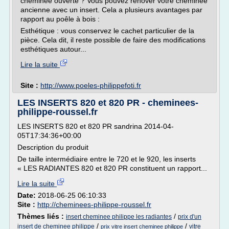
cheminée ouverte ? Vous pouvez rénover votre cheminée
ancienne avec un insert. Cela a plusieurs avantages par
rapport au poêle à bois :
Esthétique : vous conservez le cachet particulier de la
pièce. Cela dit, il reste possible de faire des modifications
esthétiques autour...
Lire la suite
Site :
http://www.poeles-philippefoti.fr
LES INSERTS 820 et 820 PR - cheminees-
philippe-roussel.fr
LES INSERTS 820 et 820 PR sandrina 2014-04-
05T17:34:36+00:00
Description du produit
De taille intermédiaire entre le 720 et le 920, les inserts
« LES RADIANTES 820 et 820 PR constituent un rapport...
Lire la suite
Date:
2018-06-25 06:10:33
Site :
http://cheminees-philippe-roussel.fr
Thèmes liés :
/
insert cheminee philippe les radiantes
prix d'un
/
/
insert de cheminee philippe
vitre
prix vitre insert cheminee philippe