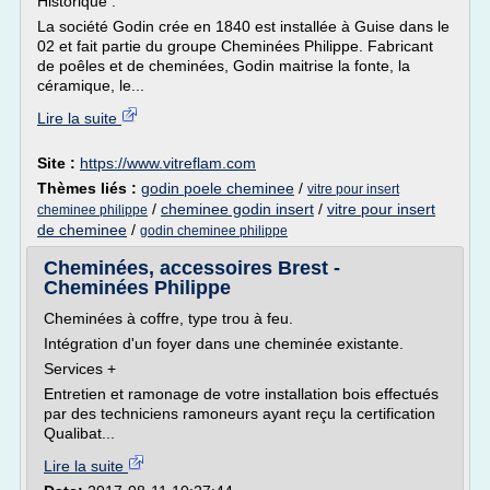
Historique :
La société Godin crée en 1840 est installée à Guise dans le
02 et fait partie du groupe Cheminées Philippe. Fabricant
de poêles et de cheminées, Godin maitrise la fonte, la
céramique, le...
Lire la suite
Site :
https://www.vitreflam.com
Thèmes liés :
godin poele cheminee
/
vitre pour insert
/
cheminee godin insert
/
vitre pour insert
cheminee philippe
de cheminee
/
godin cheminee philippe
Cheminées, accessoires Brest -
Cheminées Philippe
Cheminées à coffre, type trou à feu.
Intégration d'un foyer dans une cheminée existante.
Services +
Entretien et ramonage de votre installation bois effectués
par des techniciens ramoneurs ayant reçu la certification
Qualibat...
Lire la suite