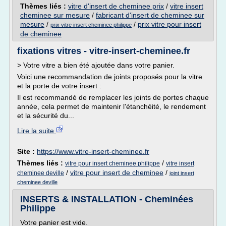
Thèmes liés :
vitre d'insert de cheminee prix
/
vitre insert
cheminee sur mesure
/
fabricant d'insert de cheminee sur
mesure
/
/
prix vitre pour insert
prix vitre insert cheminee philippe
de cheminee
fixations vitres - vitre-insert-cheminee.fr
> Votre vitre a bien été ajoutée dans votre panier.
Voici une recommandation de joints proposés pour la vitre
et la porte de votre insert :
Il est recommandé de remplacer les joints de portes chaque
année, cela permet de maintenir l'étanchéité, le rendement
et la sécurité du...
Lire la suite
Site :
https://www.vitre-insert-cheminee.fr
Thèmes liés :
/
vitre pour insert cheminee philippe
vitre insert
/
vitre pour insert de cheminee
/
cheminee deville
joint insert
cheminee deville
INSERTS & INSTALLATION - Cheminées
Philippe
Votre panier est vide.