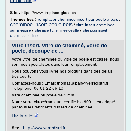
Lire la suite
Site :
https://www.fireplace-glass.ca
Thèmes liés :
remplacer cheminee insert par poele a bois
/
cheminee insert poele bois
/
vitre insert cheminee
sur mesure
/
/
vitre insert cheminee deville
vitre pour insert
cheminee philippe
Vitre insert, vitre de cheminé, verre de
poele, découpe de ...
Votre vitre de cheminée ou vitre de poêle est cassé; nous
sommes spécialistes dans leur remplacement.
Nous pouvons vous livrer nos produits dans des délais
très courts.
Contactez-nous : Email: thomas.alban@verredistri.fr
Téléphone: 06-01-22-66-10
Vitre cheminée ou poêle de 4 mm
Notre verre vitrocéramique, certifié Iso 9001, est adopté
par tous les fabricants d'insert de cheminée...
Lire la suite
Site :
http://www.verredistri.fr