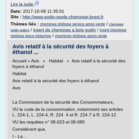
Lire la suite
Date:
2017-10-08 11:35:01
Site :
http://www.godin-poele-cheminee-brest.fr
Thèmes liés :
/
cheminee philippe service apres vente
cheminee
/
insert de cheminee a bois godin
/
insert cheminee
godin guilers
/
philippe piece detachee
cheminee philippe apres vente
Avis relatif à la sécurité des foyers à
éthanol ...
Accueil » Avis » Habitat » Avis relatif à la sécurité des
foyers à éthanol
Habitat
Avis relatif à la sécurité des foyers à éthanol
Avis
La Commission de la sécurité des Consommateurs,
VU le code de la consommation, notamment ses articles
L. 224-1, L. 224-4, R. 224 4 et R. 224-7 à R. 224-12
VU les requêtes n° 08-023 et 08-080
Considérant que,
I - La...