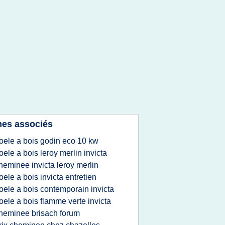
es associés
oele a bois godin eco 10 kw
oele a bois leroy merlin invicta
heminee invicta leroy merlin
oele a bois invicta entretien
oele a bois contemporain invicta
oele a bois flamme verte invicta
heminee brisach forum