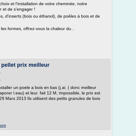
choix et l'installation de votre cheminée, notre
er et de s'engager !
 d'inserts (bois ou éthanol), de poêles à bois et de
s les formes, offrez-vous la chaleur du...
ellet prix meilleur
r
r
installer un poele a bois en bas (j.ai. ( donc meilleur
rer l.eau) et leur. fait 12 M, impossible, le prix est
 29 Mars 2013 Ils utilisent des petits granules de bois
.com