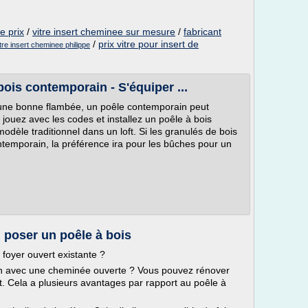
e prix
/
vitre insert cheminee sur mesure
/
fabricant
/
prix vitre pour insert de
itre insert cheminee philippe
bois contemporain - S'équiper ...
d'une bonne flambée, un poêle contemporain peut
 jouez avec les codes et installez un poêle à bois
dèle traditionnel dans un loft. Si les granulés de bois
ntemporain, la préférence ira pour les bûches pour un
poser un poêle à bois
 foyer ouvert existante ?
son avec une cheminée ouverte ? Vous pouvez rénover
. Cela a plusieurs avantages par rapport au poêle à