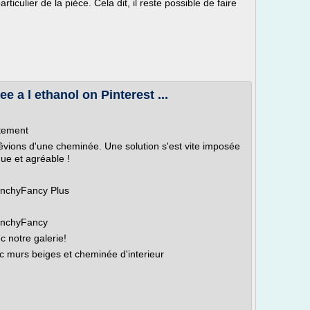
ticulier de la pièce. Cela dit, il reste possible de faire
 a l ethanol on Pinterest ...
tement
vions d'une cheminée. Une solution s'est vite imposée
que et agréable !
enchyFancy Plus
renchyFancy
c notre galerie!
ec murs beiges et cheminée d'interieur