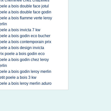
rix cheminee chez chazelles
oele a bois double face jotul
oele a bois double face godin
oele a bois flamme verte leroy
rlin
oele a bois invicta 7 kw
oele a bois godin eco bucher
oele a bois contemporain prix
oele a bois design invicta
rix poele a bois godin eco
oele a bois godin chez leroy
rlin
oele a bois godin leroy merlin
etit poele a bois 3 kw
oele a bois leroy merlin aduro