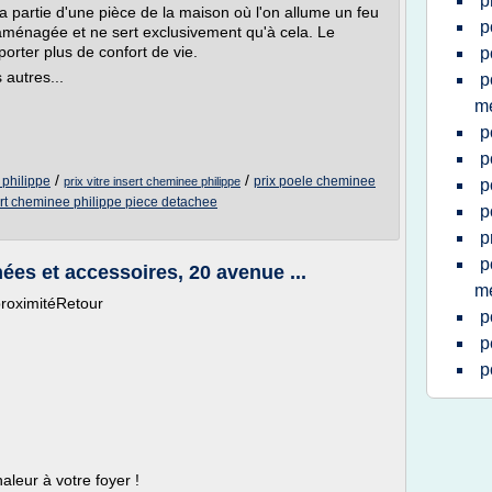
p
la partie d'une pièce de la maison où l'on allume un feu
p
 aménagée et ne sert exclusivement qu'à cela. Le
orter plus de confort de vie.
p
 autres...
p
me
p
p
/
/
 philippe
prix poele cheminee
prix vitre insert cheminee philippe
p
rt cheminee philippe piece detachee
p
p
p
es et accessoires, 20 avenue ...
me
proximitéRetour
p
p
p
aleur à votre foyer !