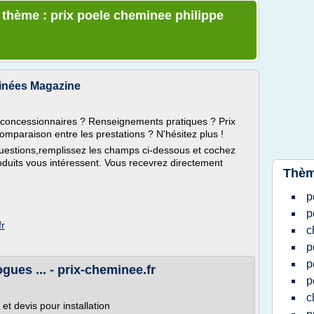
e thème : prix poele cheminee philippe
minées Magazine
concessionnaires ? Renseignements pratiques ? Prix
comparaison entre les prestations ? N'hésitez plus !
questions,remplissez les champs ci-dessous et cochez
oduits vous intéressent. Vous recevrez directement
Thèm
p
p
fr
c
p
p
gues ... - prix-cheminee.fr
p
c
et devis pour installation