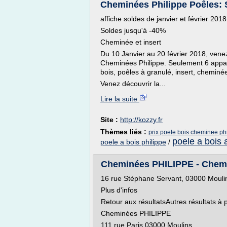
Cheminées Philippe Poêles: 
affiche soldes de janvier et février 201
Soldes jusqu'à -40%
Cheminée et insert
Du 10 Janvier au 20 février 2018, vene
Cheminées Philippe. Seulement 6 appare
bois, poêles à granulé, insert, cheminé
Venez découvrir la...
Lire la suite
Site :
http://kozzy.fr
Thèmes liés :
prix poele bois cheminee ph
poele a bois 
poele a bois philippe
/
Cheminées PHILIPPE - Cheminé
16 rue Stéphane Servant, 03000 Mouli
Plus d'infos
Retour aux résultatsAutres résultats à 
Cheminées PHILIPPE
111 rue Paris 03000 Moulins