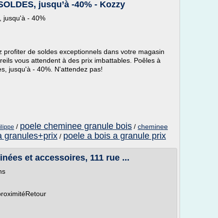
SOLDES, jusqu’à -40% - Kozzy
8, jusqu'à - 40%
z profiter de soldes exceptionnels dans votre magasin
ils vous attendent à des prix imbattables. Poêles à
es, jusqu'à - 40%. N'attendez pas!
poele cheminee granule bois
/
/
cheminee
ilippe
a granules+prix
poele a bois a granule prix
/
es et accessoires, 111 rue ...
ns
proximitéRetour