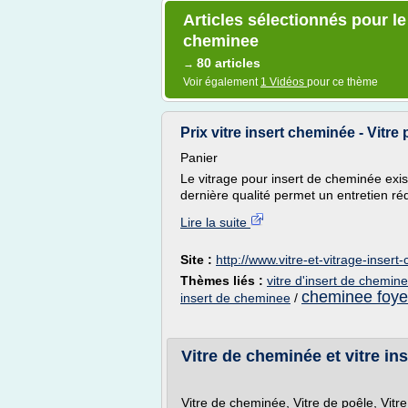
Articles sélectionnés pour le
cheminee
80 articles
→
Voir également
1 Vidéos
pour ce thème
Prix vitre insert cheminée - Vitre p
Panier
Le vitrage pour insert de cheminée exis
dernière qualité permet un entretien rédui
Lire la suite
Site :
http://www.vitre-et-vitrage-inser
Thèmes liés :
vitre d'insert de chemine
cheminee foyer
insert de cheminee
/
Vitre de cheminée et vitre ins
Vitre de cheminée, Vitre de poêle, Vitre