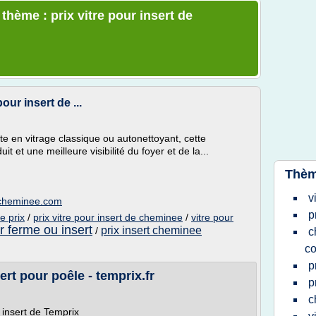
 thème : prix vitre pour insert de
our insert de ...
te en vitrage classique ou autonettoyant, cette
t et une meilleure visibilité du foyer et de la...
Thèm
v
t-cheminee.com
p
e prix
/
prix vitre pour insert de cheminee
/
vitre pour
 ferme ou insert
prix insert cheminee
/
c
c
p
ert pour poêle - temprix.fr
p
c
 insert de Temprix