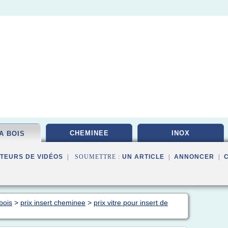
CHEMINEE
INOX
A BOIS
TEURS DE VIDÉOS
| SOUMETTRE :
UN ARTICLE
|
ANNONCER
|
bois
>
prix insert cheminee
>
prix vitre pour insert de