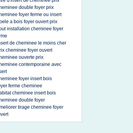
itre d'insert de cheminee prix
heminee double foyer prix
heminee foyer ferme ou insert
oele a bois foyer ouvert prix
out installation cheminee foyer
rme
nsert de cheminee le moins cher
rix cheminee foyer ouvert
heminee ouverte prix
heminee contemporaine avec
sert
heminee foyer insert bois
oyer ferme cheminee
abitat cheminee insert bois
heminee double foyer
meliorer tirage cheminee foyer
vert