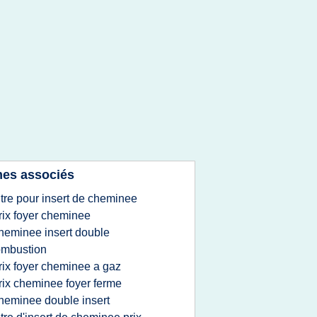
es associés
itre pour insert de cheminee
rix foyer cheminee
heminee insert double
ombustion
rix foyer cheminee a gaz
rix cheminee foyer ferme
heminee double insert