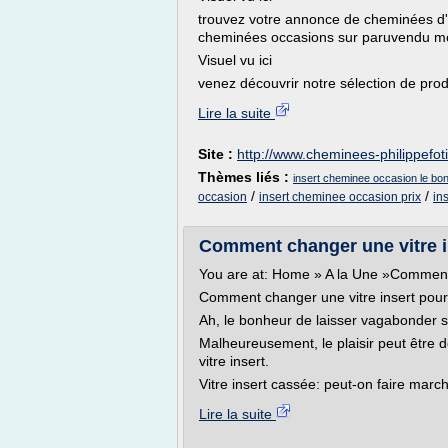
trouvez votre annonce de cheminées d'
cheminées occasions sur paruvendu m
Visuel vu ici
venez découvrir notre sélection de produi
Lire la suite
Site :
http://www.cheminees-philippefoti
Thèmes liés :
insert cheminee occasion le bon
/
/
occasion
insert cheminee occasion prix
in
Comment changer une vitre i
You are at: Home » A la Une »Comment
Comment changer une vitre insert pou
Ah, le bonheur de laisser vagabonder 
Malheureusement, le plaisir peut être 
vitre insert.
Vitre insert cassée: peut-on faire march
Lire la suite