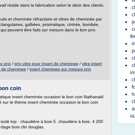
v
ail réside dans la fabrication selon le désir des clients.
c
c
ts et cheminée réfractaire et vitres de cheminée par
p
ectangulaires, galbées, prismatique, cintrée, bombée,
c
qui peuvent être faits sur mesure dans le bon prix.
fe
i
p
c
e prix
/
prix vitre pour insert de cheminee
/
vitre insert
c
rt de cheminee
/
insert cheminee sur mesure prix
in
c
f
bon coin
h
matique insert cheminée occasion le bon coin Nathanaël
c
é sur le thème insert cheminée occasion le bon coin
a
ou
solé top · chaudière à bois 5. chaudière à bois. 4 200
rdage bois clin douglas.