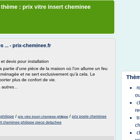
 thème : prix vitre insert cheminee
 ... - prix-cheminee.fr
et devis pour installation
la partie d'une pièce de la maison où l'on allume un feu
 aménagée et ne sert exclusivement qu'à cela. Le
Thèm
orter plus de confort de vie.
 autres...
r
ou
c
re
/
/
 philippe
prix poele cheminee
prix vitre insert cheminee philippe
t
rt cheminee philippe piece detachee
c
c