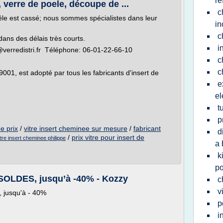
re
, verre de poele, découpe de ...
c
êle est cassé; nous sommes spécialistes dans leur
in
c
ans des délais très courts.
i
verredistri.fr Téléphone: 06-01-22-66-10
c
c
 9001, est adopté par tous les fabricants d'insert de
e
el
t
p
e prix
/
vitre insert cheminee sur mesure
/
fabricant
d
/
prix vitre pour insert de
itre insert cheminee philippe
a 
k
po
SOLDES, jusqu’à -40% - Kozzy
c
v
8, jusqu'à - 40%
p
i