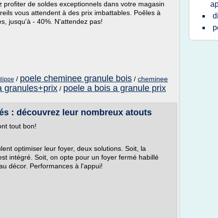
z profiter de soldes exceptionnels dans votre magasin
a
ils vous attendent à des prix imbattables. Poêles à
d
es, jusqu'à - 40%. N'attendez pas!
p
poele cheminee granule bois
/
/
cheminee
ilippe
a granules+prix
poele a bois a granule prix
/
és : découvrez leur nombreux atouts
nt tout bon!
ent optimiser leur foyer, deux solutions. Soit, la
st intégré. Soit, on opte pour un foyer fermé habillé
au décor. Performances à l'appui!