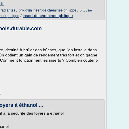
.fr
/
/
 radiantes
prix d'un insert de cheminee philippe
prix vitre
/
insert de cheminee philippe
inee philippe
-bois.durable.com
re, destiné à brûler des bûches, que l'on installe dans
 On obtient un gain de rendement très fort et on gagne
é. Comment fonctionnent les inserts ? Combien coûtent-
m
foyers à éthanol ...
 à la sécurité des foyers à éthanol
thanol