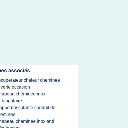
es associés
ecuperateur chaleur cheminee
verte occasion
hapeau cheminee inox
ctangulaire
rappe basculante conduit de
heminee
hapeau cheminee inox anti