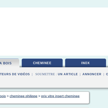
CHEMINEE
INOX
A BOIS
TEURS DE VIDÉOS
| SOUMETTRE :
UN ARTICLE
|
ANNONCER
|
bois
>
cheminee philippe
>
prix vitre insert cheminee