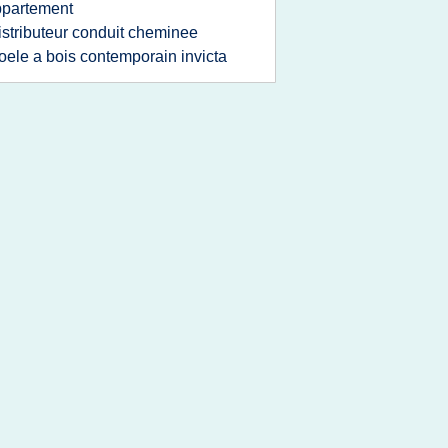
ppartement
istributeur conduit cheminee
oele a bois contemporain invicta