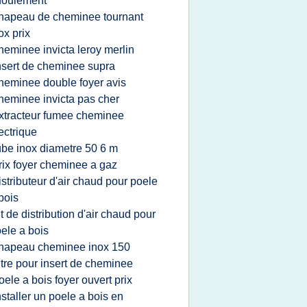
foulement
hapeau de cheminee tournant
ox prix
heminee invicta leroy merlin
nsert de cheminee supra
heminee double foyer avis
heminee invicta pas cher
xtracteur fumee cheminee
ectrique
ube inox diametre 50 6 m
rix foyer cheminee a gaz
istributeur d'air chaud pour poele
bois
it de distribution d'air chaud pour
ele a bois
hapeau cheminee inox 150
itre pour insert de cheminee
oele a bois foyer ouvert prix
nstaller un poele a bois en