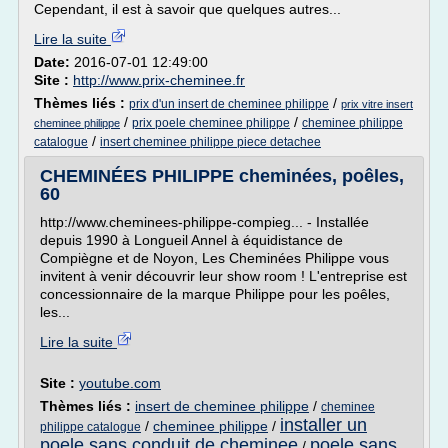
Cependant, il est à savoir que quelques autres...
Lire la suite
Date:
2016-07-01 12:49:00
Site :
http://www.prix-cheminee.fr
Thèmes liés :
/
prix d'un insert de cheminee philippe
prix vitre insert
/
/
prix poele cheminee philippe
cheminee philippe
cheminee philippe
/
catalogue
insert cheminee philippe piece detachee
CHEMINÉES PHILIPPE cheminées, poêles,
60
http://www.cheminees-philippe-compieg... - Installée
depuis 1990 à Longueil Annel à équidistance de
Compiègne et de Noyon, Les Cheminées Philippe vous
invitent à venir découvrir leur show room ! L'entreprise est
concessionnaire de la marque Philippe pour les poêles,
les...
Lire la suite
Site :
youtube.com
Thèmes liés :
insert de cheminee philippe
/
cheminee
installer un
/
cheminee philippe
/
philippe catalogue
poele sans conduit de cheminee
poele sans
/