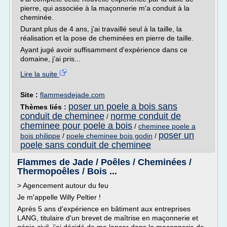
pierre, qui associée à la maçonnerie m'a conduit à la
cheminée.
Durant plus de 4 ans, j'ai travaillé seul à la taille, la
réalisation et la pose de cheminées en pierre de taille.
Ayant jugé avoir suffisamment d'expérience dans ce
domaine, j'ai pris...
Lire la suite
Site :
flammesdejade.com
poser un poele a bois sans
Thèmes liés :
conduit de cheminee
norme conduit de
/
cheminee pour poele a bois
/
cheminee poele a
poser un
bois philippe
/
poele cheminee bois godin
/
poele sans conduit de cheminee
Flammes de Jade / Poêles / Cheminées /
Thermopoêles / Bois ...
> Agencement autour du feu
Je m'appelle Willy Peltier !
Après 5 ans d'expérience en bâtiment aux entreprises
LANG, titulaire d'un brevet de maîtrise en maçonnerie et