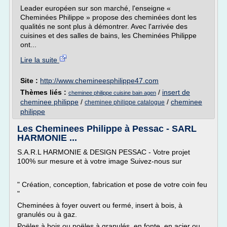
Leader européen sur son marché, l'enseigne «
Cheminées Philippe » propose des cheminées dont les
qualités ne sont plus à démontrer. Avec l'arrivée des
cuisines et des salles de bains, les Cheminées Philippe
ont...
Lire la suite
Site :
http://www.chemineesphilippe47.com
Thèmes liés :
/
insert de
cheminee philippe cuisine bain agen
cheminee philippe
/
/
cheminee
cheminee philippe catalogue
philippe
Les Cheminees Philippe à Pessac - SARL
HARMONIE ...
S.A.R.L HARMONIE & DESIGN PESSAC - Votre projet
100% sur mesure et à votre image Suivez-nous sur
" Création, conception, fabrication et pose de votre coin feu
"
Cheminées à foyer ouvert ou fermé, insert à bois, à
granulés ou à gaz.
Poëles à bois ou poëles à granulés, en fonte, en acier ou