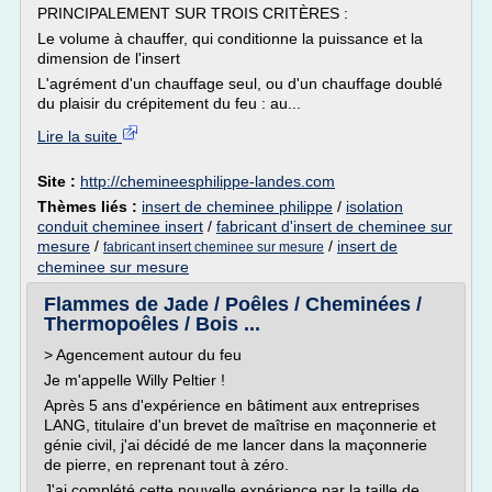
PRINCIPALEMENT SUR TROIS CRITÈRES :
Le volume à chauffer, qui conditionne la puissance et la
dimension de l'insert
L'agrément d'un chauffage seul, ou d'un chauffage doublé
du plaisir du crépitement du feu : au...
Lire la suite
Site :
http://chemineesphilippe-landes.com
Thèmes liés :
insert de cheminee philippe
/
isolation
conduit cheminee insert
/
fabricant d'insert de cheminee sur
mesure
/
/
insert de
fabricant insert cheminee sur mesure
cheminee sur mesure
Flammes de Jade / Poêles / Cheminées /
Thermopoêles / Bois ...
> Agencement autour du feu
Je m'appelle Willy Peltier !
Après 5 ans d'expérience en bâtiment aux entreprises
LANG, titulaire d'un brevet de maîtrise en maçonnerie et
génie civil, j'ai décidé de me lancer dans la maçonnerie
de pierre, en reprenant tout à zéro.
J'ai complété cette nouvelle expérience par la taille de