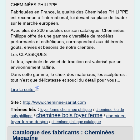
CHEMINÉES PHILIPPE
Fabriquées en France, la qualité des Cheminées PHILIPPE
est reconnue à l'international, lui devant sa place de leader
sur le marché européen.
Avec plus de 200 modèles sur son catalogue, Cheminées
Philippe offre de une gamme diversifiée de modèles
performants et esthétiques, correspondant aux différents
goûts, envies et besoins de notre clientèle.
Les CLASSIQUES
Le feu, symbole de vie et de tradition est valorisé par un
environnement raffiné.
Dans cette gamme, le choix des matériaux, les sculptures :
tout n'est que délicatesse et souci du détail pour vous...
Lire la suite
Site :
http://www.cheminee-sarlat.com
Thèmes liés :
/
foyer ferme cheminee philippe
cheminee feu de
cheminee bois foyer ferme
/
/
cheminee
bois philippe
foyer ferme design
/
cheminee philippe catalogue
Catalogue des fabricants : Cheminées
Magazine