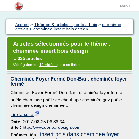
Menu
Accueil
>
Thèmes & articles : poele a bois
>
cheminee
design
>
cheminee insert bois design
Articles sélectionnés pour le thème :
cheminee insert bois design
335 articles
→
Voir également
12 Vidéos
pour ce thème
Cheminée Foyer Fermé Don-Bar : cheminée foyer
fermé
Cheminée Foyer Fermé Don-Bar : cheminée foyer fermé
poêle cheminée poêle de chauffage cheminée gaz poêle
cheminée design cheminée...
Lire la suite
Date:
2017-08-25 06:36:34
Site :
http://www.donbardesign.com
insert bois dans cheminee foyer
Thèmes liés :