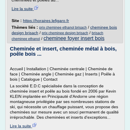
cheminées et poêles au...
Lire la suite
Site :
https://horaires.lefigaro.fr
Thèmes liés :
/
cheminee bois
prix cheminee ethanol brisach
design brisach
/
/
prix cheminee design brisach
brisach
cheminee foyer insert bois
/
cheminee ethanol
Cheminée et insert, cheminée métal à bois,
poêle bois ...
Accueil | Installation | Cheminée centrale | Cheminée de
face | Cheminée angle | Cheminée gaz | Inserts | Poêle à
bois | Catalogue | Contact
La société E.D.C spécialisée dans la conception de
cheminée insert et poêle au bois fondé en 2006 par Kevin
KLEIN implantée en Principauté d'Andorre une région
montagneuse privilégiée par ses nombreuses stations de
ski, qui nécessite un chauffage puissant, vous propose des
cheminées sur mesure avec un souci permanent de qualité
irréprochable. Des cheminées et inserts d'exceptions...
Lire la suite