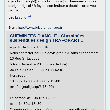
{{product.deflight}} {{product.model}}...cheminée à bois /
design original / à foyer...son brûleur à double corps vous
permet...
Lire la suite
Site :
http://www.brico-chauffage.fr
CHEMINEES D'ANGLE - Cheminées
suspendues design TRAFORART ...
à partir de 5.392,18 EUR
Nous contacter pour un devis gratuit & sans engagement
13 Rue St Jacques
59270 Bailleul (à 20 minutes de Lille)
06 13 50 13 57 - 09 81 99 02 91
Horaires :
10h00 à 12h00 - 15h00 à 19h00
(sauf le jeudi jusqu'à 18h00)
Le samedi de 10h00 à 12:30
et de 14:30 à 18h30
Cheminée bois, cheminée gaz, cheminée éthanol, foyer