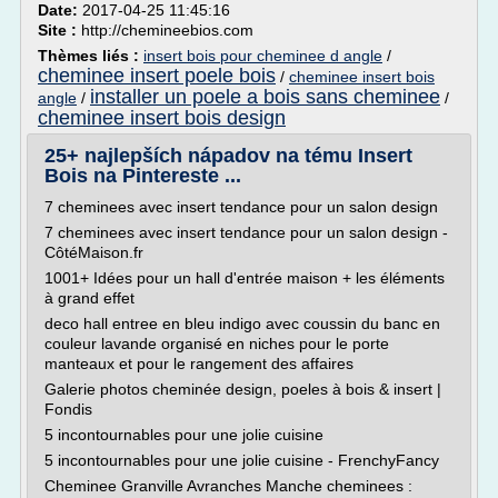
Date:
2017-04-25 11:45:16
Site :
http://chemineebios.com
Thèmes liés :
insert bois pour cheminee d angle
/
cheminee insert poele bois
/
cheminee insert bois
installer un poele a bois sans cheminee
angle
/
/
cheminee insert bois design
25+ najlepších nápadov na tému Insert
Bois na Pintereste ...
7 cheminees avec insert tendance pour un salon design
7 cheminees avec insert tendance pour un salon design -
CôtéMaison.fr
1001+ Idées pour un hall d'entrée maison + les éléments
à grand effet
deco hall entree en bleu indigo avec coussin du banc en
couleur lavande organisé en niches pour le porte
manteaux et pour le rangement des affaires
Galerie photos cheminée design, poeles à bois & insert |
Fondis
5 incontournables pour une jolie cuisine
5 incontournables pour une jolie cuisine - FrenchyFancy
Cheminee Granville Avranches Manche cheminees :