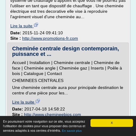
système de chauffage d'appoint et que vous ne pourrez pas
l'utiliser en tant que dispositif de chauffage . Une cheminée
électrique est tres decorative elle vise à reproduire
l'agrément visuel d'une cheminée au...
Lire la suite
Date:
2015-11-24 09:41:10
Site :
http://www.promotions-fr.com
Cheminée centrale design contemporain,
puissance et ...
Accueil | Installation | Cheminée centrale | Cheminée de
face | Cheminée angle | Cheminée gaz | Inserts | Poêle à
bois | Catalogue | Contact
CHEMINEES CENTRALES
Une cheminée centrale aura pour principale destination le
centre d'une pièce pour les...
Lire la suite
Date:
2017-04-18 14:58:22
Site :
http://www.chemineebios.com
En poursuivant votre navigation sur ce site, vous acceptez
X
Cheminée, insert et poele à pellet 62 -
l'utilisation de cookies pour vous proposer des contenus et
Nature et Feu
services adaptés à vos centres d'intérêts.
En savoir plus