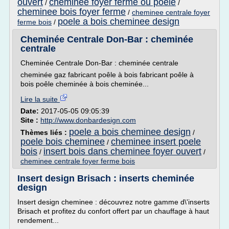
ouvert
cheminee foyer ferme ou poele
/
/
cheminee bois foyer ferme
/
cheminee centrale foyer
poele a bois cheminee design
ferme bois
/
Cheminée Centrale Don-Bar : cheminée
centrale
Cheminée Centrale Don-Bar : cheminée centrale
cheminée gaz fabricant poêle à bois fabricant poêle à
bois poêle cheminée à bois cheminée...
Lire la suite
Date:
2017-05-05 09:05:39
Site :
http://www.donbardesign.com
poele a bois cheminee design
Thèmes liés :
/
poele bois cheminee
cheminee insert poele
/
bois
insert bois dans cheminee foyer ouvert
/
/
cheminee centrale foyer ferme bois
Insert design Brisach : inserts cheminée
design
Insert design cheminee : découvrez notre gamme d\'inserts
Brisach et profitez du confort offert par un chauffage à haut
rendement...