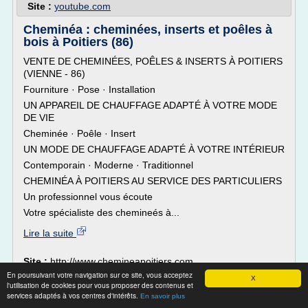
Site :
youtube.com
Cheminéa : cheminées, inserts et poêles à
bois à Poitiers (86)
VENTE DE CHEMINÉES, POÊLES & INSERTS À POITIERS
(VIENNE - 86)
Fourniture · Pose · Installation
UN APPAREIL DE CHAUFFAGE ADAPTÉ À VOTRE MODE
DE VIE
Cheminée · Poêle · Insert
UN MODE DE CHAUFFAGE ADAPTÉ À VOTRE INTÉRIEUR
Contemporain · Moderne · Traditionnel
CHEMINÉA À POITIERS AU SERVICE DES PARTICULIERS
Un professionnel vous écoute
Votre spécialiste des chemineés à...
Lire la suite
Site :
http://www.chemineapoitiers.com
En poursuivant votre navigation sur ce site, vous acceptez
X
Quel différences entre une cheminée et un
l'utilisation de cookies pour vous proposer des contenus et
services adaptés à vos centres d'intérêts.
poêle ? - Nature ...
En savoir plus