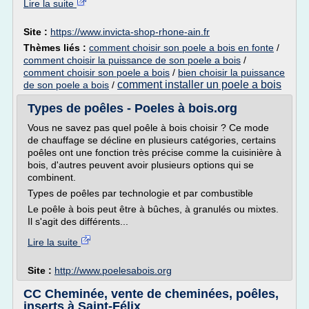
Lire la suite
Site :
https://www.invicta-shop-rhone-ain.fr
Thèmes liés :
comment choisir son poele a bois en fonte
/
comment choisir la puissance de son poele a bois
/
comment choisir son poele a bois
/
bien choisir la puissance
comment installer un poele a bois
de son poele a bois
/
Types de poêles - Poeles à bois.org
Vous ne savez pas quel poêle à bois choisir ? Ce mode
de chauffage se décline en plusieurs catégories, certains
poêles ont une fonction très précise comme la cuisinière à
bois, d'autres peuvent avoir plusieurs options qui se
combinent.
Types de poêles par technologie et par combustible
Le poêle à bois peut être à bûches, à granulés ou mixtes.
Il s'agit des différents...
Lire la suite
Site :
http://www.poelesabois.org
CC Cheminée, vente de cheminées, poêles,
inserts à Saint-Félix