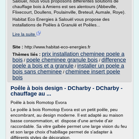
Salouël, nous vous proposons différentes solutions de
chauffage bois à Amiens est ses alentours (Abbeville,
Flixecourt, Doullens, Poulainville, Breteuil, Aumale, Roye).
Habitat Eco Energies à Salouël vous propose des
installations de Poêles à Granulé et Poêles...
Lire la suite
Site :
http://www.habitat-eco-energies.fr
prix installation cheminee poele a
Thèmes liés :
bois
poele cheminee granule bois
difference
/
/
poele a bois et a granule
installer un poele a
/
bois sans cheminee
cheminee insert poele
/
bois
Poêle à bois design - DCharby - DCharby -
chauffage au ...
Poêle à bois Romotop Evora
Le poêle à bois Romotop Evora est un petit poêle, peu
encombrant, au design moderne. Il est adapté au maison
basse consommation, et dispose d'une arrivée d'air
raccordable. Sa vitre galbée permet une large vision du feu
et son large choix d'habillage permet de s'adapter à
différents styles de décoration.