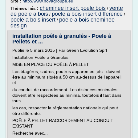
Site :
http://www.novagroupe.eu
cheminee insert poele bois
vente
Thèmes liés :
/
de poele a bois
poele a bois insert difference
/
/
poele a bois insert
poele a bois cheminee
/
design
installation poêle à granulés - Poele à
Pellets et ...
Publié le 5 mars 2015 | Par Green Evolution Sprl
Installation Poêle à Granulés
MISE EN PLACE DU POÊLE À PELLET
Les étagères, cadres, poutres apparentes ,etc.. doivent
être au minimum situés à 50 cm au-dessus de l'appareil
et
du conduit de raccordement. Les distances minimales
doivent être respectées au minima, toutefois il faut dans
tous
les cas, respecter la réglementation nationale qui peut
être différente.
POÊLE Â PELLET RACCORDEMENT AU CONDUIT
EXISTANT
Recherche avec...