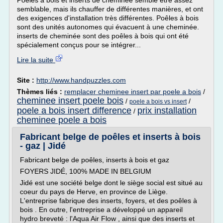
Poêles à bois et inserts de cheminée semble être assez
semblable, mais ils chauffer de différentes manières, et ont
des exigences d'installation très différentes. Poêles à bois
sont des unités autonomes qui évacuent à une cheminée.
inserts de cheminée sont des poêles à bois qui ont été
spécialement conçus pour se intégrer...
Lire la suite
Site :
http://www.handpuzzles.com
Thèmes liés :
remplacer cheminee insert par poele a bois
/
cheminee insert poele bois
/
/
poele a bois vs insert
poele a bois insert difference
prix installation
/
cheminee poele a bois
Fabricant belge de poêles et inserts à bois
- gaz | Jidé
Fabricant belge de poêles, inserts à bois et gaz
FOYERS JIDÉ, 100% MADE IN BELGIUM
Jidé est une société belge dont le siège social est situé au
coeur du pays de Herve, en province de Liège.
L'entreprise fabrique des inserts, foyers, et des poêles à
bois . En outre, l'entreprise a développé un appareil
hydro breveté : l'Aqua Air Flow , ainsi que des inserts et