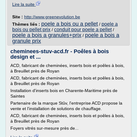
Lire la suite
Site :
http://www.greenevolution.be
poele a bois ou a pellet
poele a
Thèmes liés :
/
bois ou pellet prix
conduit pour poele a pellet
/
/
poele a bois a granules+prix
poele a bois a
/
granule prix
cheminees-stuv-acd.fr - Poêles à bois
design et ...
ACD, fabricant de cheminées, inserts bois et poêles à bois,
à Breuillet près de Royan
ACD, fabricant de cheminées, inserts bois et poêles à bois,
à Breuillet près de Royan
Installation d'inserts bois en Charente-Maritime près de
Saintes
Partenaire de la marque Stûv, l'entreprise ACD propose la
vente et l'installation de solutions de chauffage.
ACD, fabricant de cheminées, inserts bois et poêles à bois,
à Breuillet près de Royan
Foyers vitrés sur-mesure près de...