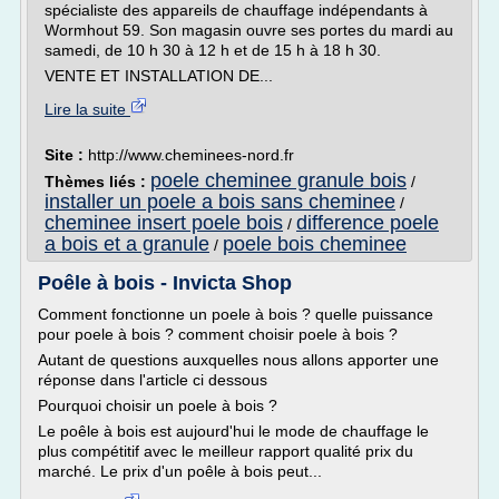
spécialiste des appareils de chauffage indépendants à
Wormhout 59. Son magasin ouvre ses portes du mardi au
samedi, de 10 h 30 à 12 h et de 15 h à 18 h 30.
VENTE ET INSTALLATION DE...
Lire la suite
Site :
http://www.cheminees-nord.fr
poele cheminee granule bois
Thèmes liés :
/
installer un poele a bois sans cheminee
/
cheminee insert poele bois
difference poele
/
a bois et a granule
poele bois cheminee
/
Poêle à bois - Invicta Shop
Comment fonctionne un poele à bois ? quelle puissance
pour poele à bois ? comment choisir poele à bois ?
Autant de questions auxquelles nous allons apporter une
réponse dans l'article ci dessous
Pourquoi choisir un poele à bois ?
Le poêle à bois est aujourd'hui le mode de chauffage le
plus compétitif avec le meilleur rapport qualité prix du
marché. Le prix d'un poêle à bois peut...