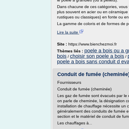
le poêle à granulés (ou à pellets).
Dans chacune de ces catégories, vous 
plus souvent en acier ou en céramique 
rustiques ou classiques) en fonte ou en
La gamme de coloris et de formes de poê
Lire la suite
Site :
https://www.bienchezmoi.fr
poele a bois ou a g
Thèmes liés :
bois
choisir son poele a bois
/
/
poele a bois sans conduit d ev
Conduit de fumée (cheminée)
Fournisseurs
Conduit de fumée (cheminée)
Les gaz de fumée sont évacués par le c
on parle de cheminée, la désignation 
installation de chauffage nécessite un 
généralement des conduits de fumée en
section et le matériel de conduit de fum
Les chauffages à...