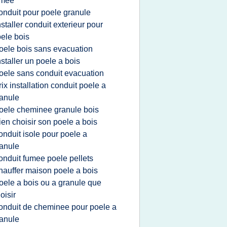
umee
onduit pour poele granule
nstaller conduit exterieur pour
ele bois
oele bois sans evacuation
nstaller un poele a bois
oele sans conduit evacuation
rix installation conduit poele a
anule
oele cheminee granule bois
ien choisir son poele a bois
onduit isole pour poele a
anule
onduit fumee poele pellets
hauffer maison poele a bois
oele a bois ou a granule que
oisir
onduit de cheminee pour poele a
anule