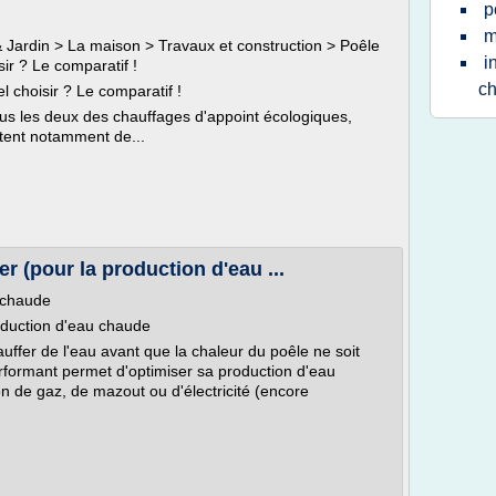
p
m
 & Jardin > La maison > Travaux et construction > Poêle
i
sir ? Le comparatif !
c
l choisir ? Le comparatif !
ous les deux des chauffages d'appoint écologiques,
tent notamment de...
r (pour la production d'eau ...
u chaude
roduction d'eau chaude
uffer de l'eau avant que la chaleur du poêle ne soit
rformant permet d'optimiser sa production d'eau
 de gaz, de mazout ou d'électricité (encore