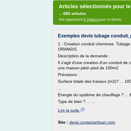
Articles sélectionnés pour l
685 articles
→
Voir également
6 Vidéos
pour ce thème
Exemples devis tubage conduit, pr
1 - Creation conduit cheminee. Tubage e
ORANGIS
Description de la demande :
Il s'agit d'une creation d'un conduit de
une maison plein pied de 100m2
Précisions :
Surface totale des travaux (m2)? ... 10
...
Energie du système de chauffage ? ... El
Type de bien ? ... ...
Lire la suite
Site :
devis.contactartisan.com