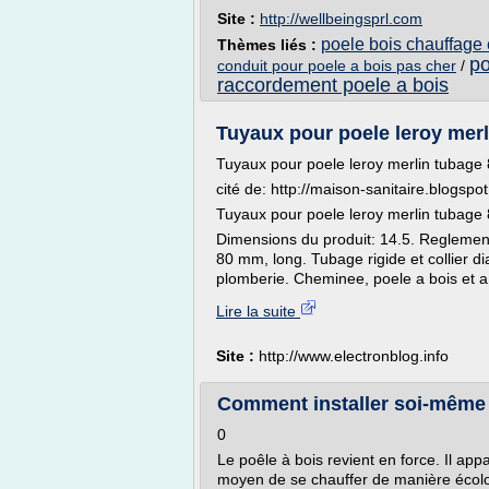
Site :
http://wellbeingsprl.com
poele bois chauffage
Thèmes liés :
po
conduit pour poele a bois pas cher
/
raccordement poele a bois
Tuyaux pour poele leroy merl
Tuyaux pour poele leroy merlin tubag
cité de: http://maison-sanitaire.blog
Tuyaux pour poele leroy merlin tubag
Dimensions du produit: 14.5. Reglementa
80 mm, long. Tubage rigide et collier d
plomberie. Cheminee, poele a bois et a.
Lire la suite
Site :
http://www.electronblog.info
Comment installer soi-même u
0
Le poêle à bois revient en force. Il a
moyen de se chauffer de manière écolo