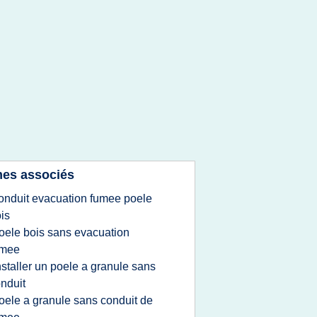
es associés
onduit evacuation fumee poele
is
oele bois sans evacuation
umee
nstaller un poele a granule sans
nduit
oele a granule sans conduit de