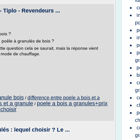
f
c
- Tiplo - Revendeurs ...
i
po
p
bois ?
i
n poêle à granulés de bois ?
p
ette question cela se saurait, mais la réponse vient
p
e mode de chauffage.
gr
p
b
c
gr
nule bois
difference entre poele a bois et a
c
/
s et a granule
poele a bois a granules+prix
/
c
choisir
p
ch
c
és : lequel choisir ? Le ...
gr