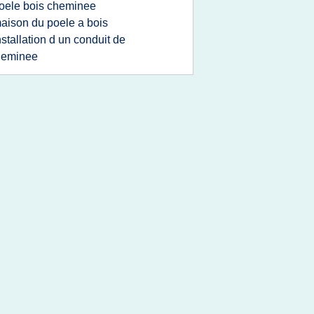
oele bois cheminee
aison du poele a bois
nstallation d un conduit de
heminee