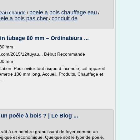
poele a bois chauffage eau
 eau chaude
/
/
ele a bois pas cher
conduit de
/
in tubage 80 mm – Ordinateurs ...
e 80 mm
spot.com/2015/12/tuyau... Début Recommandé
e 80 mm
tion: Pour eviter tout risque d.incendie, cet appareil
iametre 130 mm long. Accueil. Produits. Chauffage et
..
n poêle à bois ? | Le Blog ...
pparaît à un nombre grandissant de foyer comme un
gique et économique. Quelque soit le type de poêle,