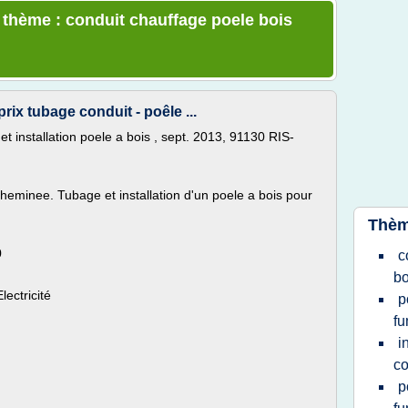
e thème : conduit chauffage poele bois
ix tubage conduit - poêle ...
t installation poele a bois , sept. 2013, 91130 RIS-
 cheminee. Tubage et installation d'un poele a bois pour
Thèm
0
c
bo
ectricité
p
f
i
co
p