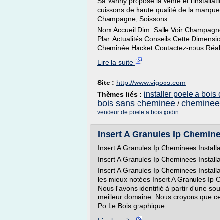
Sa Vanny propose la vente et l'installa
cuissons de haute qualité de la marque
Champagne, Soissons.
Nom Accueil Dim. Salle Voir Champagne 
Plan Actualités Conseils Cette Dimens
Cheminée Hacket Contactez-nous Réalisa
Lire la suite
Site :
http://www.vigoos.com
installer poele a boi
Thèmes liés :
bois sans cheminee
cheminee 
/
vendeur de poele a bois godin
Insert A Granules Ip Cheminee
Insert A Granules Ip Cheminees Install
Insert A Granules Ip Cheminees Installa
Insert A Granules Ip Cheminees Install
les mieux notées Insert A Granules Ip C
Nous l'avons identifié à partir d'une so
meilleur domaine. Nous croyons que ce 
Po Le Bois graphique...