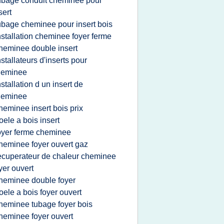
ubage conduit cheminee pour
sert
ubage cheminee pour insert bois
nstallation cheminee foyer ferme
heminee double insert
nstallateurs d'inserts pour
heminee
nstallation d un insert de
heminee
heminee insert bois prix
oele a bois insert
oyer ferme cheminee
heminee foyer ouvert gaz
ecuperateur de chaleur cheminee
yer ouvert
heminee double foyer
oele a bois foyer ouvert
heminee tubage foyer bois
heminee foyer ouvert