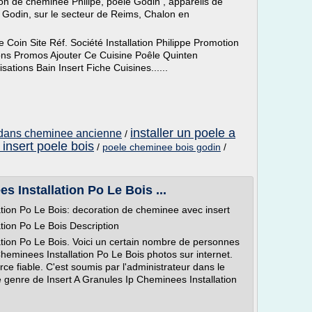
tion de cheminée Philipe, poêle Godin , appareils de
 Godin, sur le secteur de Reims, Chalon en
Coin Site Réf. Société Installation Philippe Promotion
ions Promos Ajouter Ce Cuisine Poêle Quinten
tions Bain Insert Fiche Cuisines......
installer un poele a
s dans cheminee ancienne
/
insert poele bois
/
poele cheminee bois godin
/
s Installation Po Le Bois ...
ation Po Le Bois: decoration de cheminee avec insert
tion Po Le Bois Description
ation Po Le Bois. Voici un certain nombre de personnes
heminees Installation Po Le Bois photos sur internet.
urce fiable. C'est soumis par l'administrateur dans le
genre de Insert A Granules Ip Cheminees Installation