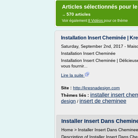
Articles sélectionnés pour le
570 articles
→
Voir également
8 Vidéos
pour ce thème
Installation Insert Cheminée | K
Saturday, September 2nd, 2017 - Maiso
Installation Insert Cheminée
Installation Insert Cheminée | Délicieu
vous fournir...
Lire la suite
Site :
http://kresnadesign.com
installer insert ch
Thèmes liés :
insert de cheminee
design
/
Installer Insert Dans Chemin
Home > Installer Insert Dans Chemine
Description of Installer Insert Dans C