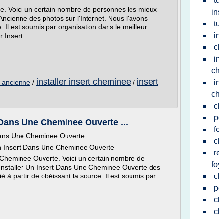
t
e. Voici un certain nombre de personnes les mieux
in
Ancienne des photos sur l'Internet. Nous l'avons
t
e. Il est soumis par organisation dans le meilleur
i
 Insert...
c
i
c
installer insert cheminee
insert
e ancienne
/
/
i
c
c
p
 Dans Une Cheminee Ouverte ...
f
Dans Une Cheminee Ouverte
c
Un Insert Dans Une Cheminee Ouverte
r
Cheminee Ouverte. Voici un certain nombre de
fo
nstaller Un Insert Dans Une Cheminee Ouverte des
ié à partir de obéissant la source. Il est soumis par
c
p
c
c