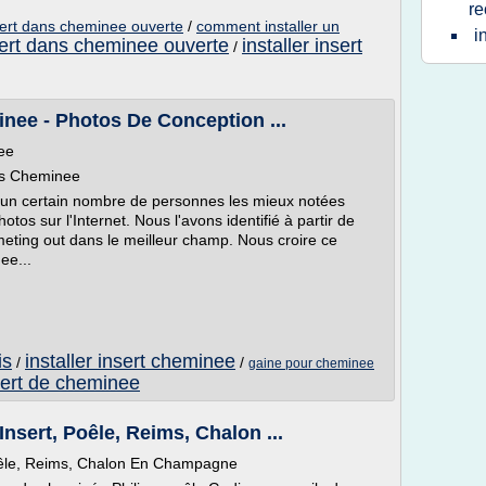
re
sert dans cheminee ouverte
/
comment installer un
i
nsert dans cheminee ouverte
installer insert
/
inee - Photos De Conception ...
ee
ois Cheminee
ci un certain nombre de personnes les mieux notées
tos sur l'Internet. Nous l'avons identifié à partir de
meting out dans le meilleur champ. Nous croire ce
ee...
is
installer insert cheminee
/
/
gaine pour cheminee
sert de cheminee
Insert, Poêle, Reims, Chalon ...
Poêle, Reims, Chalon En Champagne