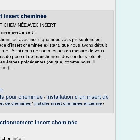
nt insert cheminée
T CHEMINÉE AVEC INSERT
inée avec insert :
de cheminée avec insert que nous vous présentons est
age d'insert cheminée existant, que nous avons détruit
derne . Ainsi nous ne sommes pas en mesure de vous
pes de pose et de branchement des conduits, etc etc...
ces étapes précédentes (ou que, comme nous, il
née)...
fr
erts pour cheminee
installation d un insert de
/
ert de cheminee
/
installer insert cheminee ancienne
/
nctionnement insert cheminée
t cheminée !