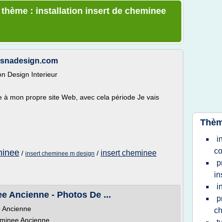
 thème : installation insert de cheminee
resnadesign.com
n Design Interieur
se à mon propre site Web, avec cela période Je vais
Thèm
i
co
eminee
insert cheminee
/
/
insert cheminee m design
p
in
i
ee Ancienne - Photos De ...
p
e Ancienne
c
heminee Ancienne