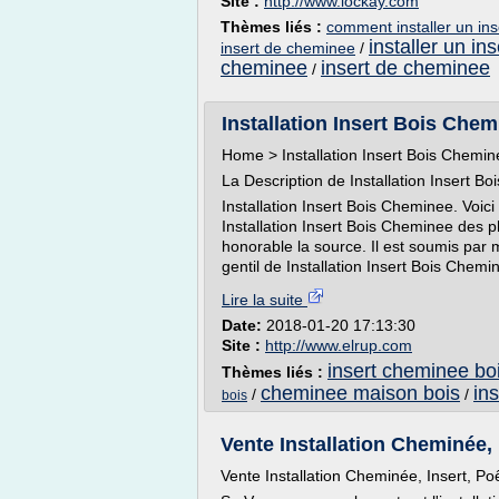
Site :
http://www.lockay.com
Thèmes liés :
comment installer un in
installer un i
insert de cheminee
/
cheminee
insert de cheminee
/
Installation Insert Bois Chem
Home > Installation Insert Bois Chemin
La Description de Installation Insert B
Installation Insert Bois Cheminee. Voi
Installation Insert Bois Cheminee des pho
honorable la source. Il est soumis par 
gentil de Installation Insert Bois Chemin
Lire la suite
Date:
2018-01-20 17:13:30
Site :
http://www.elrup.com
insert cheminee bo
Thèmes liés :
cheminee maison bois
in
/
/
bois
Vente Installation Cheminée, 
Vente Installation Cheminée, Insert, 